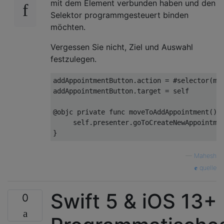
mit dem Element verbunden haben und den
Selektor programmgesteuert binden
möchten.
Vergessen Sie nicht, Ziel und Auswahl
festzulegen.
addAppointmentButton
.
action 
=
#
selector
(
mo
addAppointmentButton
.
target 
=
self
@
objc 
private
func
 moveToAddAppointment
()
self
.
presenter
.
goToCreateNewAppointme
}
—
Mahesh
quelle
Swift 5 & iOS 13+
0