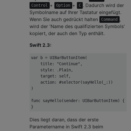
+
+
. Dadurch wird der
Control
Option
C
Symbolname auf Ihrer Tastatur eingefügt.
Wenn Sie auch gedrückt halten
,
Command
wird der 'Name des qualifizierten Symbols'
kopiert, der auch den Typ enthält.
Swift 2.3:
var
 b 
=
UIBarButtonItem
(
    title
:
"Continue"
,
    style
:
.
Plain
,
    target
:
self
,
    action
:
#
selector
(
sayHello
(
_
:))
)
func
 sayHello
(
sender
:
UIBarButtonItem
)
{
}
Dies liegt daran, dass der erste
Parametername in Swift 2.3 beim