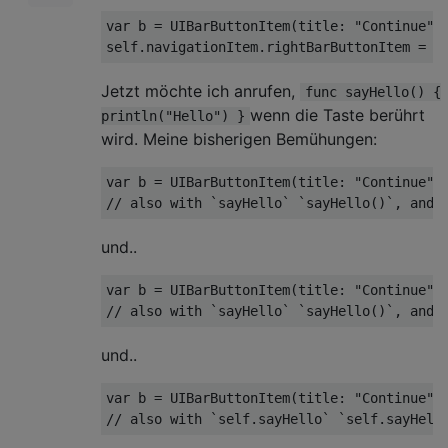
var
 b 
=
UIBarButtonItem
(
title
:
"Continue"
,
self
.
navigationItem
.
rightBarButtonItem 
=
 b
Jetzt möchte ich anrufen,
func sayHello() {
wenn die Taste berührt
println("Hello") }
wird. Meine bisherigen Bemühungen:
var
 b 
=
UIBarButtonItem
(
title
:
"Continue"
,
//
 also with 
`
sayHello
`
`
sayHello
()`,
 and 
und..
var
 b 
=
UIBarButtonItem
(
title
:
"Continue"
,
//
 also with 
`
sayHello
`
`
sayHello
()`,
 and 
und..
var
 b 
=
UIBarButtonItem
(
title
:
"Continue"
,
//
 also with 
`
self
.
sayHello
`
`
self
.
sayHell