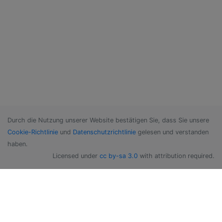
Durch die Nutzung unserer Website bestätigen Sie, dass Sie unsere
Cookie-Richtlinie
und
Datenschutzrichtlinie
gelesen und verstanden
haben.
Licensed under
cc by-sa 3.0
with attribution required.