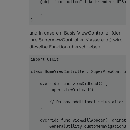
@
objc 
func
 buttonClicked
(
sender
:
UIBar
}
}
und In unserem Basis-ViewController (der
Ihre SuperviewController-Klasse erbt) wird
dieselbe Funktion überschrieben
import
UIKit
class
HomeViewController
:
SuperViewControl
override
func
 viewDidLoad
()
{
super
.
viewDidLoad
()
// Do any additional setup after l
}
override
func
 viewWillAppear
(
_
 animate
GeneralUtility
.
customeNavigationBa