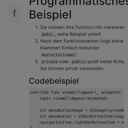
Programmatische
Beispiel
Sie müssen Ihre Funktion mit markieren
, siehe Beispiel unten!
@objc
Nach dem Funktionsnamen folgt keine
Klammer! Einfach benutzen
.
#selector(name)
oder
spielt keine Rolle;
private
public
Sie können privat verwenden.
Codebeispiel
override
func
 viewWillAppear
(
_
 animated
:
B
super
.
viewWillAppear
(
animated
)
let
 menuButtonImage 
=
UIImage
(
systemNa
let
 menuButton 
=
UIBarButtonItem
(
image
    navigationItem
.
rightBarButtonItem 
=
 me