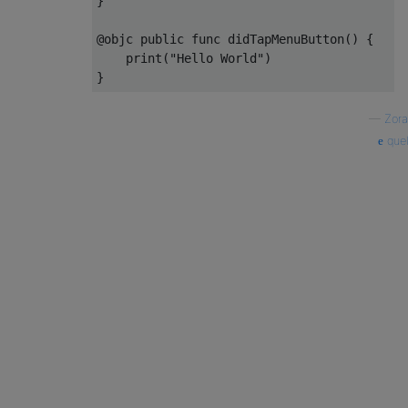
}
@
objc 
public
func
 didTapMenuButton
()
{
    print
(
"Hello World"
)
}
—
Zora
quel