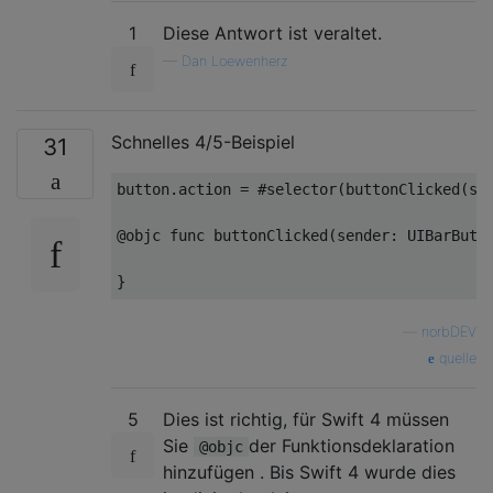
1
Diese Antwort ist veraltet.
—
Dan Loewenherz
Schnelles 4/5-Beispiel
31
button
.
action 
=
#
selector
(
buttonClicked
(
se
@
objc 
func
 buttonClicked
(
sender
:
UIBarButt
}
—
norbDEV
quelle
5
Dies ist richtig, für Swift 4 müssen
Sie
der Funktionsdeklaration
@objc
hinzufügen . Bis Swift 4 wurde dies