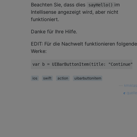
Beachten Sie, dass dies
im
sayHello()
Intellisense angezeigt wird, aber nicht
funktioniert.
Danke für Ihre Hilfe.
EDIT: Für die Nachwelt funktionieren folgende
Werke:
var
 b 
=
UIBarButtonItem
(
title
:
"Continue"
,
ios
swift
action
uibarbuttonitem
—
kmiklas
quelle