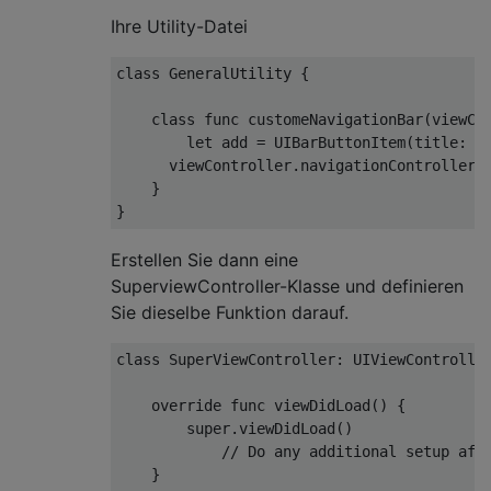
Ihre Utility-Datei
class
GeneralUtility
{
class
func
 customeNavigationBar
(
viewCo
let
 add 
=
UIBarButtonItem
(
title
:
"
      viewController
.
navigationController
?
}
}
Erstellen Sie dann eine
SuperviewController-Klasse und definieren
Sie dieselbe Funktion darauf.
class
SuperViewController
:
UIViewControlle
override
func
 viewDidLoad
()
{
super
.
viewDidLoad
()
// Do any additional setup aft
}