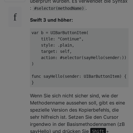
überprüft wurden. Es verwendet die Syntax
:
.
#selector(methodName)
Swift 3 und höher:
var
 b 
=
UIBarButtonItem
(
    title
:
"Continue"
,
    style
:
.
plain
,
    target
:
self
,
    action
:
#
selector
(
sayHello
(
sender
:))
)
func
 sayHello
(
sender
:
UIBarButtonItem
)
{
}
Wenn Sie sich nicht sicher sind, wie der
Methodenname aussehen soll, gibt es eine
spezielle Version des Kopierbefehls, die
sehr hilfreich ist. Setzen Sie den Cursor
irgendwo in der Basismethodennamen (zB
sayHello) und drücken Sie
+
Shift