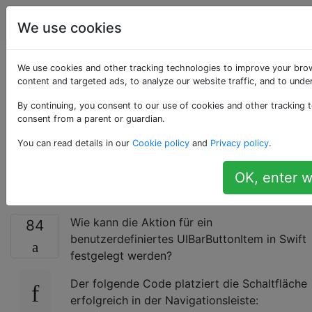
Programmierung
Tags
Account
We use cookies
So legen Sie die
We use cookies and other tracking technologies to improve your bro
content and targeted ads, to analyze our website traffic, and to und
Aktion für ein
By continuing, you consent to our use of cookies and other tracking t
consent from a parent or guardian.
UIBarButtonItem in
You can read details in our
Cookie policy
and
Privacy policy
.
Swift fest
OK, enter w
Wie kann die Aktion für ein
84
benutzerdefiniertes UIBarButtonItem in Swift
festgelegt werden?
Der folgende Code platziert die Schaltfläche
erfolgreich in der Navigationsleiste: