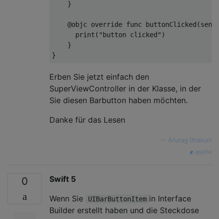
}
@
objc 
override
func
 buttonClicked
(
send
      print
(
"button clicked"
)
}
}
Erben Sie jetzt einfach den
SuperViewController in der Klasse, in der
Sie diesen Barbutton haben möchten.
Danke für das Lesen
—
Anurag Bhakuni
quelle
Swift 5
0
Wenn Sie
in Interface
UIBarButtonItem
Builder erstellt haben und die Steckdose