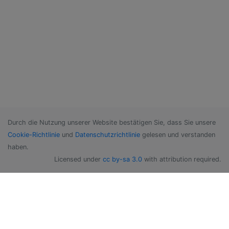
Durch die Nutzung unserer Website bestätigen Sie, dass Sie unsere
Cookie-Richtlinie
und
Datenschutzrichtlinie
gelesen und verstanden
haben.
Licensed under
cc by-sa 3.0
with attribution required.