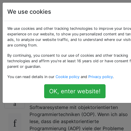
Programmierung
Tags
Account
We use cookies
Aspektorientierte
We use cookies and other tracking technologies to improve your bro
experience on our website, to show you personalized content and ta
ads, to analyze our website traffic, and to understand where our visit
Programmierung vs.
are coming from.
objektorientierte
By continuing, you consent to our use of cookies and other tracking
technologies and affirm you're at least 16 years old or have consent 
parent or guardian.
Programmierung
You can read details in our
Cookie policy
and
Privacy policy
.
OK, enter website!
Wie die meisten Entwickler hier und auf der
199
ganzen Welt entwickle ich seit vielen Jahren
Softwaresysteme mit objektorientierten
Programmiertechniken (OOP). Wenn ich also
lese, dass die aspektorientierte
Programmierung (AOP) viele der Probleme