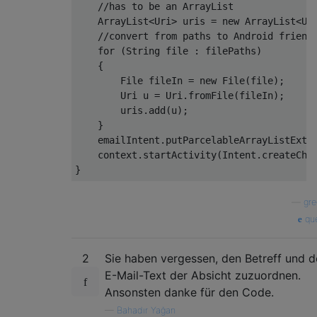
//has to be an ArrayList
ArrayList
<
Uri
>
 uris 
=
new
ArrayList
<
Ur
//convert from paths to Android friend
for
(
String
 file 
:
 filePaths
)
{
File
 fileIn 
=
new
File
(
file
);
Uri
 u 
=
Uri
.
fromFile
(
fileIn
);
        uris
.
add
(
u
);
}
    emailIntent
.
putParcelableArrayListExtr
    context
.
startActivity
(
Intent
.
createCho
}
—
gr
que
2
Sie haben vergessen, den Betreff und 
E-Mail-Text der Absicht zuzuordnen.
Ansonsten danke für den Code.
—
Bahadır Yağan