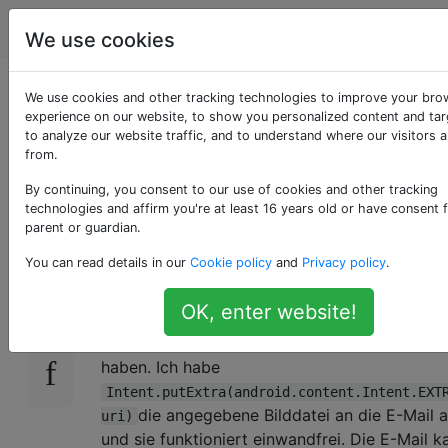
Programmierung
Tags
Account
We use cookies
Android mehrere E-
We use cookies and other tracking technologies to improve your bro
experience on our website, to show you personalized content and tar
to analyze our website traffic, and to understand where our visitors 
Mail-Anhänge mit
from.
Intent
By continuing, you consent to our use of cookies and other tracking
technologies and affirm you're at least 16 years old or have consent 
parent or guardian.
You can read details in our
Cookie policy
and
Privacy policy
.
Ich habe an einem Android-Programm gearbei
98
E-Mails mit einem Anhang (Bilddatei, Audioda
OK, enter website!
mit Intent with zu senden
. Das 
ACTION_SEND
funktioniert, wenn E-Mails einen einzelnen A
haben. Ich habe
Intent.putExtra(android.content.Intent.EXT
die angegebene Bilddatei an die E-Mail 
uri)
und sie funktioniert einwandfrei. Die E-Mail k