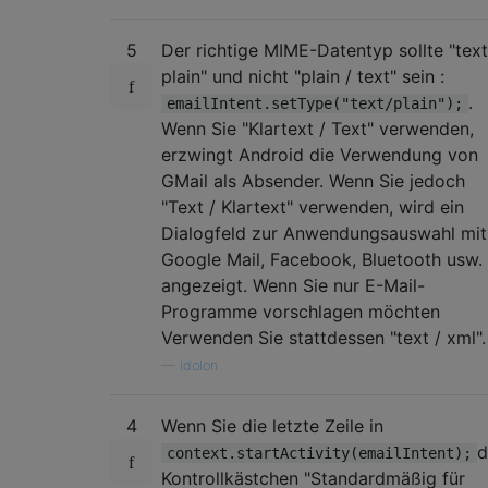
5
Der richtige MIME-Datentyp sollte "text
plain" und nicht "plain / text" sein :
.
emailIntent.setType("text/plain");
Wenn Sie "Klartext / Text" verwenden,
erzwingt Android die Verwendung von
GMail als Absender. Wenn Sie jedoch
"Text / Klartext" verwenden, wird ein
Dialogfeld zur Anwendungsauswahl mit
Google Mail, Facebook, Bluetooth usw.
angezeigt. Wenn Sie nur E-Mail-
Programme vorschlagen möchten
Verwenden Sie stattdessen "text / xml".
—
Idolon
4
Wenn Sie die letzte Zeile in
d
context.startActivity(emailIntent);
Kontrollkästchen "Standardmäßig für