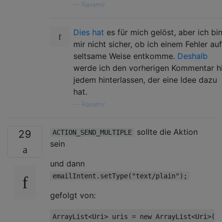
—
Ravemir
Dies hat
es für mich gelöst, aber ich bi
mir nicht sicher, ob ich einem Fehler auf
seltsame Weise entkomme.
Deshalb
werde ich den vorherigen Kommentar h
jedem hinterlassen, der eine Idee dazu
hat.
—
Ravemir
sollte die Aktion
29
ACTION_SEND_MULTIPLE
sein
und dann
emailIntent.setType("text/plain");
gefolgt von:
ArrayList
<
Uri
>
 uris 
=
new
ArrayList
<
Uri
>()