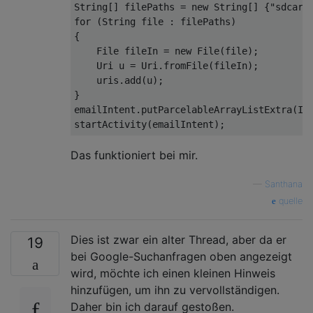
String
[]
 filePaths 
=
new
String
[]
{
"sdcard
for
(
String
 file 
:
 filePaths
)
{
File
 fileIn 
=
new
File
(
file
);
Uri
 u 
=
Uri
.
fromFile
(
fileIn
);
    uris
.
add
(
u
);
}
emailIntent
.
putParcelableArrayListExtra
(
In
startActivity
(
emailIntent
);
Das funktioniert bei mir.
—
Santhana
quelle
Dies ist zwar ein alter Thread, aber da er
19
bei Google-Suchanfragen oben angezeigt
wird, möchte ich einen kleinen Hinweis
hinzufügen, um ihn zu vervollständigen.
Daher bin ich darauf gestoßen.