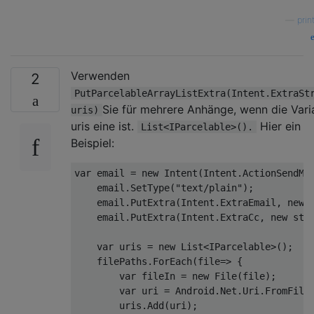
—
prin
Verwenden
2
PutParcelableArrayListExtra(Intent.ExtraSt
Sie für mehrere Anhänge, wenn die Vari
uris)
uris eine ist.
Hier ein
List<IParcelable>().
Beispiel:
var
 email 
=
new
Intent
(
Intent
.
ActionSendMu
    email
.
SetType
(
"text/plain"
);
    email
.
PutExtra
(
Intent
.
ExtraEmail
,
new
    email
.
PutExtra
(
Intent
.
ExtraCc
,
new
str
var
 uris 
=
new
List
<
IParcelable
>();
    filePaths
.
ForEach
(
file
=>
{
var
 fileIn 
=
new
File
(
file
);
var
 uri 
=
Android
.
Net
.
Uri
.
FromFile
        uris
.
Add
(
uri
);