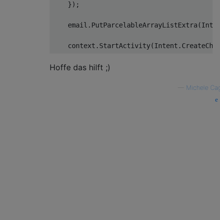
});
    email
.
PutParcelableArrayListExtra
(
Inte
    context
.
StartActivity
(
Intent
.
CreateCho
Hoffe das hilft ;)
—
Michele Ca