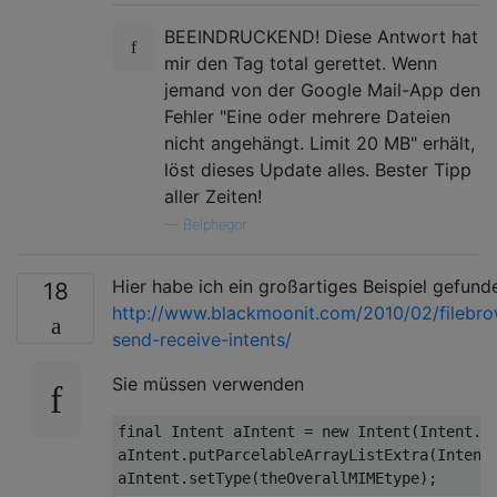
BEEINDRUCKEND! Diese Antwort hat
mir den Tag total gerettet. Wenn
jemand von der Google Mail-App den
Fehler "Eine oder mehrere Dateien
nicht angehängt. Limit 20 MB" erhält,
löst dieses Update alles. Bester Tipp
aller Zeiten!
—
Belphegor
Hier habe ich ein großartiges Beispiel gefund
18
http://www.blackmoonit.com/2010/02/filebro
send-receive-intents/
Sie müssen verwenden
final
Intent
 aIntent 
=
new
Intent
(
Intent
.
A
aIntent
.
putParcelableArrayListExtra
(
Intent
aIntent
.
setType
(
theOverallMIMEtype
);