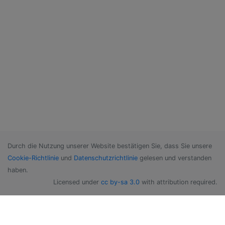
Durch die Nutzung unserer Website bestätigen Sie, dass Sie unsere
Cookie-Richtlinie
und
Datenschutzrichtlinie
gelesen und verstanden
haben.
Licensed under
cc by-sa 3.0
with attribution required.