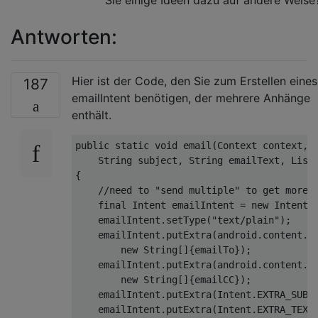
Antworten:
Hier ist der Code, den Sie zum Erstellen eines
187
emailIntent benötigen, der mehrere Anhänge
enthält.
public
static
void
 email
(
Context
 context
,
String
 subject
,
String
 emailText
,
List
{
//need to "send multiple" to get more 
final
Intent
 emailIntent 
=
new
Intent
(
    emailIntent
.
setType
(
"text/plain"
);
    emailIntent
.
putExtra
(
android
.
content
.
I
new
String
[]{
emailTo
});
    emailIntent
.
putExtra
(
android
.
content
.
I
new
String
[]{
emailCC
});
    emailIntent
.
putExtra
(
Intent
.
EXTRA_SUBJ
    emailIntent
.
putExtra
(
Intent
.
EXTRA_TEXT