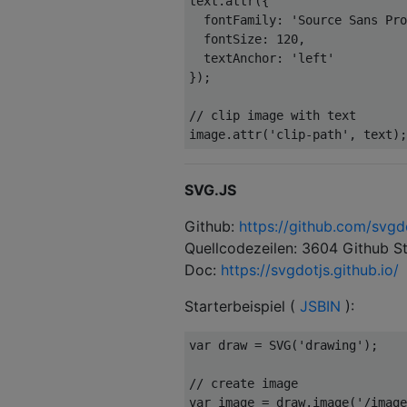
text.attr({

fontFamily
: 
'Source Sans Pro
fontSize
: 
120
,

textAnchor
: 
'left'
});

// clip image with text
image.attr(
'clip-path'
SVG.JS
Github:
https://github.com/svgdo
Quellcodezeilen: 3604 Github St
Doc:
https://svgdotjs.github.io/
Starterbeispiel (
JSBIN
):
var
 draw = SVG(
'drawing'
);

// create image
var
 image = draw.image(
'/image