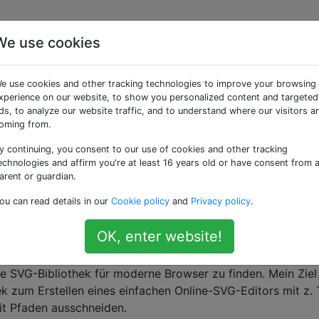
We use cookies
js [geschlossen]
e use cookies and other tracking technologies to improve your browsing
xperience on our website, to show you personalized content and targeted
ds, to analyze our website traffic, and to understand where our visitors a
ert auf
Meinungen
. Derzeit werden keine Antworten akzept
oming from.
y continuing, you consent to our use of cookies and other tracking
echnologies and affirm you're at least 16 years old or have consent from 
arent or guardian.
essern?
Aktualisieren Sie die Frage, damit sie durch
Bearbei
itaten beantwortet werden kann .
ou can read details in our
Cookie policy
and
Privacy policy
.
OK, enter website!
e SVG-Bibliothek für moderne Browser zu finden. Mein Ziel 
ek zum Erstellen eines einfachen Online-SVG-Editors mit z. 
it Pfaden ausschneiden.