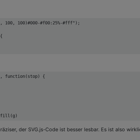
, 100, 100)#000-#f00:25%-#fff"
);

{

, 
function
(
stop
) 
{

äziser, der SVG.js-Code ist besser lesbar. Es ist also wirkl