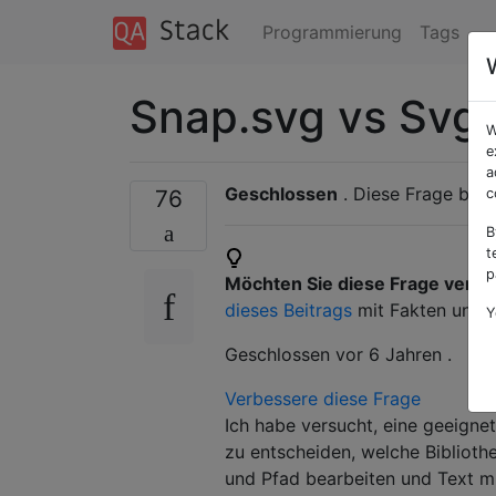
Programmierung
Tags
Snap.svg vs Svg.
W
e
a
Geschlossen
. Diese Frage basi
76
c
B
t
p
Möchten Sie diese Frage verb
dieses Beitrags
mit Fakten und Z
Y
Geschlossen
vor 6 Jahren
.
Verbessere diese Frage
Ich habe versucht, eine geeignet
zu entscheiden, welche Biblioth
und Pfad bearbeiten und Text m