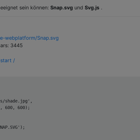
 geeignet sein können:
Snap.svg
und
Svg.js
.
be-webplatform/Snap.svg
tars: 3445
start /
s/shade.jpg'
, 

, 
600
, 
600
);

NAP.SVG'
);
