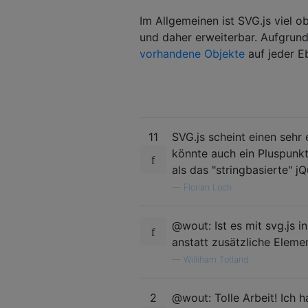
Im Allgemeinen ist SVG.js viel obj
und daher erweiterbar. Aufgrund
vorhandene Objekte
auf jeder E
11
SVG.js scheint einen sehr
könnte auch ein Pluspunkt
als das "stringbasierte" 
—
Florian Loch
@wout: Ist es mit svg.js 
anstatt zusätzliche Eleme
—
Williham Totland
2
@wout: Tolle Arbeit! Ich 