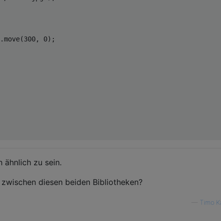
.move(
300
, 
0
);

 ähnlich zu sein.
 zwischen diesen beiden Bibliotheken?
—
Timo K