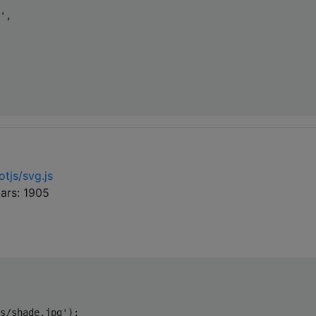
'
,

tjs/svg.js
ars: 1905
s/shade.jpg'
);
