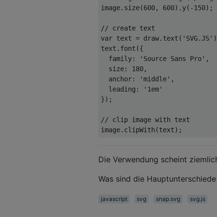
image.size(
600
, 
600
).y(
-150
);

// create text
var
 text = draw.text(
'SVG.JS'
)
text.font({

family
: 
'Source Sans Pro'
,

size
: 
180
,

anchor
: 
'middle'
,

leading
: 
'1em'
});

// clip image with text
Die Verwendung scheint ziemlich
Was sind die Hauptunterschiede
javascript
svg
snap.svg
svg.js