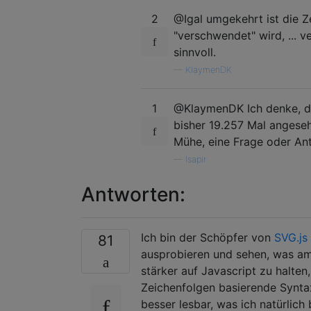
2
@Igal umgekehrt ist die Z
"verschwendet" wird, ... v
sinnvoll.
—
KlaymenDK
1
@KlaymenDK Ich denke, da
bisher 19.257 Mal angeseh
Mühe, eine Frage oder Ant
—
Isapir
Antworten:
Ich bin der Schöpfer von
SVG.js
81
ausprobieren und sehen, was am 
stärker auf Javascript zu halten
Zeichenfolgen basierende Synta
besser lesbar, was ich natürlich