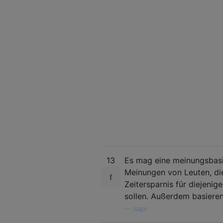
13
Es mag eine meinungsbasie
Meinungen von Leuten, die
Zeitersparnis für diejenig
sollen. Außerdem basiere
—
Isapir