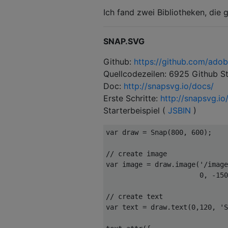
Ich fand zwei Bibliotheken, die
SNAP.SVG
Github:
https://github.com/ado
Quellcodezeilen: 6925 Github S
Doc:
http://snapsvg.io/docs/
Erste Schritte:
http://snapsvg.io/
Starterbeispiel (
JSBIN
)
var
 draw = Snap(
800
, 
600
);

// create image
var
 image = draw.image(
'/image
0
, 
-150
// create text
var
 text = draw.text(
0
,
120
, 
'S