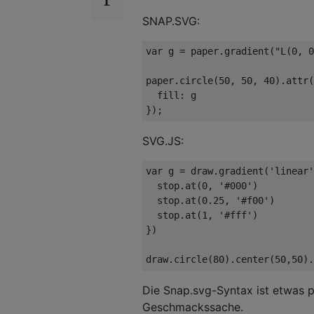
SNAP.SVG:
var
 g = paper.gradient(
"L(0, 0
paper.circle(
50
, 
50
, 
40
).attr(
fill
: g

SVG.JS:
var
 g = draw.gradient(
'linear'
  stop.at(
0
, 
'#000'
)

  stop.at(
0.25
, 
'#f00'
)

  stop.at(
1
, 
'#fff'
)

})

draw.circle(
80
).center(
50
,
50
Die Snap.svg-Syntax ist etwas pr
Geschmackssache.