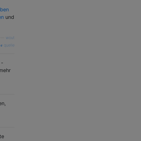
rben
en
und
—
wout
quelle
 -
 mehr
en,
te