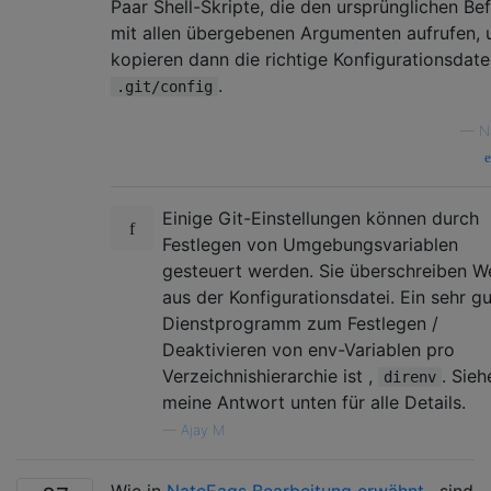
Paar Shell-Skripte, die den ursprünglichen Bef
mit allen übergebenen Argumenten aufrufen, 
kopieren dann die richtige Konfigurationsdatei
.
.git/config
—
N
Einige Git-Einstellungen können durch
Festlegen von Umgebungsvariablen
gesteuert werden. Sie überschreiben W
aus der Konfigurationsdatei. Ein sehr g
Dienstprogramm zum Festlegen /
Deaktivieren von env-Variablen pro
Verzeichnishierarchie ist ,
. Sieh
direnv
meine Antwort unten für alle Details.
—
Ajay M
Wie in
NateEags Bearbeitung erwähnt
, sind