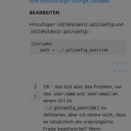
scm.com/docs/git-config#_includes
BEARBEITEN
Hinzufügen
und
childFolder1/.git/config
:
childFolder2/.git/config
[include]

—
barthel
quelle
2
OK - das löst also das Problem, nur
das
und
an
user.name
user.email
einem Ort (in
) zu
../.gitconfig_override
definieren, aber ich denke nicht, dass
es tatsächlich die ursprüngliche
Frage beantwortet? Wenn