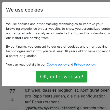
Programmierung
Tags
Account
We use cookies
Legen Sie die Git-
We use cookies and other tracking technologies to improve your
browsing experience on our website, to show you personalized conte
and targeted ads, to analyze our website traffic, and to understand 
Konfigurationswerte
our visitors are coming from.
für alle
By continuing, you consent to our use of cookies and other tracking
technologies and affirm you're at least 16 years old or have consent 
a parent or guardian.
untergeordneten
You can read details in our
Cookie policy
and
Privacy policy
.
Ordner fest
OK, enter website!
Ich weiß, dass es möglich ist, Konfigurationen
77
pro Repo festzulegen, die die Konfiguration
auf Benutzerebene
überschreiben
/path/to/my/repo/.gitconfig