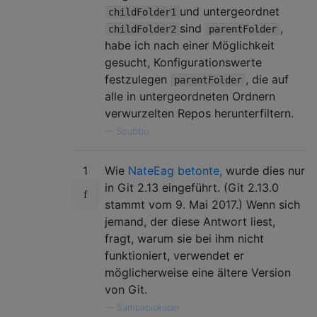
und untergeordnet
childFolder1
sind
,
childFolder2
parentFolder
habe ich nach einer Möglichkeit
gesucht, Konfigurationswerte
festzulegen
, die auf
parentFolder
alle in untergeordneten Ordnern
verwurzelten Repos herunterfiltern.
—
Scubbo
1
Wie
NateEag betonte,
wurde dies nur
in Git 2.13 eingeführt. (Git 2.13.0
stammt vom 9. Mai 2017.) Wenn sich
jemand, der diese Antwort liest,
fragt, warum sie bei ihm nicht
funktioniert, verwendet er
möglicherweise eine ältere Version
von Git.
—
Sampablokuper