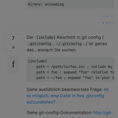
—
Ajay M.
quelle
Der
Abschnitt in git config (
7
[include]
,
...) ist genau
.git/config
~/.gitconfig
das , wonach Sie suchen.
[include]

    path = /path/to/foo.inc ; include by ab
    path = foo ; expand "foo" relative to t
Siehe ausführlich beantwortete Frage:
Ist
es möglich, eine Datei in Ihre .gitconfig
aufzunehmen?
Siehe git-config-Dokumentation:
http://git-