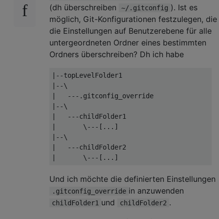
(dh überschreiben
). Ist es
~/.gitconfig
möglich, Git-Konfigurationen festzulegen, die
die Einstellungen auf Benutzerebene für alle
untergeordneten Ordner eines bestimmten
Ordners überschreiben? Dh ich habe
|--topLevelFolder1

|--\

|   ---.gitconfig_override

|--\

|   ---childFolder1

|       \---[...]

|--\

|   ---childFolder2

Und ich möchte die definierten Einstellungen
in anzuwenden
.gitconfig_override
und
.
childFolder1
childFolder2