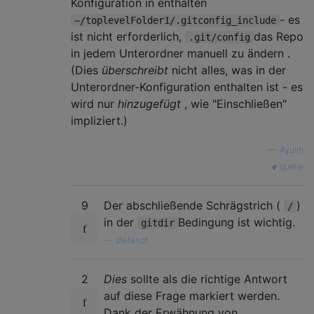
Konfiguration in enthalten
- es
~/toplevelFolder1/.gitconfig_include
ist nicht erforderlich,
das Repo
.git/config
in jedem Unterordner manuell zu ändern .
(Dies
überschreibt
nicht alles, was in der
Unterordner-Konfiguration enthalten ist - es
wird nur
hinzugefügt
, wie "Einschließen"
impliziert.)
—
Ayulin
quelle
9
Der abschließende Schrägstrich (
)
/
in der
Bedingung ist wichtig.
gitdir
—
stefanct
2
Dies
sollte als die richtige Antwort
auf diese Frage markiert werden.
Dank der Erwähnung von