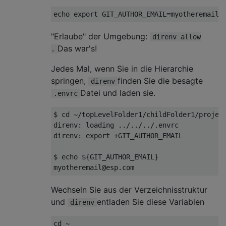
"Erlaube" der Umgebung:
direnv allow
Das war's!
.
Jedes Mal, wenn Sie in die Hierarchie
springen,
finden Sie die besagte
direnv
Datei und laden sie.
.envrc
$ cd ~/topLevelFolder1/childFolder1/project
direnv: loading ../../../.envrc

direnv: export +GIT_AUTHOR_EMAIL

$ echo ${GIT_AUTHOR_EMAIL}

Wechseln Sie aus der Verzeichnisstruktur
und
entladen Sie diese Variablen
direnv
cd ~
