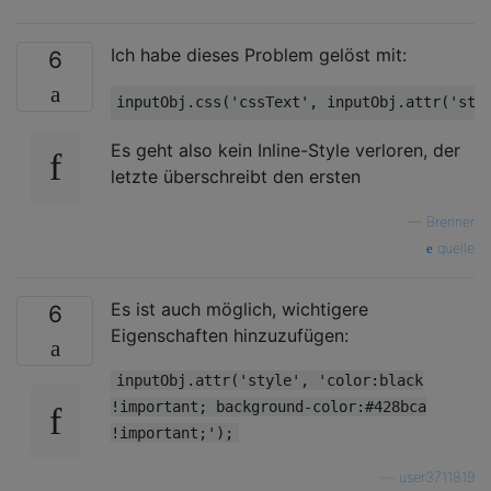
Ich habe dieses Problem gelöst mit:
6
inputObj
.css
(
'cssText'
, inputObj.attr(
'sty
Es geht also kein Inline-Style verloren, der
letzte überschreibt den ersten
—
Brenner
quelle
Es ist auch möglich, wichtigere
6
Eigenschaften hinzuzufügen:
inputObj.attr('style', 'color:black
!important; background-color:#428bca
!important;');
—
user3711819