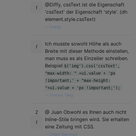
@Diffy, cssText ist die Eigenschaft
'cssText' der Eigenschaft 'style'. (dh
element.style.cssText)
—
klokop
Ich musste sowohl Höhe als auch
Breite mit dieser Methode einstellen,
man muss es als Einzeiler schreiben.
Beispiel
$('img').css('cssText',
"max-width: " +ui.value + 'px
!important;' + "max-height:
"+ui.value + 'px !important;');
—
Vincent Tang
2
@ Juan Obwohl es Ihnen auch nicht
Inline-Stile bringen wird. Sie erhalten
eine Zeitung mit CSS.
—
Shadi Namrouti