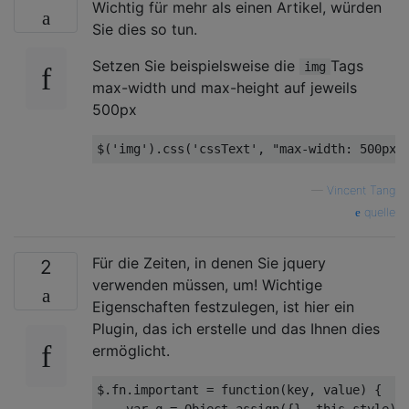
Wichtig für mehr als einen Artikel, würden
Sie dies so tun.
Setzen Sie beispielsweise die
Tags
img
max-width und max-height auf jeweils
500px
$(
'img'
).css(
'cssText'
, 
"max-width: 500px 
—
Vincent Tang
quelle
Für die Zeiten, in denen Sie jquery
2
verwenden müssen, um! Wichtige
Eigenschaften festzulegen, ist hier ein
Plugin, das ich erstelle und das Ihnen dies
ermöglicht.
$.fn.important = 
function
(
key, value
) 
{

var
 q = 
Object
.assign({}, 
this
.style)
