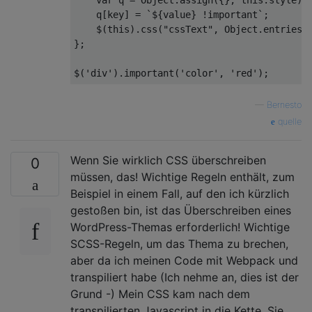
    q[key] = 
`
${value}
 !important`
;

    $(
this
).css(
"cssText"
, 
Object
.entries(
};

$(
'div'
).important(
'color'
, 
'red'
—
Bernesto
quelle
Wenn Sie wirklich CSS überschreiben
0
müssen, das! Wichtige Regeln enthält, zum
Beispiel in einem Fall, auf den ich kürzlich
gestoßen bin, ist das Überschreiben eines
WordPress-Themas erforderlich! Wichtige
SCSS-Regeln, um das Thema zu brechen,
aber da ich meinen Code mit Webpack und
transpiliert habe (Ich nehme an, dies ist der
Grund -) Mein CSS kam nach dem
transpilierten Javascript in die Kette. Sie