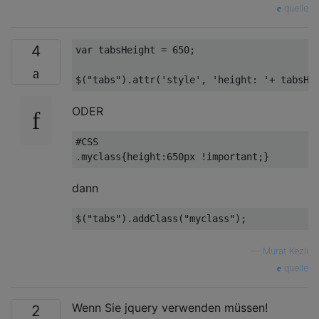
quelle
4
var
 tabsHeight = 
650
;

$(
"tabs"
).attr(
'style'
, 
'height: '
+ tabsHe
ODER
#CSS
.myclass
{
height
:
650px
!important
dann
$(
"tabs"
).addClass(
"myclass"
—
Murat Kezli
quelle
Wenn Sie jquery verwenden müssen!
2