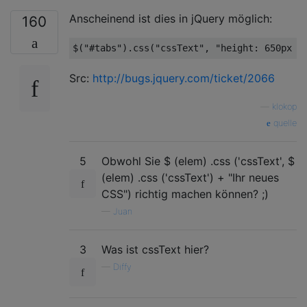
Anscheinend ist dies in jQuery möglich:
160
$(
"#tabs"
).css(
"cssText"
, 
"height: 650px !
Src:
http://bugs.jquery.com/ticket/2066
—
klokop
quelle
5
Obwohl Sie $ (elem) .css ('cssText', $
(elem) .css ('cssText') + "Ihr neues
CSS") richtig machen können? ;)
—
Juan
3
Was ist cssText hier?
—
Diffy