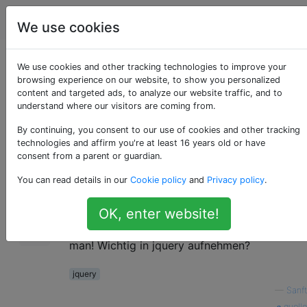
Programmierung
Tags
Account
We use cookies
Wie man! Wichtig in
We use cookies and other tracking technologies to improve your
browsing experience on our website, to show you personalized
content and targeted ads, to analyze our website traffic, and to
jquery einbezieht
understand where our visitors are coming from.
By continuing, you consent to our use of cookies and other tracking
technologies and affirm you're at least 16 years old or have
Ich versuche,! CSS-Attribut mit jQuery like
72
consent from a parent or guardian.
hinzuzufügen
You can read details in our
Cookie policy
and
Privacy policy
.
$(
"tabs"
).css(
'height'
,
'650px;!important'
OK, enter website!
aber! wichtig hat keine Wirkung. Wie kann
man! Wichtig in jquery aufnehmen?
jquery
—
Sanft
quelle