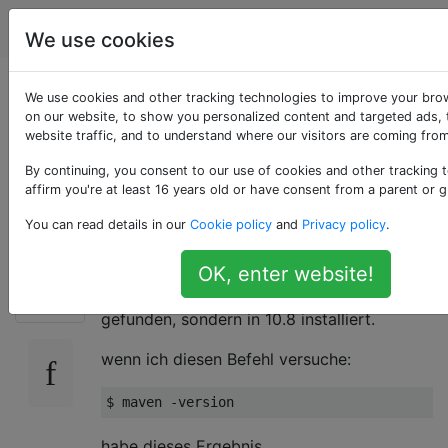
Programmierung
Tags
Account
We use cookies
Maven nicht in Mac
We use cookies and other tracking technologies to improve your bro
on our website, to show you personalized content and targeted ads, 
website traffic, and to understand where our visitors are coming from
OSX-Außenseitern
By continuing, you consent to our use of cookies and other tracking 
gefunden
affirm you're at least 16 years old or have consent from a parent or g
You can read details in our
Cookie policy
and
Privacy policy
.
Nach dem Upgrade meines Mac OSX 10.8 auf
OK, enter website!
75
10.9 wurde Maven nicht im Pfad / usr / share
gefunden, sondern in 10.8 installiert.
wenn ich diesen Befehl versuche:
habe dieses Ergebnis