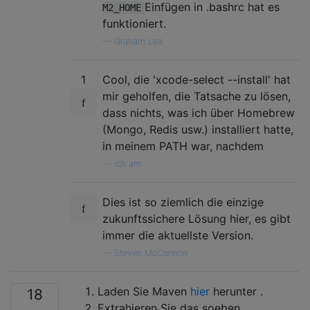
Einfügen in .bashrc hat es
M2_HOME
funktioniert.
—
Graham Lea
1
Cool, die 'xcode-select --install' hat
mir geholfen, die Tatsache zu lösen,
dass nichts, was ich über Homebrew
(Mongo, Redis usw.) installiert hatte,
in meinem PATH war, nachdem
—
ich am
Dies ist so ziemlich die einzige
zukunftssichere Lösung hier, es gibt
immer die aktuellste Version.
—
Steven McConnon
Laden Sie Maven
hier
herunter .
18
Extrahieren Sie das soeben