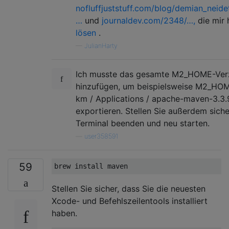
nofluffjuststuff.com/blog/demian_neide
…
und
journaldev.com/2348/…,
die mir 
lösen
.
—
JulianHarty
Ich musste das gesamte M2_HOME-Verz
hinzufügen, um beispielsweise M2_HOM
km / Applications / apache-maven-3.3.
exportieren. Stellen Sie außerdem sicher
Terminal beenden und neu starten.
—
user358591
59
Stellen Sie sicher, dass Sie die neuesten
Xcode- und Befehlszeilentools installiert
haben.