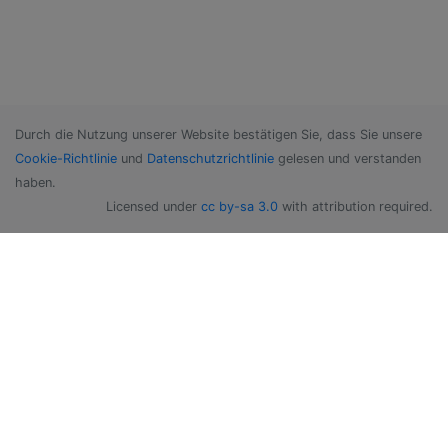
Durch die Nutzung unserer Website bestätigen Sie, dass Sie unsere
Cookie-Richtlinie
und
Datenschutzrichtlinie
gelesen und verstanden
haben.
Licensed under
cc by-sa 3.0
with attribution required.