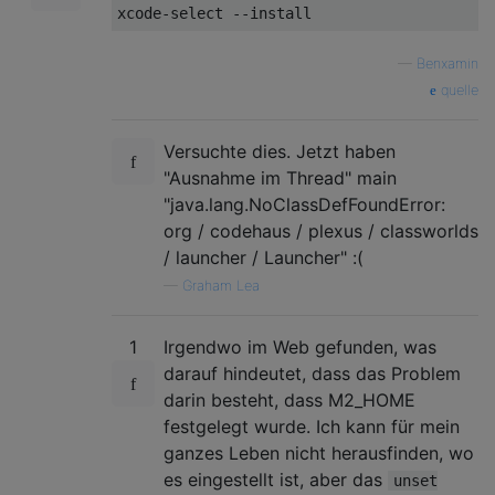
—
Benxamin
quelle
Versuchte dies. Jetzt haben
"Ausnahme im Thread" main
"java.lang.NoClassDefFoundError:
org / codehaus / plexus / classworlds
/ launcher / Launcher" :(
—
Graham Lea
1
Irgendwo im Web gefunden, was
darauf hindeutet, dass das Problem
darin besteht, dass M2_HOME
festgelegt wurde. Ich kann für mein
ganzes Leben nicht herausfinden, wo
es eingestellt ist, aber das
unset