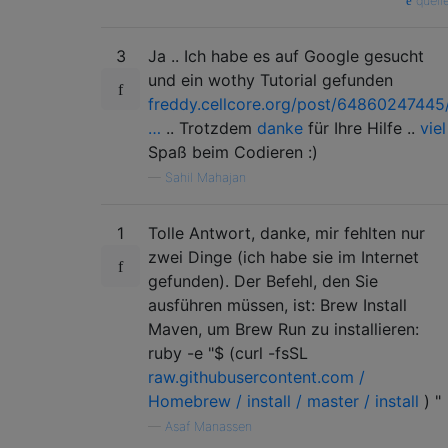
quell
3
Ja .. Ich habe es auf Google gesucht
und ein wothy Tutorial gefunden
freddy.cellcore.org/post/64860247445
…
.. Trotzdem
danke
für Ihre Hilfe ..
viel
Spaß beim Codieren :)
—
Sahil Mahajan
1
Tolle Antwort, danke, mir fehlten nur
zwei Dinge (ich habe sie im Internet
gefunden). Der Befehl, den Sie
ausführen müssen, ist: Brew Install
Maven, um Brew Run zu installieren:
ruby ​​-e "$ (curl -fsSL
raw.githubusercontent.com /
Homebrew / install / master / install
) "
—
Asaf Manassen