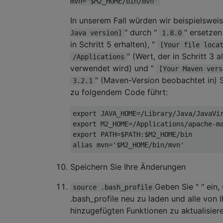
mvn='$M2_HOME/bin/mvn'
In unserem Fall würden wir beispielswei
" durch "
" ersetze
Java version]
1.8.0
in Schritt 5 erhalten), "
[Your file loca
" (Wert, der in Schritt 3 a
/Applications
verwendet wird) und "
[Your Maven vers
" (Maven-Version beobachtet in) S
3.2.1
zu folgendem Code führt:
export JAVA_HOME=/Library/Java/JavaVir
export M2_HOME=/Applications/apache-ma
export PATH=$PATH:$M2_HOME/bin

Speichern Sie Ihre Änderungen
Geben Sie " " ein,
source .bash_profile
.bash_profile neu zu laden und alle von 
hinzugefügten Funktionen zu aktualisiere