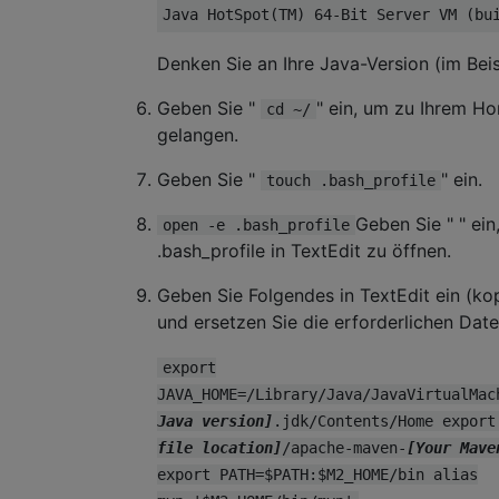
Denken Sie an Ihre Java-Version (im Bei
Geben Sie "
" ein, um zu Ihrem H
cd ~/
gelangen.
Geben Sie "
" ein.
touch .bash_profile
Geben Sie " " ein
open -e .bash_profile
.bash_profile in TextEdit zu öffnen.
Geben Sie Folgendes in TextEdit ein (kop
und ersetzen Sie die erforderlichen Date
export
JAVA_HOME=/Library/Java/JavaVirtualMac
Java version]
.jdk/Contents/Home export
file location]
/apache-maven-
[Your Mave
export PATH=$PATH:$M2_HOME/bin alias