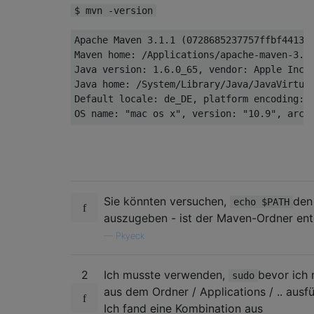
$ mvn -version
Apache Maven 3.1.1 (0728685237757ffbf44136a
Maven home: /Applications/apache-maven-3.1.
Java version: 1.6.0_65, vendor: Apple Inc.

Java home: /System/Library/Java/JavaVirtual
Default locale: de_DE, platform encoding: M
Sie könnten versuchen,
den
echo $PATH
auszugeben - ist der Maven-Ordner ent
—
Pkyeck
2
Ich musste verwenden,
bevor ich
sudo
aus dem Ordner / Applications / .. ausf
Ich fand eine Kombination aus