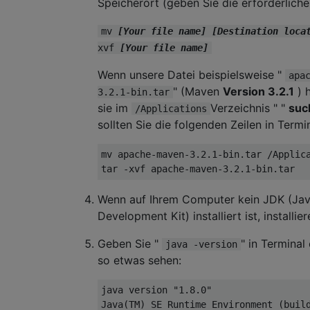
Speicherort (geben Sie die erforderliche
mv
[Your file name] [Destination loca
xvf
[Your file name]
Wenn unsere Datei beispielsweise "
apa
" (Maven
Version 3.2.1
) h
3.2.1-bin.tar
sie im
Verzeichnis " "
suc
/Applications
sollten Sie die folgenden Zeilen in Termi
mv apache-maven-3.2.1-bin.tar /Applica
Wenn auf Ihrem Computer kein JDK (Ja
Development Kit) installiert ist, installier
Geben Sie "
" in Terminal 
java -version
so etwas sehen:
java version "1.8.0"

Java(TM) SE Runtime Environment (build