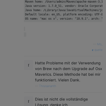
Maven home: /Users/admin/Maven/apache-maven-3.1.1
Java version: 1.7.0_51, vendor: Oracle Corporatio
Java home: /Library/Java/JavaVirtualMachines/jdk1
Default locale: en_US, platform encoding: UTF-8

—
Mo_
quelle
Hatte Probleme mit der Verwendung
von Brew nach dem Upgrade auf Osx
Maverics. Diese Methode hat bei mir
funktioniert. Vielen Dank.
—
Thisisananth
Dies ist nicht die vollständige
Lösung, denke ich