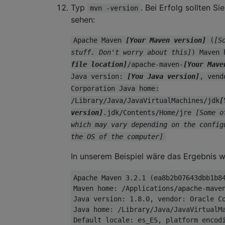
Typ
. Bei Erfolg sollten S
mvn -version
sehen:
Apache Maven
[Your Maven version]
(
[S
stuff. Don't worry about this]
) Maven
file location]
/apache-maven-
[Your Mave
Java version:
[You Java version]
, vend
Corporation Java home:
/Library/Java/JavaVirtualMachines/jdk
[
version]
.jdk/Contents/Home/jre
[Some o
which may vary depending on the config
the OS of the computer]
In unserem Beispiel wäre das Ergebnis wi
Apache Maven 3.2.1 (ea8b2b07643dbb1b84
Maven home: /Applications/apache-maven
Java version: 1.8.0, vendor: Oracle Co
Java home: /Library/Java/JavaVirtualMa
Default locale: es_ES, platform encodi