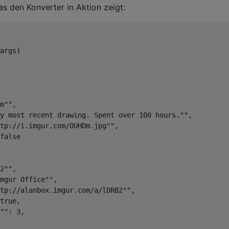
as den Konverter in Aktion zeigt:
ite

args
)
Json
(
JsonWriter writer, 
alizer serializer
)
edException();

m"",
y most recent drawing. Spent over 100 hours."",
tp://i.imgur.com/OUHDm.jpg"",
false
2"",
Imgur Office"",
tp://alanbox.imgur.com/a/lDRB2"",
true,
"": 3,