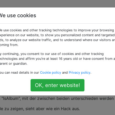
We use cookies
polymorpher JSON-
e use cookies and other tracking technologies to improve your browsing
informationen mithilfe
xperience on our website, to show you personalized content and targeted
ds, to analyze our website traffic, and to understand where our visitors a
oming from.
y continuing, you consent to our use of cookies and other tracking
echnologies and affirm you're at least 16 years old or have consent from 
arent or guardian.
ne Liste zurück, die sowohl die in JSON dargestellten Klass
ou can read details in our
Cookie policy
and
Privacy policy
.
y Album" enthält
.
OK, enter website!
mit Json.NET automatisch deserialisiert werden, da es kein
dem Deserializer mitteilt, welche Klasse dargestellt werden 
 "IsAlbum", mit der zwischen beiden unterschieden werden
 zu zeigen, sieht aber wie ein Hack aus.