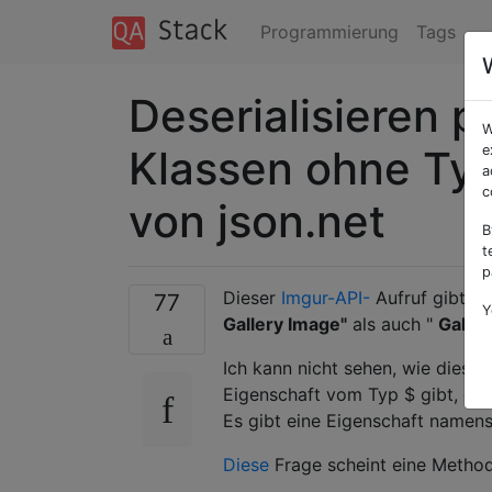
Programmierung
Tags
Deserialisieren 
W
Klassen ohne Typ
e
a
c
von json.net
B
t
p
Dieser
Imgur-API-
Aufruf gibt ei
77
Y
Gallery Image"
als auch "
Galler
Ich kann nicht sehen, wie diese 
Eigenschaft vom Typ $ gibt, die 
Es gibt eine Eigenschaft namens
Diese
Frage scheint eine Methode