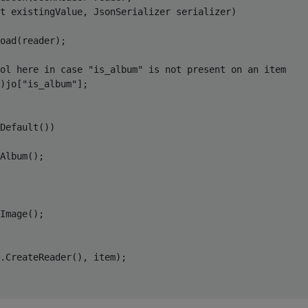
t
 existingValue, JsonSerializer serializer
)
oad(reader);

ol here in case "is_album" is not present on an item
)jo[
"is_album"
];

Default())

Album();

Image();

.CreateReader(), item);
