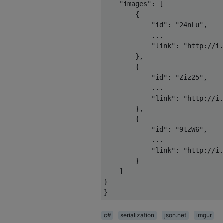
"images"
: [

        {

"id"
: 
"24nLu"
,

            ...

"link"
: 
"http://i.
        },

        {

"id"
: 
"Ziz25"
,

            ...

"link"
: 
"http://i.
        },

        {

"id"
: 
"9tzW6"
,

            ...

"link"
: 
"http://i.
        }

    ]

}

c#
serialization
json.net
imgur