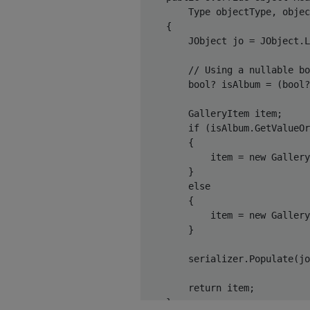
        Type objectType, 
objec
    {

        JObject jo = JObject.L
// Using a nullable bo
bool
? isAlbum = (
bool
?
        GalleryItem item;

if
 (isAlbum.GetValueOr
        {

            item = 
new
 Gallery
        }

else
        {

            item = 
new
 Gallery
        }

        serializer.Populate(jo
return
 item;

    }
