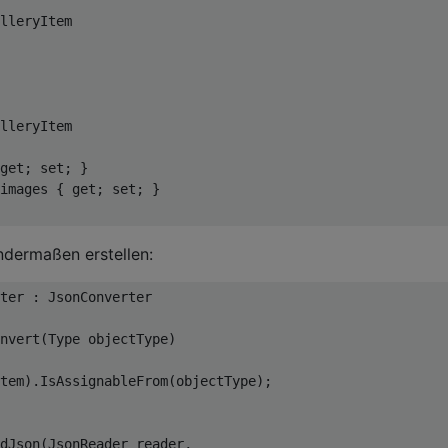
lleryItem
lleryItem
get
; 
set
; }

images { 
get
; 
set
; }

ndermaßen erstellen:
ter
 : 
JsonConverter
nvert
(
Type objectType
)
tem).IsAssignableFrom(objectType);

dJson
(
JsonReader reader, 