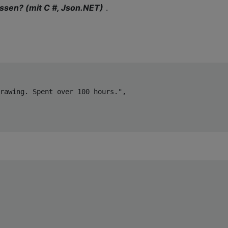
assen? (mit C #, Json.NET)
.
rawing. Spent over 100 hours."
,
