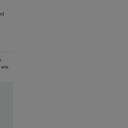
n
nd
i
 wie