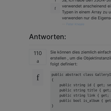
verwendet anscheinend ei
Typen in einem Array zu u
verwenden nur die Eigensc
—
Peter Kneale
Antworten:
Sie können dies ziemlich einfac
110
erstellen , um die Objektinstan
folgt definiert:
public
abstract
class
GalleryI
{

public
string
 id { 
get
; 
se
public
string
 title { 
get
;
public
string
 link { 
get
; 
public
bool
 is_album { 
get
}
