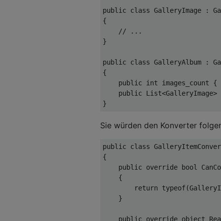
public
class
GalleryImage
 : 
Ga
{

// ...
}

public
class
GalleryAlbum
 : 
Ga
{

public
int
 images_count { 
public
 List<GalleryImage> 
Sie würden den Konverter folge
public
class
GalleryItemConver
{

public
override
bool
CanCo
    {

return
typeof
(GalleryI
    }

public
override
object
Rea