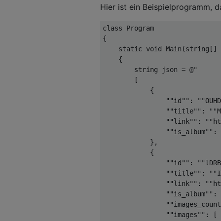
Hier ist ein Beispielprogramm, d
public
override
bool
 CanWr
    {

class
Program
get
 { 
return
false
; }

{

    }

static
void
Main
(
string
[] 
    {

public
override
void
Write
string
 json = 
@"
object
value
, JsonSeri
        [
    {

            {
throw
new
 NotImplement
                ""id"": ""OUHD
    }

                ""title"": ""M
                ""link"": ""ht
                ""is_album"": 
            },
            {
                ""id"": ""lDRB
                ""title"": ""
                ""link"": ""ht
                ""is_album"": 
                ""images_count
                ""images"": [