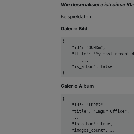
Wie deserialisiere ich diese Kl
Beispieldaten:
Galerie Bild
{

"id"
: 
"OUHDm"
,

"title"
: 
"My most recent d
        ...

"is_album"
: 
false
Galerie Album
{

"id"
: 
"lDRB2"
,

"title"
: 
"Imgur Office"
,

    ...

"is_album"
: 
true
,

"images_count"
: 
3
,
