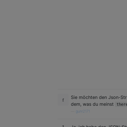
Sie möchten den Json-Stri
dem, was du meinst
ther
—
gunr2171
1
Ja, ich habe den JSON-Str