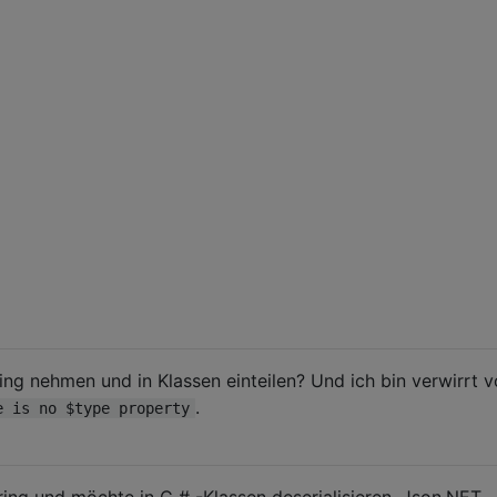
ng nehmen und in Klassen einteilen? Und ich bin verwirrt 
.
e is no $type property
ing und möchte in C # -Klassen deserialisieren. Json.NET