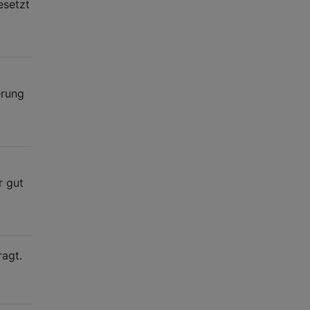
esetzt
erung
r gut
ragt.