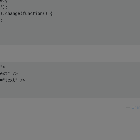
0
){

'
);

).change(
function
(
) 
{

;

"
>

ext"
 />
=
"text"
 />
—
Char