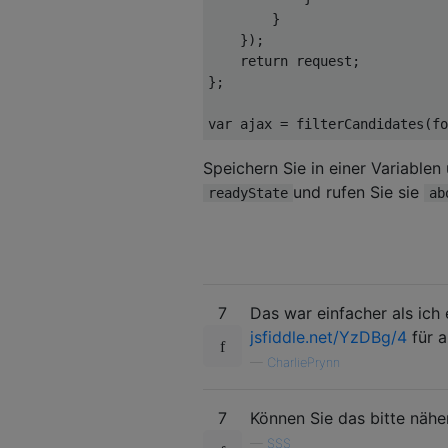
        }

    });

return
 request;

};

var
Speichern Sie in einer Variable
und rufen Sie sie
readyState
ab
7
Das war einfacher als ich e
jsfiddle.net/YzDBg/4
für a
—
CharliePrynn
7
Können Sie das bitte nähe
—
SSS