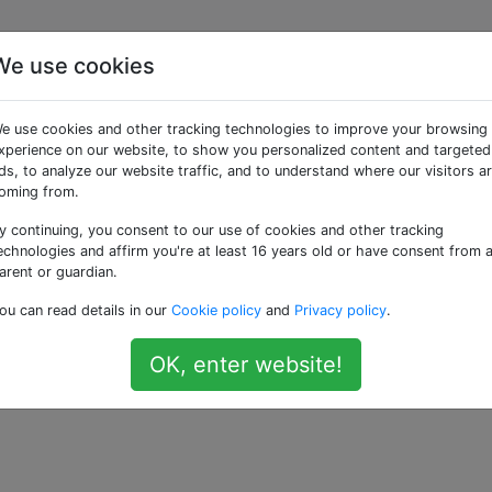
We use cookies
nfrage bei neuer Anfra
e use cookies and other tracking technologies to improve your browsing
xperience on our website, to show you personalized content and targeted
ds, to analyze our website traffic, and to understand where our visitors a
oming from.
y continuing, you consent to our use of cookies and other tracking
 Ändern einer Eingabe einen Ajax-Aufruf ausführt.
echnologies and affirm you're at least 16 years old or have consent from 
arent or guardian.
t, dass die Funktion erneut ausgelöst wird, bevor der vorh
ou can read details in our
Cookie policy
and
Privacy policy
.
e.
den vorherigen Ajax-Aufruf abbrechen, bevor ich einen neu
OK, enter website!
 globalen Variablen. (Siehe Antwort auf eine ähnliche Fra