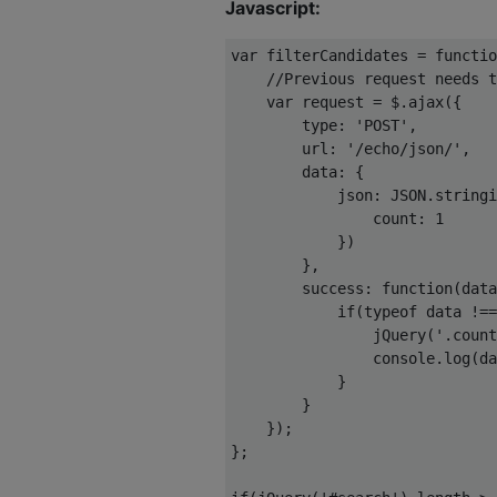
Javascript:
var
 filterCandidates = 
functio
//Previous request needs t
var
 request = $.ajax({

type
: 
'POST'
,

url
: 
'/echo/json/'
,

data
: {

json
: 
JSON
.stringi
count
: 
1
            })

        },

success
: 
function
(
data
if
(
typeof
 data !==
                jQuery(
'.count
console
.log(da
            }

        }

    });

};
