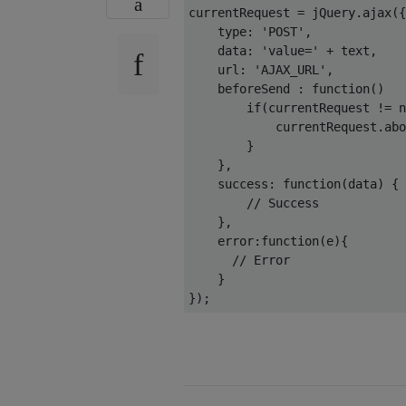
currentRequest = jQuery.ajax({

type
: 
'POST'
,

data
: 
'value='
 + text,

url
: 
'AJAX_URL'
,

beforeSend
 : 
function
(
)   
if
(currentRequest != 
n
            currentRequest.abo
        }

    },

success
: 
function
(
data
) 
{

// Success
    },

error
:
function
(
e
)
{

// Error
    }
