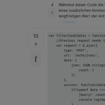
4
Während dieser Code die 
eines zusätzlichen Kontex
langfristigen Wert der An
—
Alexander
10
var
 filterCandidates = 
functio
//Previous request needs t
var
 request = $.ajax({

type
: 
'POST'
,

url
: 
'/echo/json/'
,

data
: {

json
: 
JSON
.stringi
count
: 
1
            })

        },

success
: 
function
(
data
if
(
typeof
 data !==
                jQuery(
'.count
console
.log(da
            }
