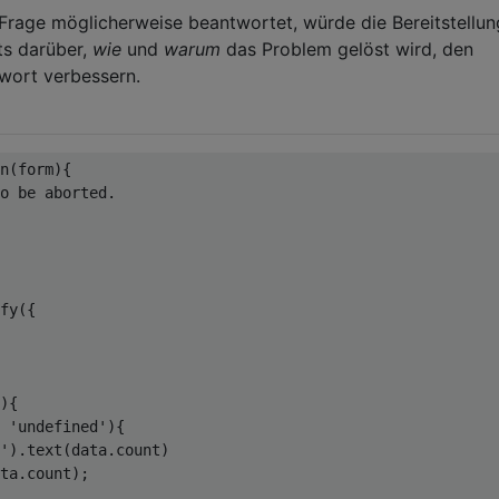
Frage möglicherweise beantwortet, würde die Bereitstellun
ts darüber,
wie
und
warum
das Problem gelöst wird, den
twort verbessern.
n
(
form
)
{

o be aborted.
fy({

)
{

 
'undefined'
){

'
).text(data.count)

ta.count);
