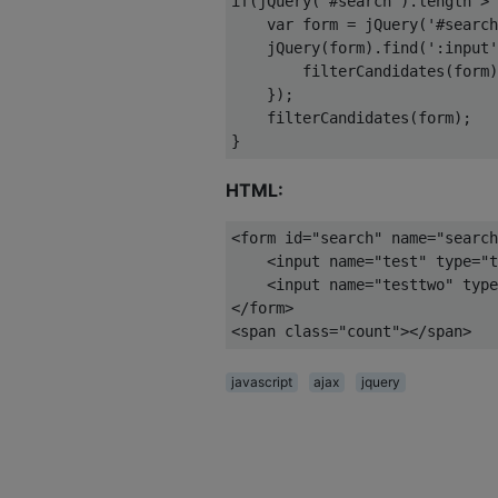
if
(jQuery(
'#search'
).length > 
var
 form = jQuery(
'#search
    jQuery(form).find(
':input'
        filterCandidates(form)
    });

    filterCandidates(form);

HTML:
<form id=
"search"
 name=
"search
<
input
name
=
"test"
type
=
"t
<
input
name
=
"testtwo"
type
<
span
class
=
"count"
>
</
span
>
javascript
ajax
jquery