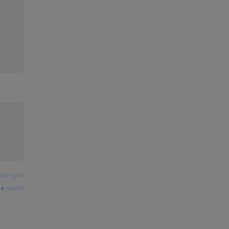
liePrynn
quelle