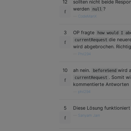
12
sollten nicht beide Respo
werden
?
null
—
CodeManX
3
OP fragte
how would I ab
die neuer
currentRequest
wird abgebrochen. Richti
—
Phil294
10
ah nein.
wird 
beforeSend
. Somit w
currentRequest
kommentierte Antworten
—
phil294
5
Diese Lösung funktioniert
—
Sanyam Jain