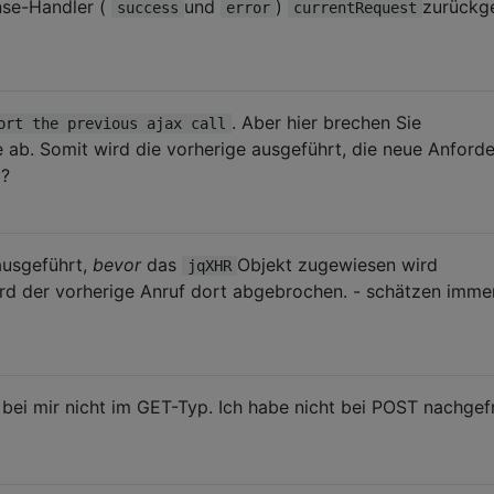
nse-Handler (
und
)
zurückg
success
error
currentRequest
. Aber hier brechen Sie
ort the previous ajax call
e ab. Somit wird die vorherige ausgeführt, die neue Anford
g?
ausgeführt,
bevor
das
Objekt zugewiesen wird
jqXHR
ird der vorherige Anruf dort abgebrochen. - schätzen imme
 bei mir nicht im GET-Typ. Ich habe nicht bei POST nachgef