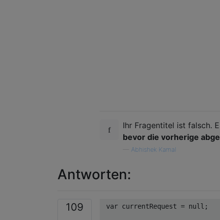
Ihr Fragentitel ist falsch. 
bevor die vorherige abg
—
Abhishek Kamal
Antworten:
109
var
 currentRequest = 
null
;   