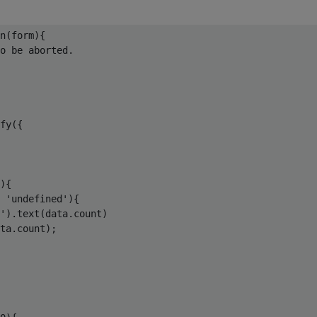
n
(
form
)
{

o be aborted.
fy({

)
{

 
'undefined'
){

'
).text(data.count)

ta.count);
