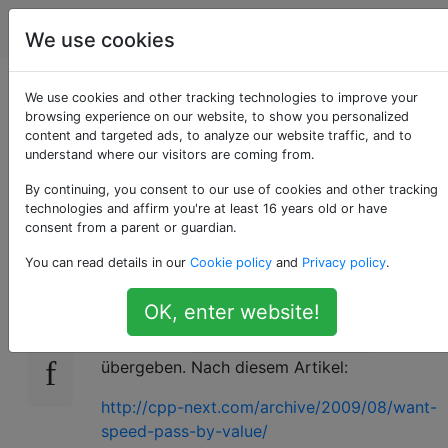
Programmierung
Tags
Account
We use cookies
Warum wird "std ::
We use cookies and other tracking technologies to improve your
browsing experience on our website, to show you personalized
content and targeted ads, to analyze our website traffic, and to
initializer_list" oft als
understand where our visitors are coming from.
Wert übergeben?
By continuing, you consent to our use of cookies and other tracking
technologies and affirm you're at least 16 years old or have
consent from a parent or guardian.
You can read details in our
Cookie policy
and
Privacy policy
.
In fast jedem Beitrag, den ich auf SO sehe
71
und an dem a beteiligt ist
OK, enter website!
, neigen die Leute
std::initializer_list
dazu, einen
Wert zu
std::initializer_list
übergeben. Nach diesem Artikel:
http://cpp-next.com/archive/2009/08/want-
speed-pass-by-value/