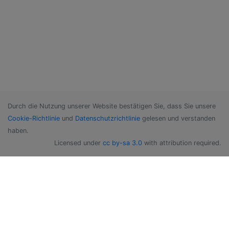
Durch die Nutzung unserer Website bestätigen Sie, dass Sie unsere
Cookie-Richtlinie
und
Datenschutzrichtlinie
gelesen und verstanden
haben.
Licensed under
cc by-sa 3.0
with attribution required.