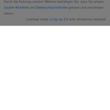
Durch die Nutzung unserer Website bestätigen Sie, dass Sie unsere
Cookie-Richtlinie
und
Datenschutzrichtlinie
gelesen und verstanden
haben.
Licensed under
cc by-sa 3.0
with attribution required.