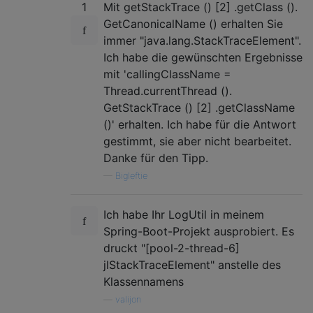
1
Mit getStackTrace () [2] .getClass ().
GetCanonicalName () erhalten Sie
immer "java.lang.StackTraceElement".
Ich habe die gewünschten Ergebnisse
mit 'callingClassName =
Thread.currentThread ().
GetStackTrace () [2] .getClassName
()' erhalten. Ich habe für die Antwort
gestimmt, sie aber nicht bearbeitet.
Danke für den Tipp.
—
Bigleftie
Ich habe Ihr LogUtil in meinem
Spring-Boot-Projekt ausprobiert. Es
druckt "[pool-2-thread-6]
jlStackTraceElement" anstelle des
Klassennamens
—
valijon