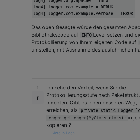
log4j.logger.org.apache = INFO

log4j.logger.com.example = DEBUG

Das oben Gesagte würde den gesamten Apac
Bibliothekscode auf
Level setzen und di
INFO
Protokollierung von Ihrem eigenen Code auf
umstellen, mit Ausnahme des ausführlichen Pa
1
Ich sehe den Vorteil, wenn Sie die
Protokollierungsstufe nach Paketstrukt
möchten. Gibt es einen besseren Weg, 
erreichen, als
private static Logger l
in je
Logger.getLogger(MyClass.class);
kopieren ?
—
Marcus Leon