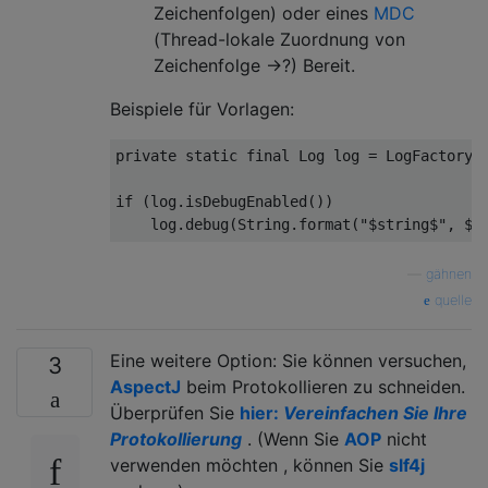
Zeichenfolgen) oder eines
MDC
(Thread-lokale Zuordnung von
Zeichenfolge →?) Bereit.
Beispiele für Vorlagen:
private
static
final
 Log log = LogFactory.
if
 (log.isDebugEnabled())

    log.debug(String.format(
"$string$"
, $v
—
gähnen
quelle
Eine weitere Option: Sie können versuchen,
3
AspectJ
beim Protokollieren zu schneiden.
Überprüfen Sie
hier:
Vereinfachen Sie Ihre
Protokollierung
. (Wenn Sie
AOP
nicht
verwenden möchten , können Sie
slf4j