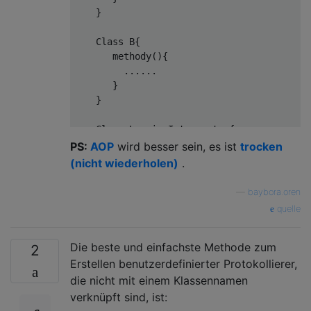
    }

    Class B{

       methody(){

         ......

       }

    }

    Class LoggingInterceptor{

PS:
AOP
wird besser sein, es ist
trocken
//Catched defined method before pro
(nicht wiederholen)
.
public
void
before
(...xyz)
{

         logger.info(
"INFO"
 + ...xyz);

—
baybora.oren
       }

quelle
//Catched defined method after proc
Die beste und einfachste Methode zum
public
void
after
(...xyz)
{

2
         logger.info(
"INFO"
 + ...xyz);

Erstellen benutzerdefinierter Protokollierer,
       }

die nicht mit einem Klassennamen
       .....

verknüpft sind, ist: