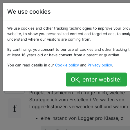
Programmierung
Tags
Account
We use cookies
Log4J: Strategien
We use cookies and other tracking technologies to improve your bro
website, to show you personalized content and targeted ads, to analy
understand where our visitors are coming from.
zum Erstellen von
By continuing, you consent to our use of cookies and other tracking 
Logger-Instanzen
at least 16 years old or have consent from a parent or guardian.
You can read details in our
Cookie policy
and
Privacy policy
.
Ich habe mich für das Log4J-
OK, enter website!
70
Protokollierungsframework für ein neues Jav
Projekt entschieden. Ich frage mich, welche
Strategie ich zum Erstellen / Verwalten von
Logger-Instanzen verwenden soll und warum.
eine Instanz von Logger pro Klasse, z