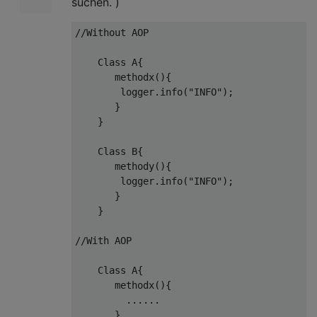
suchen. )
//Without AOP
    Class A{

       methodx(){

        logger.info(
"INFO"
);

       }

    }

    Class B{

       methody(){

        logger.info(
"INFO"
);

       }

    }

//With AOP
    Class A{

       methodx(){

         ......

       }
