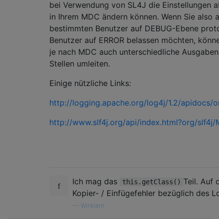
bei Verwendung von SL4J die Einstellungen 
in Ihrem MDC ändern können. Wenn Sie also all
bestimmten Benutzer auf DEBUG-Ebene protok
Benutzer auf ERROR belassen möchten, können
je nach MDC auch unterschiedliche Ausgaben 
Stellen umleiten.
Einige nützliche Links:
http://logging.apache.org/log4j/1.2/apidocs
http://www.slf4j.org/api/index.html?org/slf4j
Ich mag das
Teil. Auf
this.getClass()
Kopier- / Einfügefehler bezüglich des 
—
Winklerrr