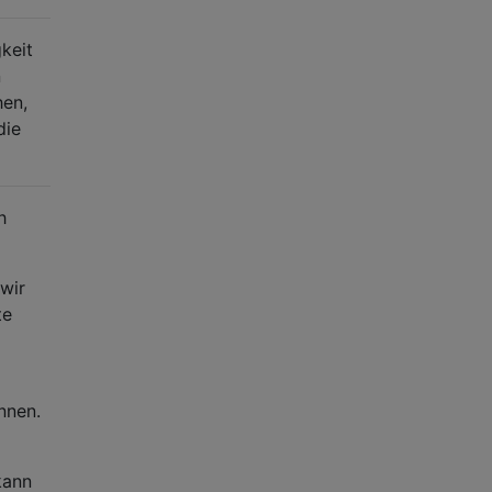
keit
n
hen,
die
h
wir
te
nnen.
kann