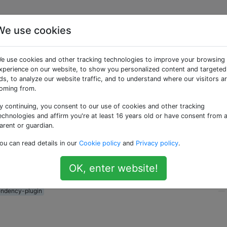
We use cookies
ngigkeit
e use cookies and other tracking technologies to improve your browsing
xperience on our website, to show you personalized content and targeted
ds, to analyze our website traffic, and to understand where our visitors a
bnahmetests und aus verschiedenen Gründen hängt dies von 
oming from.
 verpackt ist. Ich habe es geschafft, die WAR mit dem Mav
y continuing, you consent to our use of cookies and other tracking
, aber ich kann mein Projekt nicht dazu bringen, das Entp
echnologies and affirm you're at least 16 years old or have consent from 
und
in den Klassenpfad aufzunehmen
ar
WEB-INF/classes/*
arent or guardian.
bt es eine Möglichkeit, diese Dateien in den Klassenpfad
ou can read details in our
Cookie policy
and
Privacy policy
.
 bessere Möglichkeit, von einem WAR abhängig zu sein?
OK, enter website!
ndency-plugin
—