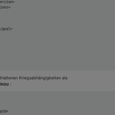
ersion>
ions>
/goal>
thaltenen Kriegsabhängigkeiten als
hinzu
:
pId>