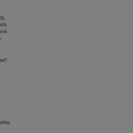
ng,
sts
amit
e
dee?
llte.