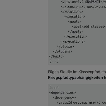
<version>
1.0-SNAPSHOT
</v
<extensions>
true
</extens
<executions>
<execution>
<goals>
<goal>
add-classes
<
</goals>
</execution>
</executions>
</plugin>
</plugins>
</build>
[...]
Fügen Sie die im Klassenpfad en
Kriegspfadtypabhängigkeiten 
<dependencies>
<dependency>
<groupId>
org.appfuse
</grou