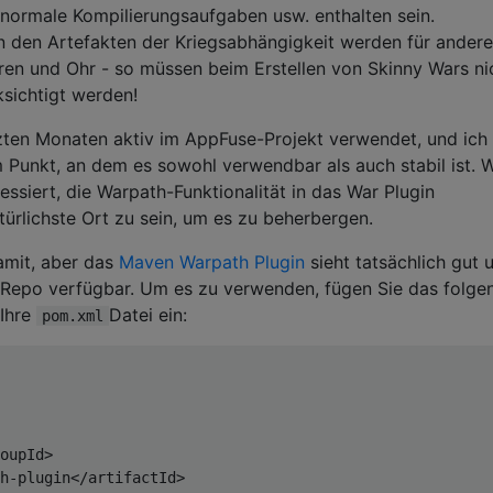
 normale Kompilierungsaufgaben usw. enthalten sein.
n den Artefakten der Kriegsabhängigkeit werden für andere
ieren und Ohr - so müssen beim Erstellen von Skinny Wars ni
sichtigt werden!
tzten Monaten aktiv im AppFuse-Projekt verwendet, und ich
m Punkt, an dem es sowohl verwendbar als auch stabil ist. 
ssiert, die Warpath-Funktionalität in das War Plugin
ürlichste Ort zu sein, um es zu beherbergen.
amit, aber das
Maven Warpath Plugin
sieht tatsächlich gut 
n Repo verfügbar. Um es zu verwenden, fügen Sie das folge
 Ihre
Datei ein:
pom.xml
oupId>
h-plugin
</artifactId>