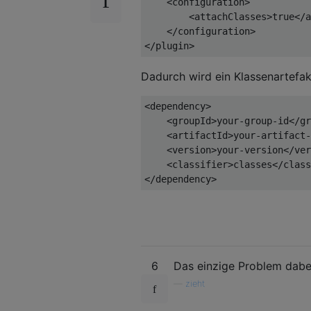
<configuration>
<attachClasses>
true
</a
</configuration>
</plugin>
Dadurch wird ein Klassenartefak
<dependency>
<groupId>
your-group-id
</gr
<artifactId>
your-artifact-
<version>
your-version
</ver
<classifier>
classes
</class
</dependency>
6
Das einzige Problem dabei
—
zieht