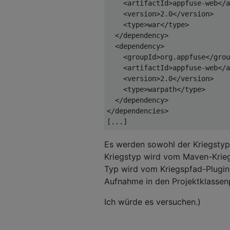
<artifactId>
appfuse-web
</a
<version>
2.0
</version>
<type>
war
</type>
</dependency>
<dependency>
<groupId>
org.appfuse
</grou
<artifactId>
appfuse-web
</a
<version>
2.0
</version>
<type>
warpath
</type>
</dependency>
</dependencies>
[...]
Es werden sowohl der Kriegstyp
Kriegstyp wird vom Maven-Krieg
Typ wird vom Kriegspfad-Plugin 
Aufnahme in den Projektklassenp
Ich würde es versuchen.)