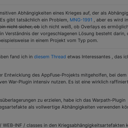
nsitiven Abhängigkeiten eines Krieges auf, der als Abhängig
 Es gibt tatsächlich ein Problem,
MNG-1991
, aber es wird i
bin nicht sicher, ob
ich nicht weiß, ob Overlays es ermöglic
n Verständnis der vorgeschlagenen Lösung besteht darin, 
beispielsweise in einem Projekt vom Typ pom.
ben fand ich in
diesem Thread
etwas Interessantes , das ic
er Entwicklung des AppFuse-Projekts mitgeholfen, bei dem 
n War-Plugin intensiv nutzen. Es ist eine wirklich raffinier
süberlagerungen zu erzielen, habe ich das Warpath-Plugin
iegsartefakte als vollwertige Abhängigkeiten verwenden kö
s / WEB-INF / classes in den Kriegsabhängigkeitsartefakten 