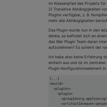
im Klassenpfad des Projekts für
2) Transitive Abhängigkeiten vo
Plugins verfügbar, z. B. Kompil
mehr alle Abhängigkeiten berück
Das Plugin wurde nun in den le
denke, es befindet sich an eine
das War Plugin Team daran intere
aufzunehmen? Es scheint der nat
Ich habe also keine Erfahrung d
einfach aus und ist im zentrale
Plugin-Konfigurationselement in
<build>
<plugins>
<plugin>
<groupId>
org.appfuse
</gr
<artifactId>
maven-warpat