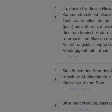
1
Ja, danke für diesen Hinwe
Kommandozeile ist alles i
Tests zu erstellen, die au
(junit) auszuführen, muss
dies funktioniert. Andernf
referenzierten Klassen des
Ausführungsklassenpfad e
Abhängigkeitsbibliothek im
—
Gandalf
1
Sie können den Pom der A
transitive Abhängigkeite
Klassen und vom Pom
—
Jonatan Cloutier
Bitte beachten Sie, dass d
—
MichaelCleverly