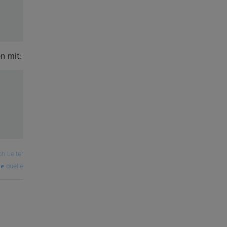
n mit:
ph Leiter
quelle