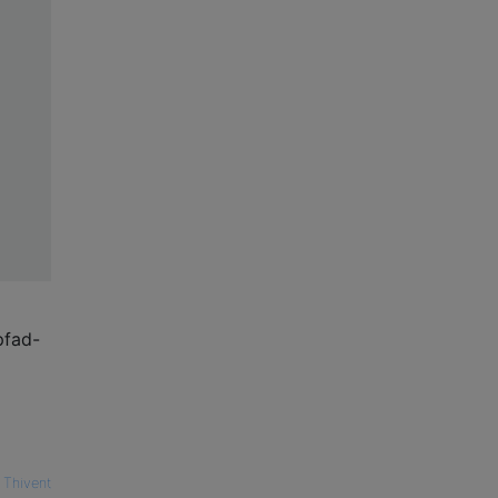
pfad-
 Thivent