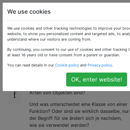
Programmierung
Tags
Account
We use cookies
Objekt gegen Klasse
We use cookies and other tracking technologies to improve your bro
website, to show you personalized content and targeted ads, to analy
understand where our visitors are coming from.
gegen Funktion
By continuing, you consent to our use of cookies and other tracking 
at least 16 years old or have consent from a parent or guardian.
Ich habe mich gefragt - was ist der
73
You can read details in our
Cookie policy
and
Privacy policy
.
Unterschied zwischen JavaScript-Objekten,
Klassen und Funktionen? Habe ich Recht,
OK, enter website!
wenn ich denke, dass Klassen und Funktionen
Arten von Objekten sind?
Und was unterscheidet eine Klasse von einer
Funktion? Oder sind sie wirklich dasselbe, nur
der Begriff für sie ändert sich je nachdem,
wie sie verwendet werden?