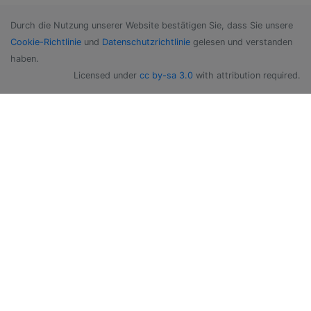
Durch die Nutzung unserer Website bestätigen Sie, dass Sie unsere
Cookie-Richtlinie
und
Datenschutzrichtlinie
gelesen und verstanden
haben.
Licensed under
cc by-sa 3.0
with attribution required.