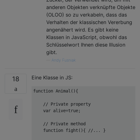
anderen Objekten verknüpfte Objekte
(OLOO) so zu verkabeln, dass das
Verhalten der klassischen Vererbung
angenähert wird. Es gibt keine
Klassen in JavaScript, obwohl das
Schlüsselwort Ihnen diese Illusion
gibt.
—
Andy Fusniak
Eine Klasse in JS:
18
function
Animal
(
)
{  

// Private property
var
 alive=
true
;

// Private method
function
fight
(
)
{ 
//... }   