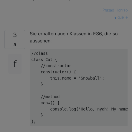
—
Prasad Honrao
quelle
Sie erhalten auch Klassen in ES6, die so
3
aussehen:
//class
class
Cat
{

//constructor
constructor
(
)
 {

this
.name = 
'Snowball'
;

    }

//method
meow
(
)
 {

console
.log(
'Hello, nyah! My name 
    }
