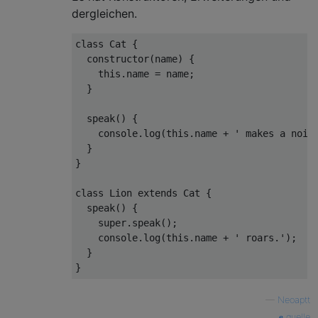
dergleichen.
class
Cat
{ 

constructor
(
name
)
 {

this
.name = name;

  }

speak
(
)
 {

console
.log(
this
.name + 
' makes a nois
  }

}

class
Lion
extends
Cat
{

speak
(
)
 {

super
.speak();

console
.log(
this
.name + 
' roars.'
);

  }

—
Neoaptt
quelle