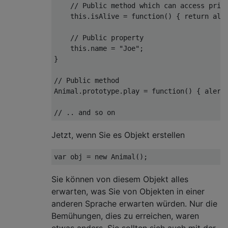
// Public method which can access priv
this
.isAlive = 
function
(
) 
{ 
return
 aliv
// Public property
this
.name = 
"Joe"
;

}

// Public method
Animal.prototype.play = 
function
(
) 
{ alert
// .. and so on
Jetzt, wenn Sie es Objekt erstellen
var
 obj = 
new
Sie können von diesem Objekt alles
erwarten, was Sie von Objekten in einer
anderen Sprache erwarten würden. Nur die
Bemühungen, dies zu erreichen, waren