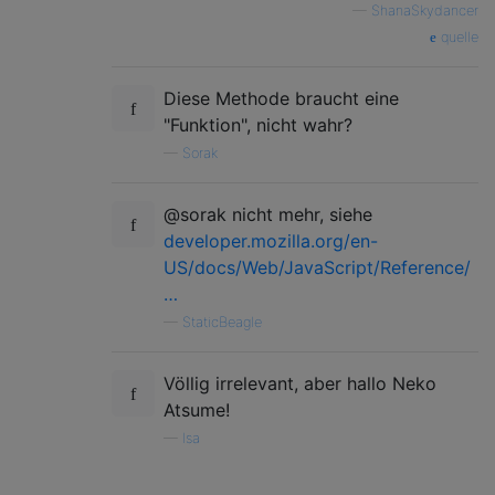
—
ShanaSkydancer
quelle
Diese Methode braucht eine
"Funktion", nicht wahr?
—
Sorak
@sorak nicht mehr, siehe
developer.mozilla.org/en-
US/docs/Web/JavaScript/Reference/
…
—
StaticBeagle
Völlig irrelevant, aber hallo Neko
Atsume!
—
Isa