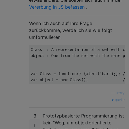
etwas anders. Sie sollten sich auch mit der
Vererbung in JS befassen
.
Wenn ich auch auf Ihre Frage
zurückkomme, werde ich sie wie folgt
umformulieren:
Class  : A representation 
of
 a set 
with
object
 : One 
from
 the set 
with
 the same pro
var
 Class = 
function
(
) 
{alert(
'bar'
);}; 
//
var
 object = 
new
 Class();               
//
—
loxxy
quelle
3
Prototypbasierte Programmierung ist
kein "Weg, um objektorientierte