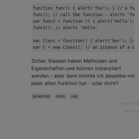
function
func
(
) 
{ alert(
'foo'
); } 
// a fun
func(); 
// call the function - alerts 'foo
var
 func2 = 
function
 (
) 
{ alert(
'hello'
); 
func2(); 
// alerts 'hello'
var
 Class = 
function
(
) 
{ alert(
'bar'
); }; 
var
 c = 
new
 Class(); 
// an istance of a cl
Sicher, Klassen haben Methoden und
Eigenschaften und können instanziiert
werden - aber dann könnte ich dasselbe mit
jeder alten Funktion tun - oder nicht?
javascript
class
oop
—
Sean Bone
quelle