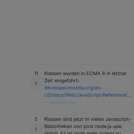
11
Klassen wurden in ECMA 6 in letzter
Zeit eingeführt:
developer.mozilla.org/en-
US/docs/Web/JavaScript/Reference/…
—
MathuSum Mut
5
Klassen sind jetzt in vielen Javascript-
Bibliotheken von post node.js usw.
üblich. Es ist nicht mehr richtig zu