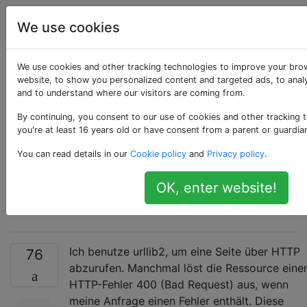
Programmierung
Tags
Account
We use cookies
Python urllib2:
We use cookies and other tracking technologies to improve your bro
website, to show you personalized content and targeted ads, to analy
and to understand where our visitors are coming from.
Inhaltstext auch
By continuing, you consent to our use of cookies and other tracking 
während einer
you're at least 16 years old or have consent from a parent or guardia
You can read details in our
Cookie policy
and
Privacy policy
.
HTTPError-
OK, enter website!
Ausnahme lesen?
Ich benutze urllib2, um eine Seite über HTTP
76
abzurufen. Manchmal löst die Ressource eine
HTTP-Fehler 400 (Bad Request) aus, wenn
meine Anfrage einen Fehler enthält. Diese