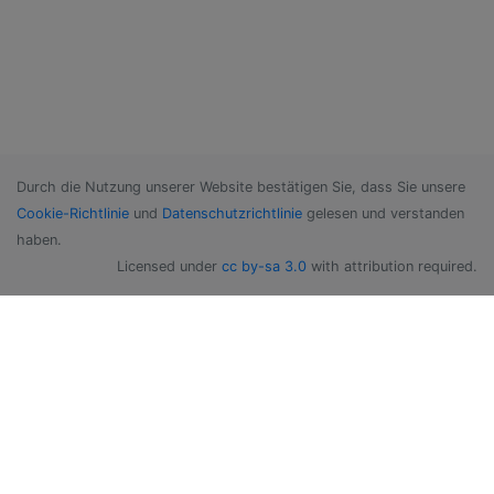
Durch die Nutzung unserer Website bestätigen Sie, dass Sie unsere
Cookie-Richtlinie
und
Datenschutzrichtlinie
gelesen und verstanden
haben.
Licensed under
cc by-sa 3.0
with attribution required.