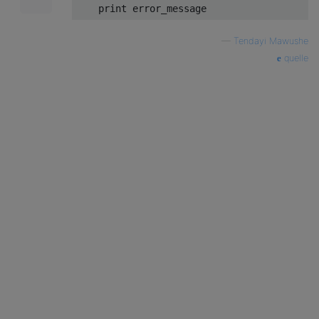
print
—
Tendayi Mawushe
quelle