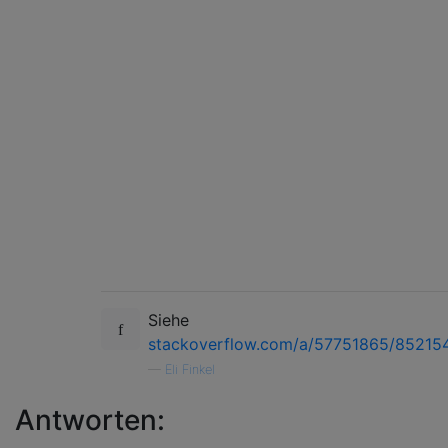
Siehe
stackoverflow.com/a/57751865/85215
—
Eli Finkel
Antworten: