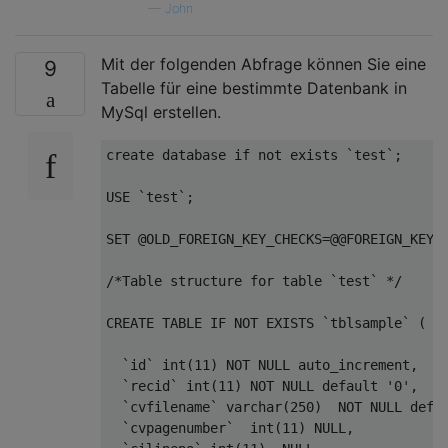
—
John
Mit der folgenden Abfrage können Sie eine
9
Tabelle für eine bestimmte Datenbank in
MySql erstellen.
create
database
if
not
exists
`test`
;

USE
`test`
;

SET
 @OLD_FOREIGN_KEY_CHECKS=@@FOREIGN_KEY_
/*Table structure for table `test` */
CREATE
TABLE
IF
NOT
EXISTS
`tblsample`
 (

`id`
int
(
11
) 
NOT
NULL
 auto_increment,   

`recid`
int
(
11
) 
NOT
NULL
default
'0'
,    
`cvfilename`
varchar
(
250
)  
NOT
NULL
defa
`cvpagenumber`
int
(
11
) 
NULL
,     
