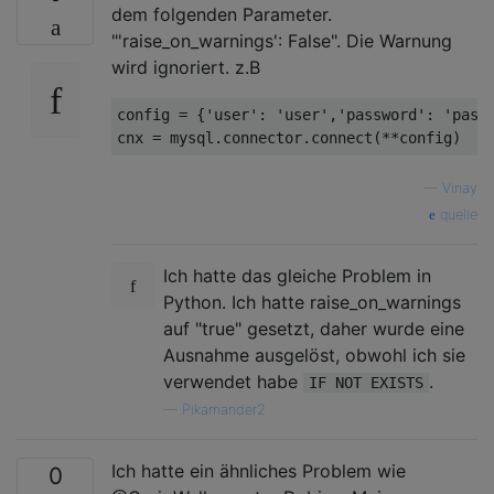
dem folgenden Parameter.
"'raise_on_warnings': False". Die Warnung
wird ignoriert. z.B
config = {'user': 'user','password': 'passw
—
Vinay
quelle
Ich hatte das gleiche Problem in
Python. Ich hatte raise_on_warnings
auf "true" gesetzt, daher wurde eine
Ausnahme ausgelöst, obwohl ich sie
verwendet habe
.
IF NOT EXISTS
—
Pikamander2
Ich hatte ein ähnliches Problem wie
0