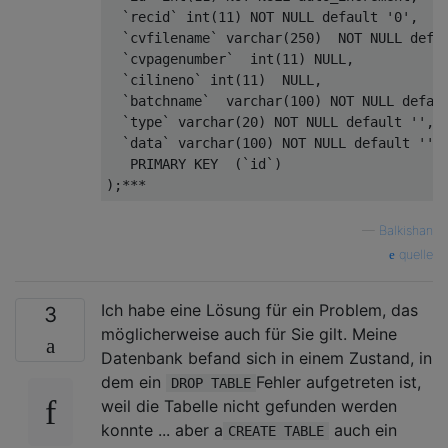
`recid`
int
(
11
) 
NOT
NULL
default
'0'
,    
`cvfilename`
varchar
(
250
)  
NOT
NULL
defa
`cvpagenumber`
int
(
11
) 
NULL
,     

`cilineno`
int
(
11
)  
NULL
,    

`batchname`
varchar
(
100
) 
NOT
NULL
defau
`type`
varchar
(
20
) 
NOT
NULL
default
''
,  
`data`
varchar
(
100
) 
NOT
NULL
default
''
,

   PRIMARY 
KEY
  (
`id`
)

—
Balkishan
quelle
Ich habe eine Lösung für ein Problem, das
3
möglicherweise auch für Sie gilt. Meine
Datenbank befand sich in einem Zustand, in
dem ein
Fehler aufgetreten ist,
DROP TABLE
weil die Tabelle nicht gefunden werden
konnte ... aber a
auch ein
CREATE TABLE