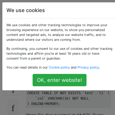
Programmierung
Tags
Account
We use cookies
MySQL "TABELLE
We use cookies and other tracking technologies to improve your
browsing experience on our website, to show you personalized
content and targeted ads, to analyze our website traffic, and to
ERSTELLEN, WENN
understand where our visitors are coming from.
NICHT EXISTIERT" ->
By continuing, you consent to our use of cookies and other tracking
technologies and affirm you're at least 16 years old or have
consent from a parent or guardian.
Fehler 1050
You can read details in our
Cookie policy
and
Privacy policy
.
OK, enter website!
Verwenden des Befehls:
74
CREATE
TABLE
IF
NOT
EXISTS
`test`
.
`t1`
 (

`col`
VARCHAR
(
16
) 
NOT
NULL
) 
ENGINE
=
MEMORY
Wenn Sie dies zweimal im MySQL Query