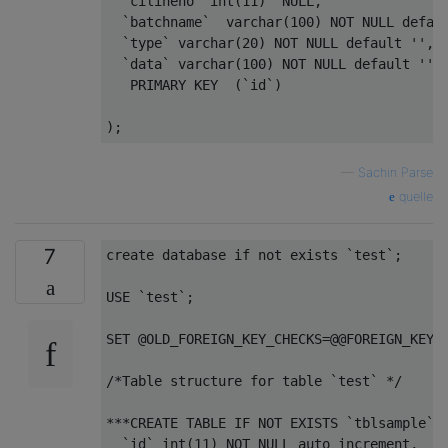
`cilineno`
int
(
11
)  
NULL
,    

`batchname`
varchar
(
100
) 
NOT
NULL
defau
`type`
varchar
(
20
) 
NOT
NULL
default
''
,  
`data`
varchar
(
100
) 
NOT
NULL
default
''
,

   PRIMARY 
KEY
  (
`id`
)

—
Sachin Parse
quelle
7
create
database
if
not
exists
`test`
;

USE
`test`
;

SET
 @OLD_FOREIGN_KEY_CHECKS=@@FOREIGN_KEY_
/*Table structure for table `test` */
***
CREATE
TABLE
IF
NOT
EXISTS
`tblsample`
 (
`id`
int
(
11
) 
NOT
NULL
 auto_increment,   
