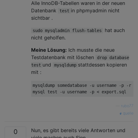
Alle InnoDB-Tabellen waren in der neuen
Datenbank
in phpmyadmin nicht
test
sichtbar .
hat auch
sudo mysqladmin flush-tables
nicht geholfen.
Meine Lösung:
Ich musste die neue
Testdatenbank mit löschen
drop database
und
stattdessen kopieren
test
mysqldump
mit :
mysqldump somedatabase -u username -p -r ex
—
rubo77
quelle
Nun, es gibt bereits viele Antworten und
0
viele machen auch Sinn.