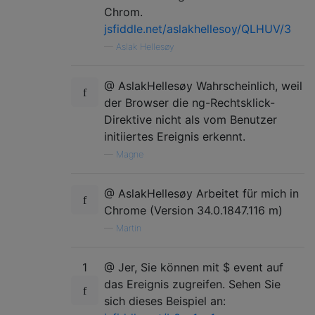
Chrom.
jsfiddle.net/aslakhellesoy/QLHUV/3
—
Aslak Hellesøy
@ AslakHellesøy Wahrscheinlich, weil
der Browser die ng-Rechtsklick-
Direktive nicht als vom Benutzer
initiiertes Ereignis erkennt.
—
Magne
@ AslakHellesøy Arbeitet für mich in
Chrome (Version 34.0.1847.116 m)
—
Martin
1
@ Jer, Sie können mit $ event auf
das Ereignis zugreifen. Sehen Sie
sich dieses Beispiel an: