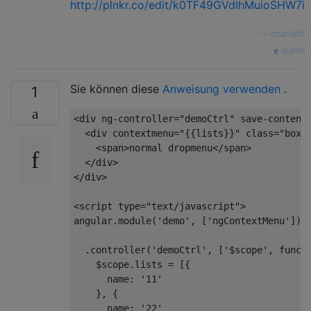
http://plnkr.co/edit/k0TF49GVdlhMuioSHW7i
—
charlietfl
quelle
Sie können diese
Anweisung verwenden
.
1
<
div
ng-controller
=
"demoCtrl"
save-content
<
div
contextmenu
=
"{{lists}}"
class
=
"box"
<
span
>
normal dropmenu
</
span
>
</
div
>
</
div
>
<
script
type
=
"text/javascript"
>
angular.module(
'demo'
, [
'ngContextMenu'
])

  .controller(
'demoCtrl'
, [
'$scope'
, 
funct
    $scope.lists = [{

name
: 
'11'
    }, {

name
: 
'22'