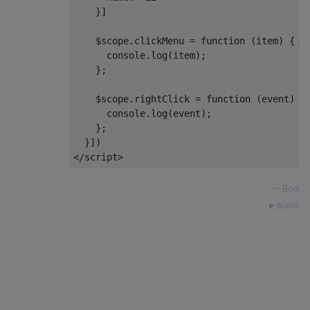
    }]

    $scope.clickMenu = 
function
 (
item
) 
{

console
.log(item);

    };

    $scope.rightClick = 
function
 (
event
) 
{

console
.log(event);

    };

</
script
>
—
Boia
quelle