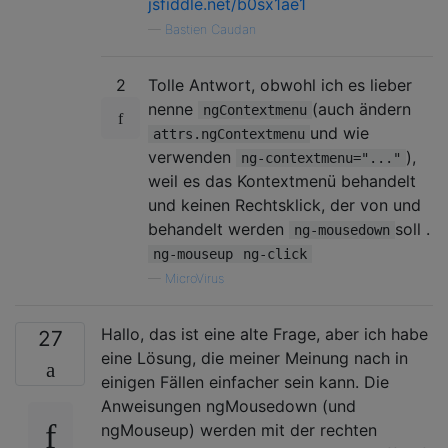
jsfiddle.net/b0sx1ae1
—
Bastien Caudan
2
Tolle Antwort, obwohl ich es lieber
nenne
(auch ändern
ngContextmenu
und wie
attrs.ngContextmenu
verwenden
),
ng-contextmenu="..."
weil es das Kontextmenü behandelt
und keinen Rechtsklick, der von und
behandelt werden
soll .
ng-mousedown
ng-mouseup
ng-click
—
MicroVirus
Hallo, das ist eine alte Frage, aber ich habe
27
eine Lösung, die meiner Meinung nach in
einigen Fällen einfacher sein kann. Die
Anweisungen ngMousedown (und
ngMouseup) werden mit der rechten