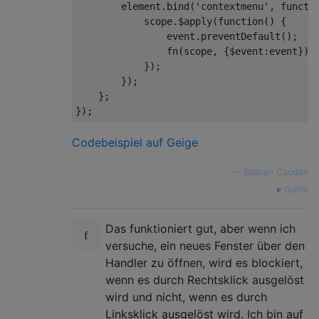
        element.bind(
'contextmenu'
, 
functi
            scope.$apply(
function
(
) 
{

                event.preventDefault();

                fn(scope, {
$event
:event});

            });

        });

    };

Codebeispiel auf Geige
—
Bastien Caudan
quelle
Das funktioniert gut, aber wenn ich
versuche, ein neues Fenster über den
Handler zu öffnen, wird es blockiert,
wenn es durch Rechtsklick ausgelöst
wird und nicht, wenn es durch
Linksklick ausgelöst wird. Ich bin auf