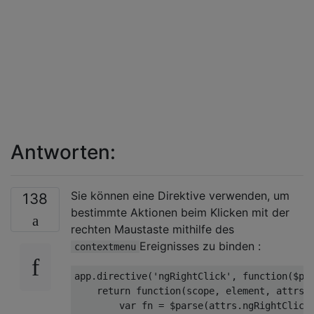
Antworten:
Sie können eine Direktive verwenden, um
138
bestimmte Aktionen beim Klicken mit der
rechten Maustaste mithilfe des
Ereignisses zu binden :
contextmenu
app.directive(
'ngRightClick'
, 
function
(
$pa
return
function
(
scope, element, attrs
)
var
 fn = $parse(attrs.ngRightClick)