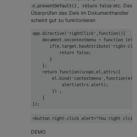
,
etc. Das
e.preventDefault()
return false
Überprüfen des Ziels im Dokumenthandler
scheint gut zu funktionieren
app.directive(
'rightClick'
,
function
(
)
{

document
.oncontextmenu = 
function
 (
e
) 
{
if
(e.target.hasAttribute(
'right-cli
return
false
;

       }

    };

return
function
(
scope,el,attrs
)
{

        el.bind(
'contextmenu'
,
function
(
e
)
{

            alert(attrs.alert);            
        }) ;

    }

<
button
right-click
alert
=
"You right clcik
DEMO