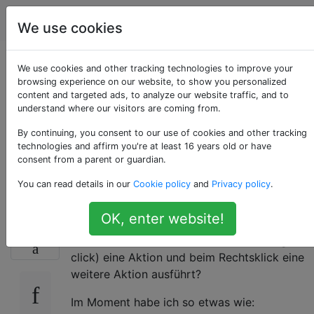
Programmierung
Tags
Account
We use cookies
Wie gehe ich mit
We use cookies and other tracking technologies to improve your
browsing experience on our website, to show you personalized
content and targeted ads, to analyze our website traffic, and to
Rechtsklick-
understand where our visitors are coming from.
Ereignissen in
By continuing, you consent to our use of cookies and other tracking
technologies and affirm you're at least 16 years old or have
consent from a parent or guardian.
angle.js um?
You can read details in our
Cookie policy
and
Privacy policy
.
OK, enter website!
Gibt es eine Möglichkeit, ein Element so
69
einzurichten, dass es beim Linksklick (ng-
click) eine Aktion und beim Rechtsklick eine
weitere Aktion ausführt?
Im Moment habe ich so etwas wie: