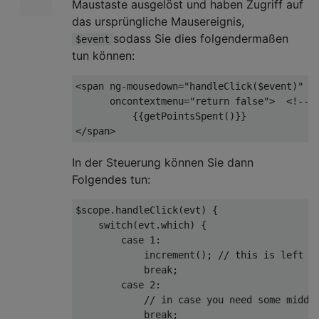
Maustaste ausgelöst und haben Zugriff auf
das ursprüngliche Mausereignis,
sodass Sie dies folgendermaßen
$event
tun können:
<
span
ng-mousedown
=
"handleClick($event)"
oncontextmenu
=
"return false"
>
<!-- 
</
span
>
In der Steuerung können Sie dann
Folgendes tun:
$scope.handleClick(evt) {

switch
(evt.which) {

case
1
:

            increment(); 
// this is left c
break
;

case
2
:

// in case you need some middl
break
;
