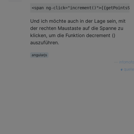
<
span
ng-click
=
"increment()"
>
{{getPointsSp
Und ich möchte auch in der Lage sein, mit
der rechten Maustaste auf die Spanne zu
klicken, um die Funktion decrement ()
auszuführen.
angularjs
—
infomofo
quelle