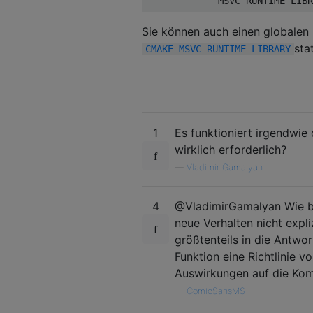
Sie können auch einen globalen
sta
CMAKE_MSVC_RUNTIME_LIBRARY
1
Es funktioniert irgendwie
wirklich erforderlich?
—
Vladimir Gamalyan
4
@VladimirGamalyan Wie be
neue Verhalten nicht expli
größtenteils in die Antwo
Funktion eine Richtlinie v
Auswirkungen auf die Kom
—
ComicSansMS