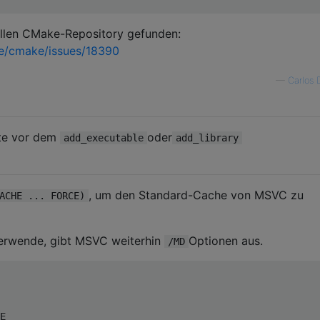
iellen CMake-Repository gefunden:
ke/cmake/issues/18390
—
Carlos 
lte vor dem
oder
add_executable
add_library
, um den Standard-Cache von MSVC zu
ACHE ... FORCE)
verwende, gibt MSVC weiterhin
Optionen aus.
/MD
E
