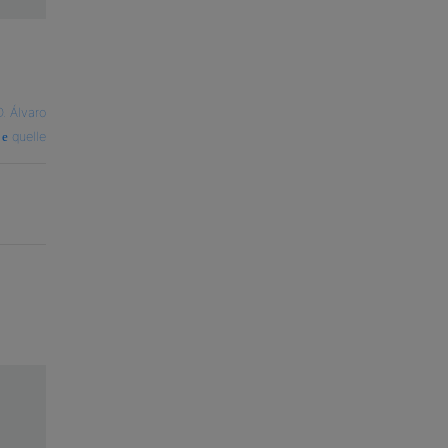
D. Álvaro
quelle