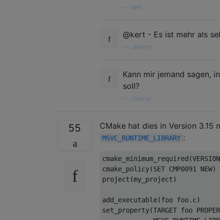
—
kert
@kert - Es ist mehr als sel
—
Jeremy
Kann mir jemand sagen, i
soll?
—
Gunnar
CMake hat dies in Version 3.15 m
55
:
MSVC_RUNTIME_LIBRARY
cmake_minimum_required(VERSION
cmake_policy(SET CMP0091 NEW)

project(my_project)

add_executable(foo foo.c)

set_property(TARGET foo PROPER