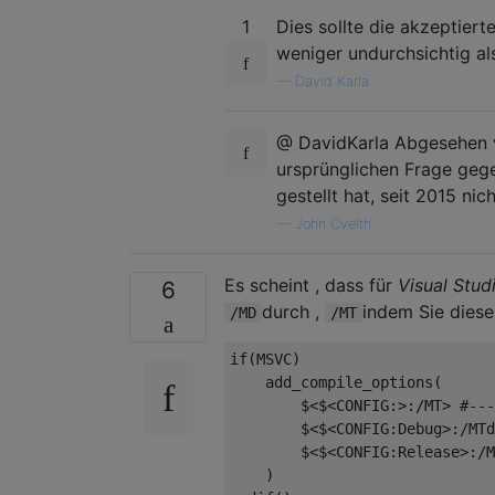
1
Dies sollte die akzeptier
weniger undurchsichtig 
—
David Karla
@ DavidKarla Abgesehen v
ursprünglichen Frage gege
gestellt hat, seit 2015 ni
—
John Cvelth
Es scheint , dass für
Visual Stud
6
durch ,
indem Sie diesen
/MD
/MT
if(MSVC)

    add_compile_options(

        $<$<CONFIG:>:/MT> #---
        $<$<CONFIG:Debug>:/MTd
        $<$<CONFIG:Release>:/M
    )
