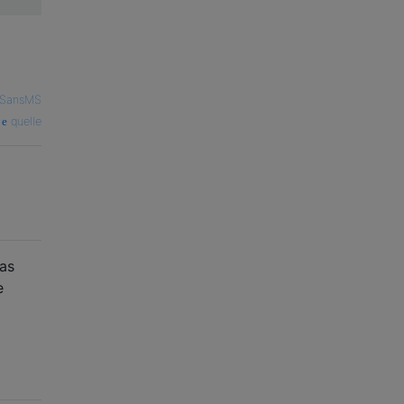
cSansMS
quelle
das
e