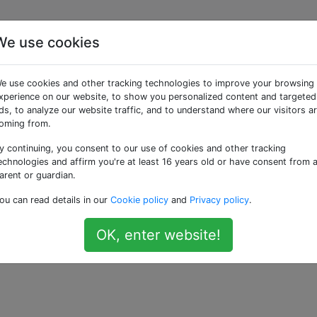
We use cookies
it / MT anstelle von / 
e use cookies and other tracking technologies to improve your browsing
xperience on our website, to show you personalized content and targeted
ds, to analyze our website traffic, and to understand where our visitors a
oming from.
y continuing, you consent to our use of cookies and other tracking
dows mit dem Windows SDK und NMake Makefiles.
echnologies and affirm you're at least 16 years old or have consent from 
arent or guardian.
m
Compiler-Schalter kompiliert .
/MD
ou can read details in our
Cookie policy
and
Privacy policy
.
stattdessen mit dem Switch zu kompilieren ?
/MT
OK, enter website!