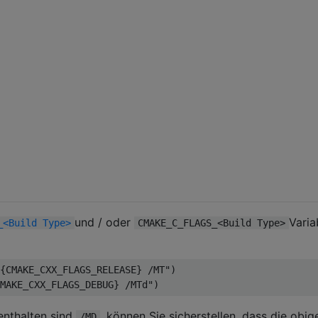
und / oder
Varia
_<Build Type>
CMAKE_C_FLAGS_<Build Type>
{CMAKE_CXX_FLAGS_RELEASE} /MT")

enthalten sind
, können Sie sicherstellen, dass die obig
/MD