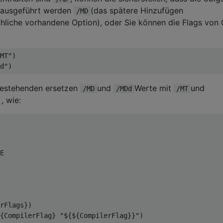
ausgeführt werden
(das spätere Hinzufügen
/MD
chliche vorhandene Option), oder Sie können die Flags von
MT")

 bestehenden ersetzen
und
Werte mit
und
/MD
/MDd
/MT
, wie:
E

rFlags})

{CompilerFlag} "${${CompilerFlag}}")
