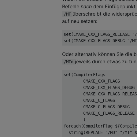
Befehle
nach
dem Einfügepunkt 
überschreibt die widersprü
/MT
auf neu setzen:
set(CMAKE_CXX_FLAGS_RELEASE "/
Oder alternativ können Sie die
jeweils durch etwas zu tun 
/MTd
set(CompilerFlags

        CMAKE_CXX_FLAGS

        CMAKE_CXX_FLAGS_DEBUG

        CMAKE_CXX_FLAGS_RELEAS
        CMAKE_C_FLAGS

        CMAKE_C_FLAGS_DEBUG

        CMAKE_C_FLAGS_RELEASE

        )

foreach(CompilerFlag ${Compile
  string(REPLACE "/MD" "/MT" $