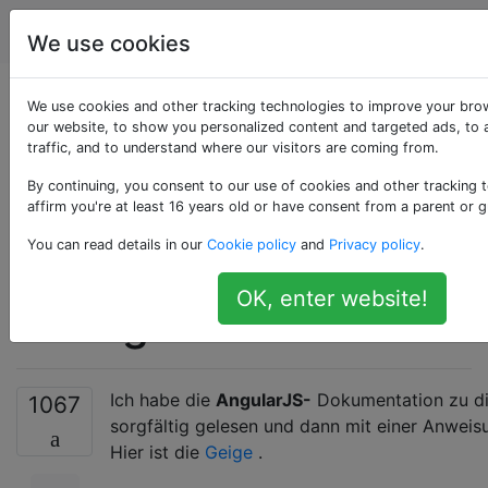
Programmierung
Tags
Account
We use cookies
Was ist der
We use cookies and other tracking technologies to improve your bro
our website, to show you personalized content and targeted ads, to 
traffic, and to understand where our visitors are coming from.
Unterschied
By continuing, you consent to our use of cookies and other tracking 
zwischen '@' und '='
affirm you're at least 16 years old or have consent from a parent or g
You can read details in our
Cookie policy
and
Privacy policy
.
im Richtlinienumfang
OK, enter website!
in AngularJS?
Ich habe die
AngularJS-
Dokumentation zu d
1067
sorgfältig gelesen und dann mit einer Anweis
Hier ist die
Geige
.