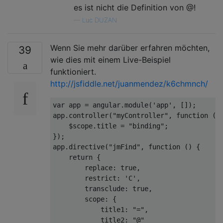
es ist nicht die Definition von @!
—
Luc DUZAN
Wenn Sie mehr darüber erfahren möchten,
39
wie dies mit einem Live-Beispiel
funktioniert.
http://jsfiddle.net/juanmendez/k6chmnch/
var
 app 
=
 angular
.
module
(
'app'
,
[]);
app
.
controller
(
"myController"
,
function
(
$
    $scope
.
title 
=
"binding"
;
});
app
.
directive
(
"jmFind"
,
function
()
{
return
{
        replace
:
true
,
restrict
:
'C'
,
        transclude
:
true
,
        scope
:
{
            title1
:
"="
,
            title2
:
"@"