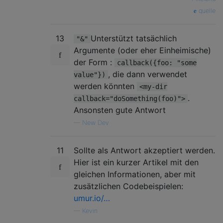
quelle
13
Unterstützt tatsächlich
"&"
Argumente (oder eher Einheimische)
der Form :
callback({foo: "some
, die dann verwendet
value"})
werden könnten
<my-dir
.
callback="doSomething(foo)">
Ansonsten gute Antwort
—
New Dev
11
Sollte als Antwort akzeptiert werden.
Hier ist ein kurzer Artikel mit den
gleichen Informationen, aber mit
zusätzlichen Codebeispielen:
umur.io/…
—
Kevin