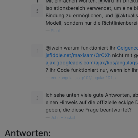
1
Mit einfachen Worten,
wird im Direkt
=
Isolationsbereich verwendet, um eine bi
Bindung zu ermöglichen, und
aktualis
@
Modell, sondern nur die Richtlinienbere
—
Stahl
@iwein warum funktioniert Ihr
Geigenc
jsfiddle.net/maxisam/QrCXh
nicht mit g
ajax.googleapis.com/ajax/libs/angularjs/
? Ihr Code funktioniert nur, wenn ich Ih
—
code.angularjs.org/1.0.1/angular-1.0.1.js
Ich sehe unten viele gute Antworten, a
einen Hinweis auf die offizielle eckige
geben, die diese Frage beantwortet?
—
John Henckel
Antworten: