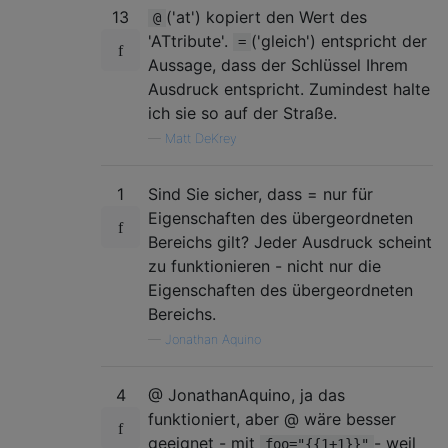
13
('at') kopiert den Wert des
@
'ATtribute'.
('gleich') entspricht der
=
Aussage, dass der Schlüssel Ihrem
Ausdruck entspricht. Zumindest halte
ich sie so auf der Straße.
—
Matt DeKrey
1
Sind Sie sicher, dass = nur für
Eigenschaften des übergeordneten
Bereichs gilt? Jeder Ausdruck scheint
zu funktionieren - nicht nur die
Eigenschaften des übergeordneten
Bereichs.
—
Jonathan Aquino
4
@ JonathanAquino, ja das
funktioniert, aber @ wäre besser
geeignet - mit
- weil
foo="{{1+1}}"