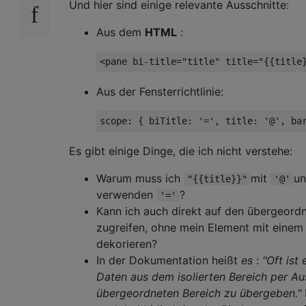
Und hier sind einige relevante Ausschnitte:
Aus dem
HTML
:
<pane
bi-title
=
"title"
title
=
"{{title
Aus der Fensterrichtlinie:
scope
:
{
 biTitle
:
'='
,
 title
:
'@'
,
 ba
Es gibt einige Dinge, die ich nicht verstehe:
Warum muss ich
mit
u
"{{title}}"
'@'
verwenden
?
'='
Kann ich auch direkt auf den übergeord
zugreifen, ohne mein Element mit einem 
dekorieren?
In der Dokumentation heißt
es
:
"Oft ist
Daten aus dem isolierten Bereich per A
übergeordneten Bereich zu übergeben."