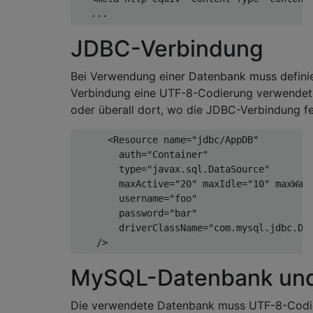
   ...
JDBC-Verbindung
Bei Verwendung einer Datenbank muss definie
Verbindung eine UTF-8-Codierung verwendet. 
oder überall dort, wo die JDBC-Verbindung fehl
<Resource
name
=
"jdbc/AppDB"
auth
=
"Container"
type
=
"javax.sql.DataSource"
maxActive
=
"20"
maxIdle
=
"10"
maxWai
username
=
"foo"
password
=
"bar"
driverClassName
=
"com.mysql.jdbc.Dr
/>
MySQL-Datenbank und
Die verwendete Datenbank muss UTF-8-Codie