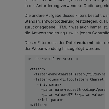
}
in der Anforderung verwendete Codierung nich
}
Die andere Aufgabe dieses Filters besteht dari
Standardantwortcodierung festzulegen, d. H. 
zurückgegebene HTML / was auch immer ist. D
die Antwortcodierung usw. in jedem Controll
Dieser Filter muss der Datei
web.xml
oder dem
der Webanwendung hinzugefügt werden:
<!--CharsetFilter start-->
<filter>
<filter-name>
CharsetFilter
</filter-nam
<filter-class>
fi.foo.filters.CharsetFi
<init-param>
<param-name>
requestEncoding
</param
<param-value>
UTF-8
</param-value>
</init-param>
</filter>