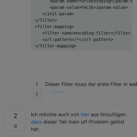
<param-name>
forceEncoding
</param-na
<param-value>
FALSE
</param-value>
</init-param>
</filter>
<filter-mapping>
<filter-name>
encoding-filter
</filter-n
<url-pattern>
/*
</url-pattern>
</filter-mapping>
1
Dieser Filter muss der erste Filter in we
—
olyanren
Ich möchte auch von
hier
aus hinzufügen
,
2
dass
dieser Teil mein utf-Problem gelöst
hat: