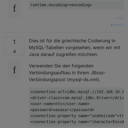
runtime
.
encoding
=<
encoding
>
—
John
quelle
Dies ist für die griechische Codierung in
1
MySQL-Tabellen vorgesehen, wenn wir mit
Java darauf zugreifen möchten:
Verwenden Sie den folgenden
Verbindungsaufbau in Ihrem JBoss-
Verbindungspool (mysql-ds.xml).
<connection-url>
jdbc:mysql://192.168.10.12
<driver-class>
com.mysql.jdbc.Driver
</drive
<user-name>
nts
</user-name>
<password>
xaxaxa!
</password>
<connection-property
name
=
"useUnicode"
>
tru
<connection-property
name
=
"characterEncodi