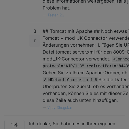
diese Informationen weitergeben, falls
Problem hat.
—
Testen123
3
## Tomcat mit Apache ## Noch etwas 
Tomcat + mod_JK-Connector verwenden
Änderungen vornehmen: 1. Fügen Sie UR
Datei tomcat server.xml für den 8009-
mod_JK-Connector verwendet.
<Conne
protocol="AJP/1.3" redirectPort="8443
Gehen Sie zu Ihrem Apache-Ordner, dh
Sie die Datei 
AddDefaultCharset utf-8
Überprüfen Sie zuerst, ob es vorhanden i
vorhanden, können Sie es mit dieser Zei
diese Zeile auch unten hinzufügen.
—
Vijay Shegokar
Ich denke, Sie haben es in Ihrer eigenen
14