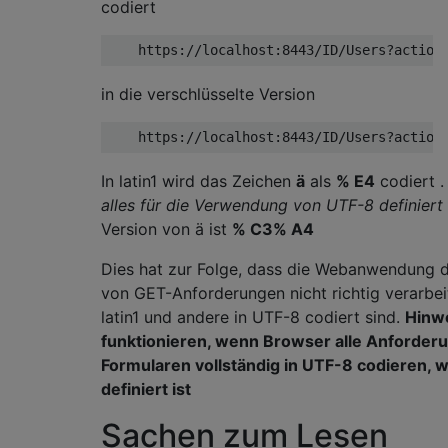
codiert
    https
:
//localhost:8443/ID/Users?action
in die verschlüsselte Version
    https
:
//localhost:8443/ID/Users?action
In latin1 wird das Zeichen
ä
als
% E4
codiert 
alles für die Verwendung von UTF-8 definiert 
Version von ä ist
% C3% A4
Dies hat zur Folge, dass die Webanwendung 
von GET-Anforderungen nicht richtig verarbei
latin1 und andere in UTF-8 codiert sind.
Hinw
funktionieren, wenn Browser alle Anforde
Formularen vollständig in UTF-8 codieren, w
definiert ist
Sachen zum Lesen