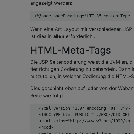
angezeigt werden:
<%
@page
 pageEncoding
=
"UTF-8"
 contentType
=
Wenn eine Art Layout mit verschiedenen JSP
ist dies in
allen
erforderlich .
HTML-Meta-Tags
Die JSP-Seitencodierung weist die JVM an, di
der richtigen Codierung zu behandeln. Dann i
mitzuteilen, in welcher Codierung die HTML-Se
Dies geschieht oben auf jeder von der Weban
Seite wie folgt:
<?
xml version
=
"1.0"
 encoding
=
"UTF-8"
?>
<!DOCTYPE html PUBLIC "-//W3C//DTD XHTM
<html
xmlns
=
"http://www.w3.org/1999/xht
<head>
<meta
http-equiv
=
'Content-Type'
content