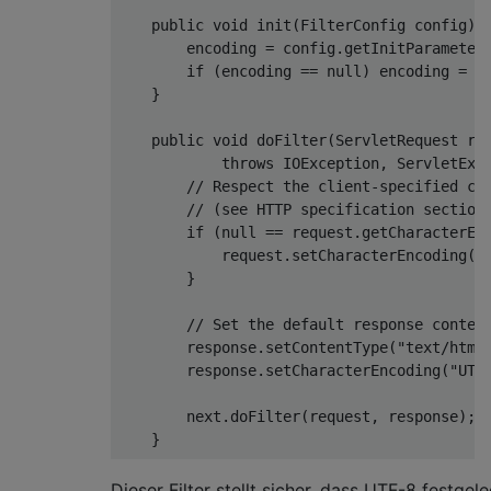
public
void
 init
(
FilterConfig
 config
)
        encoding 
=
 config
.
getInitParameter
if
(
encoding 
==
null
)
 encoding 
=
"
}
public
void
 doFilter
(
ServletRequest
 re
throws
IOException
,
ServletExc
// Respect the client-specified ch
// (see HTTP specification section
if
(
null
==
 request
.
getCharacterEn
            request
.
setCharacterEncoding
(
e
}
// Set the default response conten
        response
.
setContentType
(
"text/html
        response
.
setCharacterEncoding
(
"UTF
next
.
doFilter
(
request
,
 response
);
}
public
void
 destroy
()
{
Dieser Filter stellt sicher, dass UTF-8 festgel