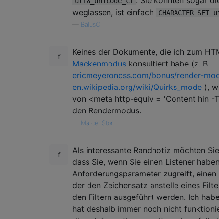
. Sie könnten sogar d
utf8_unicode_ci
weglassen, ist einfach
CHARACTER SET u
—
BalusC
Keines der Dokumente, die ich zum H
Mackenmodus
konsultiert habe (z. B.
ericmeyeroncss.com/bonus/render-mod
en.wikipedia.org/wiki/Quirks_mode
), w
von <meta http-equiv = 'Content hin -
den Rendermodus.
—
Marcel Stör
Als interessante Randnotiz möchten Si
dass Sie, wenn Sie einen Listener haben
Anforderungsparameter zugreift, einen 
der den Zeichensatz anstelle eines Filter
den Filtern ausgeführt werden. Ich habe
hat deshalb immer noch nicht funktionie