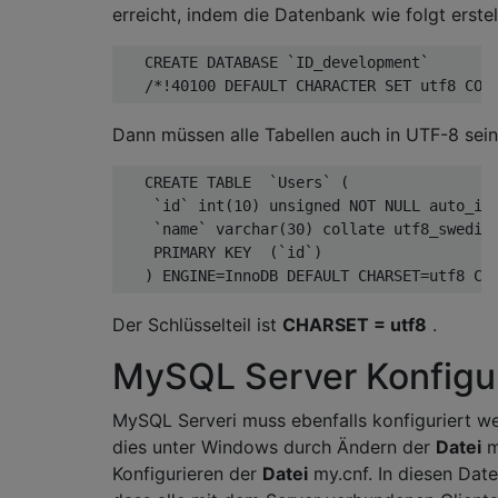
erreicht, indem die Datenbank wie folgt erstel
   CREATE DATABASE 
`ID_development`
/*!40100 DEFAULT CHARACTER SET utf8 COL
Dann müssen alle Tabellen auch in UTF-8 sein
   CREATE TABLE  
`Users`
(
`id`
int
(
10
)
unsigned
 NOT NULL auto_in
`name`
 varchar
(
30
)
 collate utf8_swedis
    PRIMARY KEY  
(
`id`
)
)
 ENGINE
=
InnoDB
 DEFAULT CHARSET
=
utf8 CO
Der Schlüsselteil ist
CHARSET = utf8
.
MySQL Server Konfigu
MySQL Serveri muss ebenfalls konfiguriert we
dies unter Windows durch Ändern der
Datei
m
Konfigurieren der
Datei
my.cnf. In diesen Date