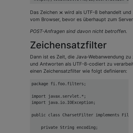
Das Zeichen ж wird als UTF-8 behandelt und
vom Browser, bevor es überhaupt zum Serve
POST-Anfragen sind davon nicht betroffen.
Zeichensatzfilter
Dann ist es Zeit, die Java-Webanwendung zu 
und Antworten als UTF-8-codiert zu verarbeit
einen Zeichensatzfilter wie folgt definieren:
package
fi
.
foo
.
filters
;
import
 javax
.
servlet
.*;
import
 java
.
io
.
IOException
;
public
class
CharsetFilter
implements
Filt
private
String
 encoding
;