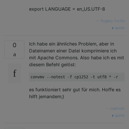
export LANGUAGE = en_US.UTF-8
—
Rogelio Triviño
quelle
Ich habe ein ähnliches Problem, aber in
0
Dateinamen einer Datei komprimiere ich
mit Apache Commons. Also habe ich es mit
diesem Befehl gelöst:
convmv 
--
notest 
-
f cp1252 
-
t utf8 
*
-
r
es funktioniert sehr gut für mich. Hoffe es
hilft jemandem;)
—
caarlos0
quelle