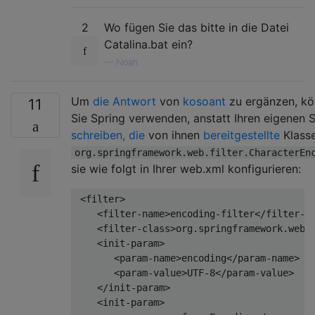
2
Wo fügen Sie das bitte in die Datei
Catalina.bat ein?
—
Noah
Um
die Antwort
von
kosoant
zu ergänzen, k
11
Sie Spring verwenden, anstatt Ihren eigenen Se
schreiben, die
von ihnen
bereitgestellte
Klass
org.springframework.web.filter.CharacterEn
sie wie folgt in Ihrer web.xml konfigurieren:
<filter>
<filter-name>
encoding-filter
</filter-n
<filter-class>
org.springframework.web.
<init-param>
<param-name>
encoding
</param-name>
<param-value>
UTF-8
</param-value>
</init-param>
<init-param>