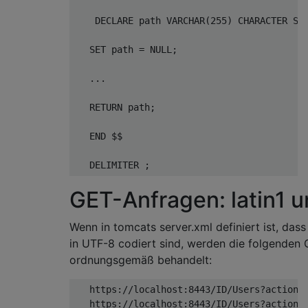
    DECLARE path VARCHAR
(
255
)
 CHARACTER SE
   SET path 
=
 NULL
;
...
   RETURN path
;
END
 $$

   DELIMITER 
;
GET-Anfragen: latin1 
Wenn in tomcats server.xml definiert ist, d
in UTF-8 codiert sind, werden die folgenden
ordnungsgemäß behandelt:
   https
:
//localhost:8443/ID/Users?action=
   https
:
//localhost:8443/ID/Users?action=