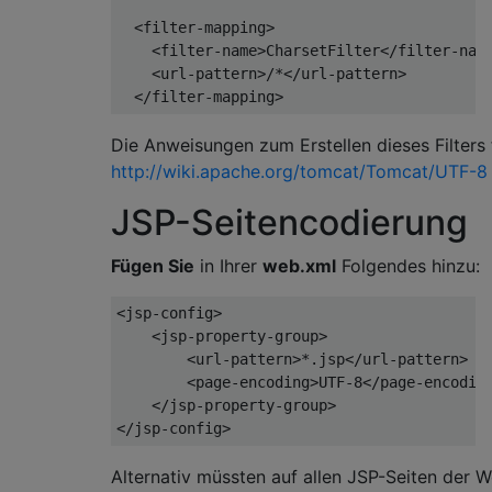
<filter-mapping>
<filter-name>
CharsetFilter
</filter-nam
<url-pattern>
/*
</url-pattern>
</filter-mapping>
Die Anweisungen zum Erstellen dieses Filters
http://wiki.apache.org/tomcat/Tomcat/UTF-8
JSP-Seitencodierung
Fügen Sie
in Ihrer
web.xml
Folgendes hinzu:
<jsp-config>
<jsp-property-group>
<url-pattern>
*.jsp
</url-pattern>
<page-encoding>
UTF-8
</page-encodin
</jsp-property-group>
</jsp-config>
Alternativ müssten auf allen JSP-Seiten de