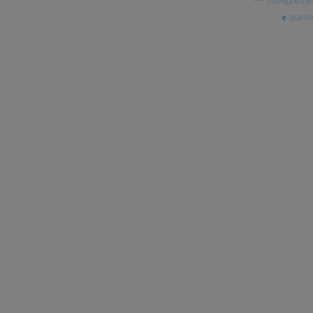
—
Stalepretzel
quelle