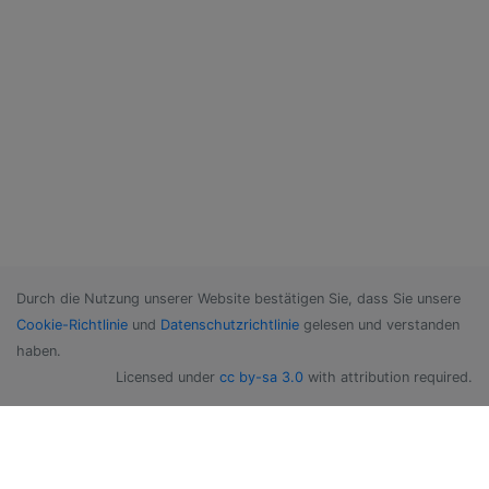
Durch die Nutzung unserer Website bestätigen Sie, dass Sie unsere
Cookie-Richtlinie
und
Datenschutzrichtlinie
gelesen und verstanden
haben.
Licensed under
cc by-sa 3.0
with attribution required.