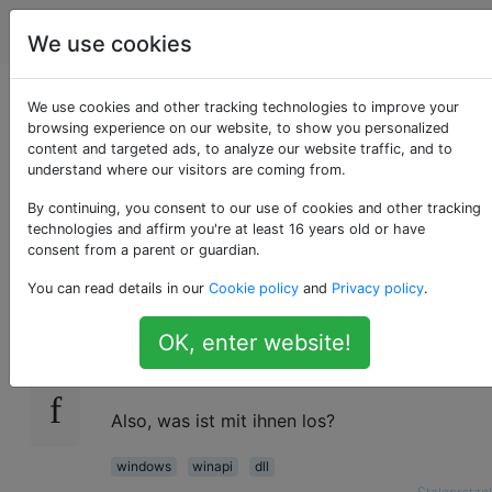
Programmierung
Tags
Account
We use cookies
Was genau sind DLL-
We use cookies and other tracking technologies to improve your
browsing experience on our website, to show you personalized
content and targeted ads, to analyze our website traffic, and to
Dateien und wie
understand where our visitors are coming from.
funktionieren sie?
By continuing, you consent to our use of cookies and other tracking
technologies and affirm you're at least 16 years old or have
consent from a parent or guardian.
You can read details in our
Cookie policy
and
Privacy policy
.
Wie genau funktionieren DLL-Dateien? Es
224
scheint sehr viele von ihnen zu geben, aber
OK, enter website!
ich weiß nicht, was sie sind oder wie sie
funktionieren.
Also, was ist mit ihnen los?
windows
winapi
dll