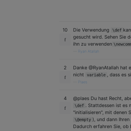
10
Die Verwendung
kan
\def
gesucht wird. Sehen Sie 
ihn zu verwenden
\newcom
—
Ryan Atallah
2
Danke @RyanAtallah hat e
nicht
, dass es s
variable
—
Plaes
4
@plaes Du hast Recht, abe
. Stattdessen ist es
\def
"initialisieren", mit dene
), und dann Ihren
\@empty
Dadurch erfahren Sie, ob I