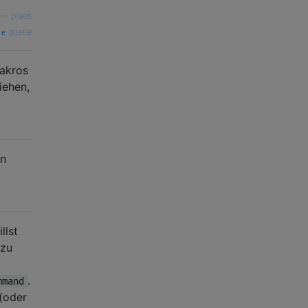
—
plaes
quelle
Makros
iehen,
on
llst
 zu
.
mmand
 (oder