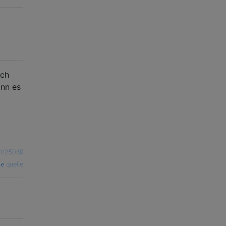
uch
ann es
r1125069
quelle