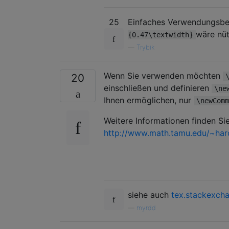
25
Einfaches Verwendungsbe
wäre nüt
{0.47\textwidth}
—
Trybik
Wenn Sie verwenden möchten
20
einschließen und definieren
\ne
Ihnen ermöglichen, nur
\newComm
Weitere Informationen finden Si
http://www.math.tamu.edu/~ha
siehe auch
tex.stackexch
—
myrdd