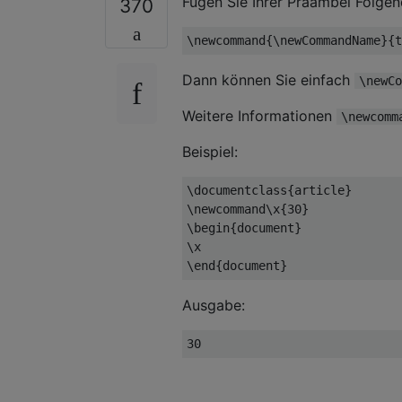
Fügen Sie Ihrer Präambel Folgen
370
\newcommand
{
\newCommandName
}{
t
Dann können Sie einfach
\newCo
Weitere Informationen
\newcomm
Beispiel:
\documentclass
{
article
}
\newcommand\x
{
30
}
\begin
{
document
}
\x
\end
{
document
}
Ausgabe:
30