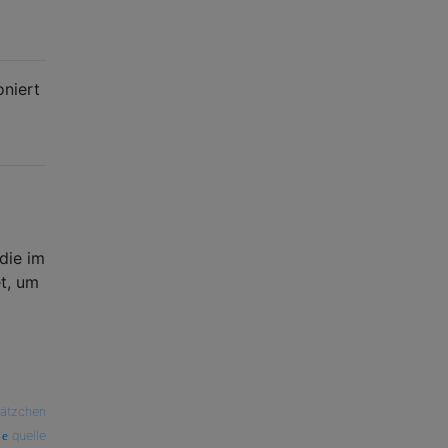
oniert
die im
t, um
Kätzchen
quelle