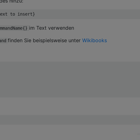
des hinzu:
ext to insert
}
im Text verwenden
mmandName{}
finden Sie beispielsweise unter
Wikibooks
and