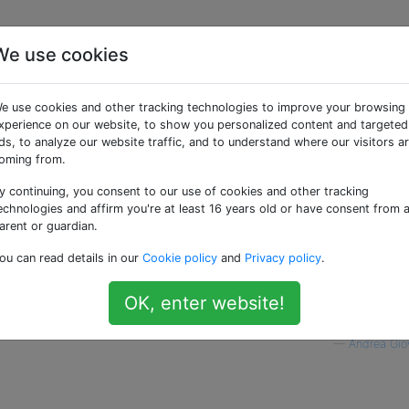
We use cookies
iable in LaTeX
e use cookies and other tracking technologies to improve your browsing
xperience on our website, to show you personalized content and targeted
ds, to analyze our website traffic, and to understand where our visitors a
oming from.
y continuing, you consent to our use of cookies and other tracking
enfolgenvariable definieren, deren Inhalt anstelle der Variab
echnologies and affirm you're at least 16 years old or have consent from 
wendet wird?
arent or guardian.
ou can read details in our
Cookie policy
and
Privacy policy
.
technisches Dokument über eine Software und möchte den
 irgendwo anders definieren, damit ich ihn nicht ändern m
OK, enter website!
ern nur an einer Stelle .
—
Andrea Gio