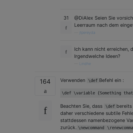
31
@DiAlex Seien Sie vorsic
Leerraum nach dem eingef
—
jtpereyda
Ich kann nicht erreichen, 
Irgendwelche Ideen?
—
Lindhe
Verwenden
Befehl ein :
164
\def
\def
\variable
{
Something that
Beachten Sie, dass
bereit
\def
daher verschiedene subtile Feh
stattdessen namenbezogene Var
zurück.
\newcommand
\renewcomm