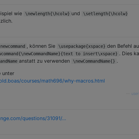
ispiel wie
und
\newlength{\hcolw}
\setlength{\hcolw}
zlich.
, können Sie
den Befehl a
\newcommand
\usepackage{xspace}
. Dies k
wcommand{\newCommandName}{text to insert\xspace}
anstatt zu verwenden
.
andName
\newCommandName{}
e unter
rold.boas/courses/math696/why-macros.html
—
use
ange.com/questions/31091/…