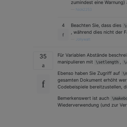
zumindest eine Warnung) 
—
Nick2253
4
Beachten Sie, dass dies
\
, während dies nicht der Fa
—
Jollywatt
Für Variablen Abstände beschr
35
manipulieren mit
,
\setlength
\
Ebenso haben Sie Zugriff auf
\
gesamten Dokument erhöht werde
Codebeispiele bereitzustellen, 
Bemerkenswert ist auch
\makeb
Wiederverwendung (und zur Ve