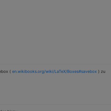
vebox (
en.wikibooks.org/wiki/LaTeX/Boxes#savebox
) zu