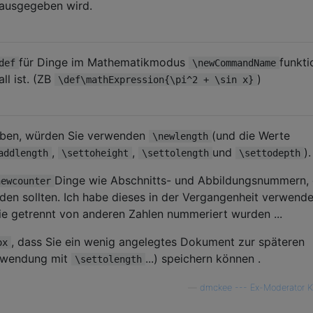
ausgegeben wird.
für Dinge im Mathematikmodus
funkti
def
\newCommandName
ll ist. (ZB
)
\def\mathExpression{\pi^2 + \sin x}
eiben, würden Sie verwenden
(und die Werte
\newlength
,
,
und
).
addlength
\settoheight
\settolength
\settodepth
Dinge wie Abschnitts- und Abbildungsnummern, 
newcounter
n sollten. Ich habe dieses in der Vergangenheit verwende
die getrennt von anderen Zahlen nummeriert wurden ...
, dass Sie ein wenig angelegtes Dokument zur späteren
ox
rwendung mit
...) speichern können .
\settolength
—
dmckee --- Ex-Moderator 