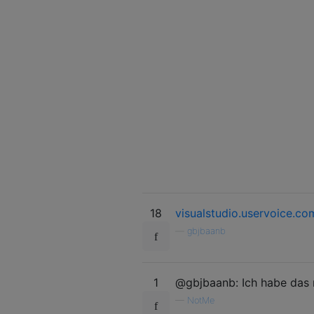
18
visualstudio.uservoice.c
—
gbjbaanb
1
@gbjbaanb: Ich habe das 
—
NotMe