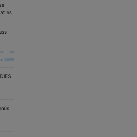
se
at es
ass
namiman
quelle
 DIES
enüs