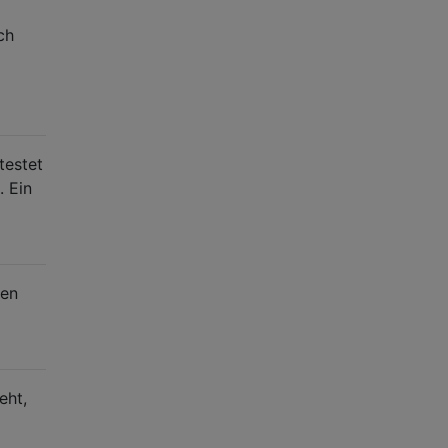
ch
testet
. Ein
ren
eht,