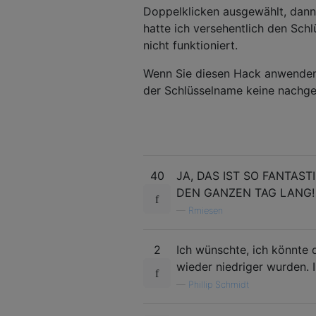
Doppelklicken ausgewählt, dann 
hatte ich versehentlich den Sch
nicht funktioniert.
Wenn Sie diesen Hack anwenden u
der Schlüsselname keine nachges
40
JA, DAS IST SO FANTAST
DEN GANZEN TAG LANG!
—
Rmiesen
2
Ich wünschte, ich könnte
wieder niedriger wurden. 
—
Phillip Schmidt