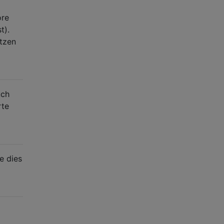
ore
t).
tzen
uch
rte
e dies