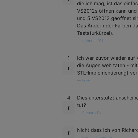
die ich mag, ist das einf
VS2012s öffnen kann und ä
und 5 VS2012 geöffnet sin
Das Ändern der Farben da
Tastaturkürzel).
—
eduncan911
1
Ich war zuvor wieder auf 
die Augen weh taten - mit
STL-Implementierung) ve
—
MFH
4
Dies unterstützt anscheine
tut?
—
Richard Ev
Nicht dass ich von Richar
—
bbqchickenrobot