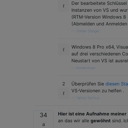
Der bearbeitete Schlüssel 
Instanzen von VS und wurd
(RTM-Version Windows 8 
(Abmelden und Anmelden h
—
Stefan Steiger
Windows 8 Pro x64, Visual
auf drei verschiedenen Co
Neustart von VS ist ausre
—
Konamiman
2
Überprüfen Sie
diesen St
VS-Versionen zu helfen .
—
Yahoo Serious
Hier ist eine Aufnahme meiner 
34
an das wir alle
gewöhnt
sind. I