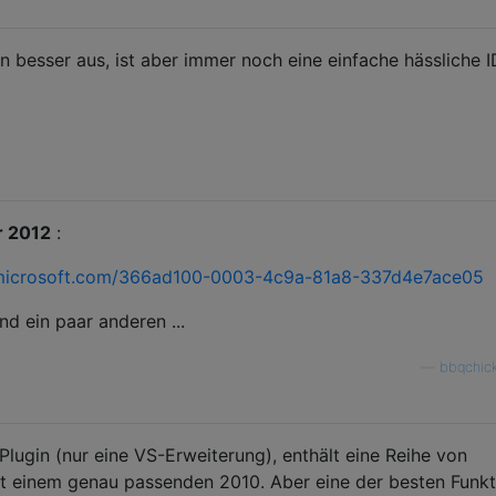
n besser aus, ist aber immer noch eine einfache hässliche I
r 2012
:
dn.microsoft.com/366ad100-0003-4c9a-81a8-337d4e7ace05
d ein paar anderen ...
—
bbqchic
Plugin (nur eine VS-Erweiterung), enthält eine Reihe von
t einem genau passenden 2010. Aber eine der besten Funkt