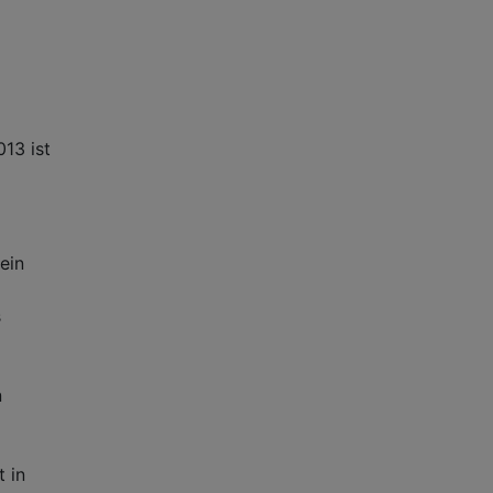
013 ist
ein
s
n
 in