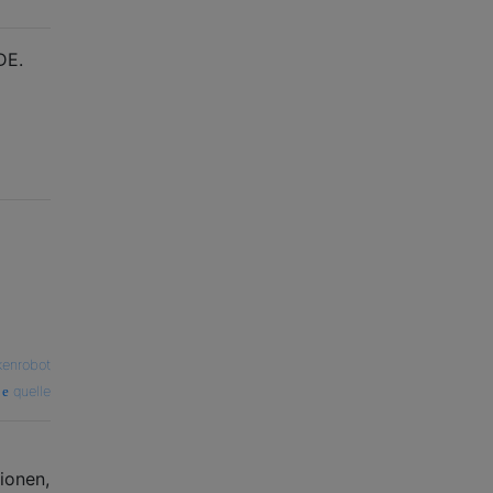
DE.
kenrobot
quelle
ionen,