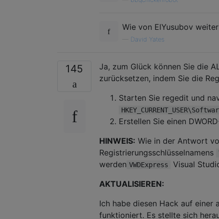
Wie von ElYusubov weiter 
—
David Yates
Ja, zum Glück können Sie die 
145
zurücksetzen, indem Sie die Reg
Starten Sie regedit und nav
HKEY_CURRENT_USER\Softwar
Erstellen Sie einen DWOR
HINWEIS:
Wie in der Antwort von
Registrierungsschlüsselnamens
werden
Visual Studi
VWDExpress
AKTUALISIEREN:
Ich habe diesen Hack auf einer
funktioniert. Es stellte sich he