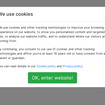
We use cookies
emen für VS2012?
e use cookies and other tracking technologies to improve your browsing
xperience on our website, to show you personalized content and targeted
ds, to analyze our website traffic, and to understand where our visitors a
S2012 ist grob.
oming from.
y continuing, you consent to our use of cookies and other tracking
ein Themenpaket oder etwas dafür bekommen kann, damit e
echnologies and affirm you're at least 16 years old or have consent from 
? Das Aussehen von VS2010 hat mir sehr gut gefallen. Der n
arent or guardian.
r an
1984
.
ou can read details in our
Cookie policy
and
Privacy policy
.
eit, mich nicht mehr anzuschreien, während wir gerade dab
mlich schwer zu lesen.
[Anmerkung: Kappen wurden gelöst,
OK, enter website!
—
N