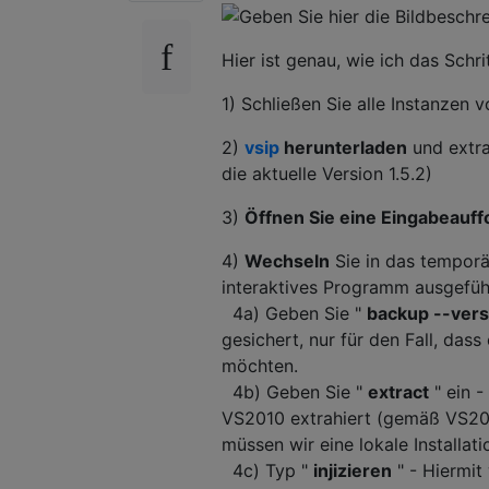
Hier ist genau, wie ich das Schri
1) Schließen Sie alle Instanzen 
2)
vsip
herunterladen
und extra
die aktuelle Version 1.5.2)
3)
Öffnen Sie eine Eingabeauf
4)
Wechseln
Sie in das temporä
interaktives Programm ausgeführ
4a) Geben Sie "
backup --vers
gesichert, nur für den Fall, das
möchten.
4b) Geben Sie "
extract
" ein -
VS2010 extrahiert (gemäß VS201
müssen wir eine lokale Installat
4c) Typ "
injizieren
" - Hiermit