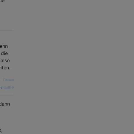
ie
wenn
 die
 also
iten.
—
Daniel
quelle
 dann
,