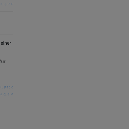
quelle
einer
für
ustapic
quelle