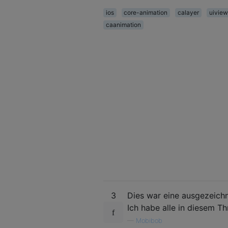
ios
core-animation
calayer
uiview
caanimation
3
Dies war eine ausgezeichn
Ich habe alle in diesem T
—
Mobibob