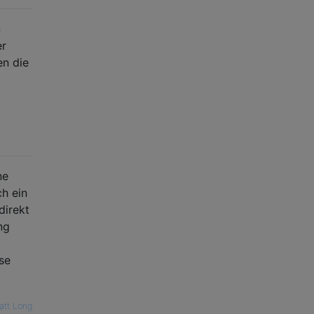
n
er
en die
ne
ch ein
direkt
ng
se
att Long