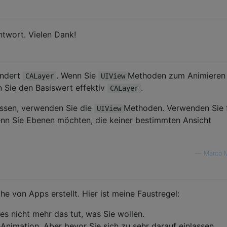
ntwort. Vielen Dank!
endert
. Wenn Sie
Methoden zum Animieren 
CALayer
UIView
 Sie den Basiswert effektiv
.
CALayer
ssen, verwenden Sie die
Methoden. Verwenden Sie 
UIView
nn Sie Ebenen möchten, die keiner bestimmten Ansicht
—
Marco M
he von Apps erstellt. Hier ist meine Faustregel:
es nicht mehr das tut, was Sie wollen.
nimation. Aber bevor Sie sich zu sehr darauf einlassen ...