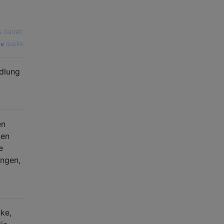
s Garrett
quelle
dlung
en
nen
e
ngen,
ke,