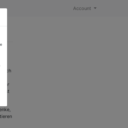
Account
re
zu
ht
a
emlich
 oder
s ist
enke,
tieren