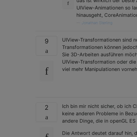
das ist wirklich der beste
UIView-Animationen so la
hinausgeht, CoreAnimatio
—
Jonathan Sterling
UIView-Transformationen sind n
9
Transformationen können jedoch
Sie 3D-Arbeiten ausführen möch
UIView-Transformation oder die
viel mehr Manipulationen vorneh
Ich bin mir nicht sicher, ob ic
2
keine anderen Probleme in Bezu
andere Dinge, die in openGL ES 
Die Antwort deutet darauf hin,