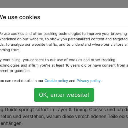
We use cookies
n gegen CALayers
e use cookies and other tracking technologies to improve your browsing
xperience on our website, to show you personalized content and targeted
ds, to analyze our website traffic, and to understand where our visitors a
eption von Animationen mit einem
CALayer
im Gegensatz 
oming from.
hoden. Werfen Sie "
Core Animation
" in diese und vielleic
y continuing, you consent to our use of cookies and other tracking
einer hohen Ebene aus artikulieren, damit ich besser
echnologies and affirm you're at least 16 years old or have consent from 
t und warum ich UIView-Animationen (mit denen ich jetzt zi
arent or guardian.
rieren möchte Animationen auf dem iPhone. Jede Ansicht in
ou can read details in our
Cookie policy
and
Privacy policy
.
h eine Ebene. Und anscheinend können Sie den einen
und /
 zusammen mischen?!? Aber wieso? Wo ist die Leitung? Wa
OK, enter website!
 Guide springt sofort in Layer & Timing Classes und ich d
treten und verstehen, warum diese verschiedenen Teile exis
menhängen.