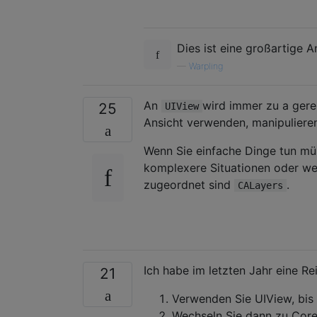
Dies ist eine großartige A
—
Warpling
An
wird immer zu a ger
25
UIView
Ansicht verwenden, manipulieren
Wenn Sie einfache Dinge tun mü
komplexere Situationen oder we
zugeordnet sind
.
CALayers
Ich habe im letzten Jahr eine Rei
21
Verwenden Sie UIView, bis 
Wechseln Sie dann zu CoreA