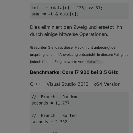
int
 t 
=
(
data
[
c
]
-
128
)
>>
31
;
sum 
+=
~
t 
&
 data
[
c
];
Dies eliminiert den Zweig und ersetzt ihn
durch einige bitweise Operationen.
(Beachten Sie, dass dieser Hack nicht unbedingt der
ursprünglichen if-Anweisung entspricht. In diesem Fall gilt er
jedoch für alle Eingabewerte von
.)
data[]
Benchmarks: Core i7 920 bei 3,5 GHz
C ++ - Visual Studio 2010 - x64-Version
//  Branch - Random
seconds 
=
11.777
//  Branch - Sorted
seconds 
=
2.352