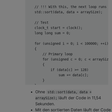
// !!! With this, the next loop runs f
    std
::
sort
(
data
,
 data 
+
 arraySize
);
// Test
clock_t
 start 
=
 clock
();
long
long
 sum 
=
0
;
for
(
unsigned
 i 
=
0
;
 i 
<
100000
;
++
i
)
{
// Primary loop
for
(
unsigned
 c 
=
0
;
 c 
<
 arraySize
{
if
(
data
[
c
]
>=
128
)
                sum 
+=
 data
[
c
];
}
}
Ohne
std::sort(data, data +
double
 elapsedTime 
=
static_cast
<doubl
läuft der Code in 11,54
arraySize);
Sekunden.
    std
::
cout 
<<
 elapsedTime 
<<
 std
::
endl
;
Mit den sortierten Daten läuft der Code
    std
::
cout 
<<
"sum = "
<<
 sum 
<<
 std
::
e