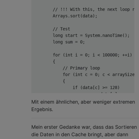
// !!! With this, the next loop ru
Arrays
.
sort
(
data
);
// Test
long
 start 
=
System
.
nanoTime
();
long
 sum 
=
0
;
for
(
int
 i 
=
0
;
 i 
<
100000
;
++
i
)
{
// Primary loop
for
(
int
 c 
=
0
;
 c 
<
 arraySize
;
{
if
(
data
[
c
]
>=
128
)
                    sum 
+=
 data
[
c
];
}
Mit einem ähnlichen, aber weniger extremen
}
Ergebnis.
System
.
out
.
println
((
System
.
nanoTim
Mein erster Gedanke war, dass das Sortieren
System
.
out
.
println
(
"sum = "
+
 sum
)
}
die Daten in den Cache bringt, aber dann