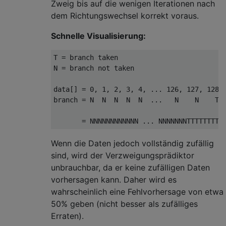
Zweig bis auf die wenigen Iterationen nach
dem Richtungswechsel korrekt voraus.
Schnelle Visualisierung:
T 
=
 branch taken

N 
=
 branch 
not
 taken

data
[]
=
0
,
1
,
2
,
3
,
4
,
...
126
,
127
,
128
,
branch 
=
 N  N  N  N  N  
...
   N    N    T 
=
 NNNNNNNNNNNN 
...
 NNNNNNNTTTTTTTTT
Wenn die Daten jedoch vollständig zufällig
sind, wird der Verzweigungsprädiktor
unbrauchbar, da er keine zufälligen Daten
vorhersagen kann. Daher wird es
wahrscheinlich eine Fehlvorhersage von etwa
50% geben (nicht besser als zufälliges
Erraten).