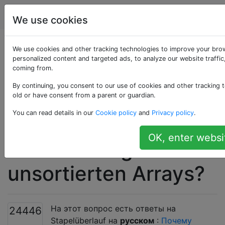
Programmierung
Tags
Account
We use cookies
Warum ist die
We use cookies and other tracking technologies to improve your bro
personalized content and targeted ads, to analyze our website traffic
coming from.
Verarbeitung eines
By continuing, you consent to our use of cookies and other tracking t
sortierten Arrays
old or have consent from a parent or guardian.
You can read details in our
Cookie policy
and
Privacy policy
.
schneller als die
OK, enter websi
Verarbeitung eines
unsortierten Arrays?
На этот вопрос есть ответы на
24446
Stapelüberlauf на
русском
:
Почему