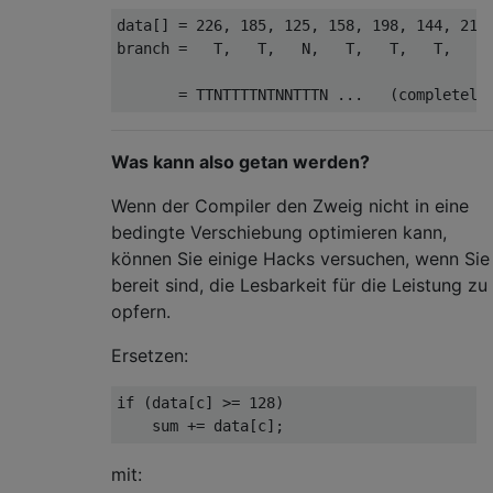
data
[]
=
226
,
185
,
125
,
158
,
198
,
144
,
217
branch 
=
   T
,
   T
,
   N
,
   T
,
   T
,
   T
,
   T
=
 TTNTTTTNTNNTTTN 
...
(
completely
Was kann also getan werden?
Wenn der Compiler den Zweig nicht in eine
bedingte Verschiebung optimieren kann,
können Sie einige Hacks versuchen, wenn Sie
bereit sind, die Lesbarkeit für die Leistung zu
opfern.
Ersetzen:
if
(
data
[
c
]
>=
128
)
    sum 
+=
 data
[
c
];
mit: