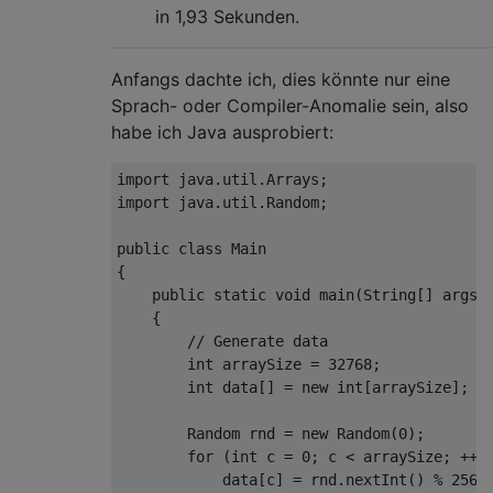
in 1,93 Sekunden.
}
Anfangs dachte ich, dies könnte nur eine
Sprach- oder Compiler-Anomalie sein, also
habe ich Java ausprobiert:
import
 java
.
util
.
Arrays
;
import
 java
.
util
.
Random
;
public
class
Main
{
public
static
void
 main
(
String
[]
 args
)
{
// Generate data
int
 arraySize 
=
32768
;
int
 data
[]
=
new
int
[
arraySize
];
Random
 rnd 
=
new
Random
(
0
);
for
(
int
 c 
=
0
;
 c 
<
 arraySize
;
++
c
            data
[
c
]
=
 rnd
.
nextInt
()
%
256
;