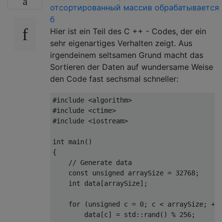
отсортированный массив обрабатывается
б
Hier ist ein Teil des C ++ - Codes, der ein
sehr eigenartiges Verhalten zeigt. Aus
irgendeinem seltsamen Grund macht das
Sortieren der Daten auf wundersame Weise
den Code fast sechsmal schneller:
#include
<algorithm>
#include
<ctime>
#include
<iostream>
int
 main
()
{
// Generate data
const
unsigned
 arraySize 
=
32768
;
int
 data
[
arraySize
];
for
(
unsigned
 c 
=
0
;
 c 
<
 arraySize
;
++
        data
[
c
]
=
 std
::
rand
()
%
256
;