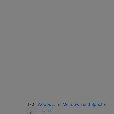
170
Woops ... re: Meltdown und Spectre
—
KyleMit