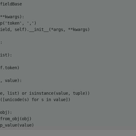
fieldBase
**
kwargs
):
p
(
'token'
,
','
)
ield
,
 self
).
__init__
(*
args
,
**
kwargs
)
:
ist
):
f
.
token
)
,
 value
):
e
,
 list
)
or
 isinstance
(
value
,
 tuple
))
([
unicode
(
s
)
for
 s 
in
 value
])
obj
):
from_obj
(
obj
)
p_value
(
value
)