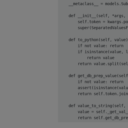
    __metaclass__ 
=
 models
.
Sub
def
 __init__
(
self
,
*
args
,
        self
.
token 
=
 kwargs
.
po
        super
(
SeparatedValuesF
def
 to_python
(
self
,
 value
)
if
not
 value
:
return
if
 isinstance
(
value
,
 l
return
 value

return
 value
.
split
(
sel
def
 get_db_prep_value
(
self
if
not
 value
:
return
assert
(
isinstance
(
valu
return
 self
.
token
.
join
def
 value_to_string
(
self
,
 
        value 
=
 self
.
_get_val_
return
 self
.
get_db_pre