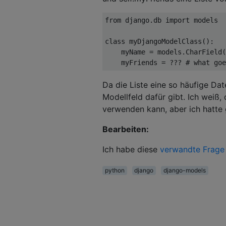
from
 django
.
db 
import
 models

class
 myDjangoModelClass
():
    myName 
=
 models
.
CharField
(
    myFriends 
=
???
# what goe
Da die Liste eine so häufige Dat
Modellfeld dafür gibt. Ich wei
verwenden kann, aber ich hatte 
Bearbeiten:
Ich habe diese
verwandte Frage
python
django
django-models