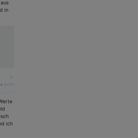
 aus
d in
—
jb.
quelle
 Werte
eld
isch
nd ich