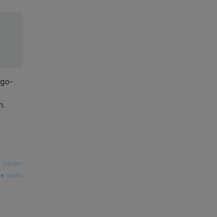
ngo-
n.
—
trauern
quelle