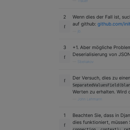
—
Trauer
2
Wenn dies der Fall ist, s
auf github:
github.com/in
—
jb.
3
+1. Aber mögliche Problem
Deserialisierung von JSO
—
Sbeliakov
Der Versuch, dies zu ein
SeparatedValuesField(bla
Werten zu erhalten. Wird
—
John Lehmann
1
Beachten Sie, dass in Dja
dies funktioniert, müssen
connection, context): re