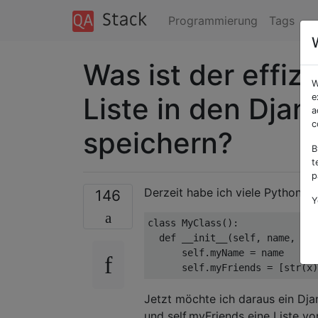
Programmierung
Tags
Was ist der effiz
W
Liste in den Dja
e
a
c
speichern?
B
t
p
Derzeit habe ich viele Python-O
146
Y
class
MyClass
():
def
 __init__
(
self
,
 name
,
 fri
      self
.
myName 
=
 name

      self
.
myFriends 
=
[
str
(
x
)
Jetzt möchte ich daraus ein Dj
und self.myFriends eine Liste vo