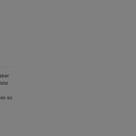
aber
iste
 es so