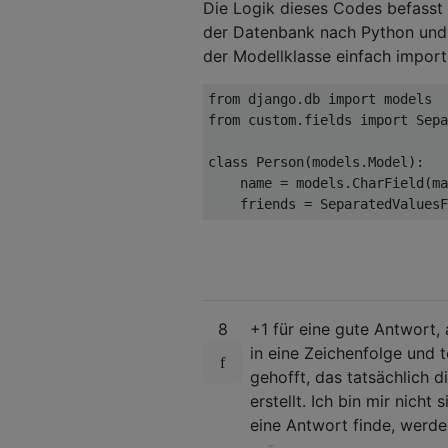
Die Logik dieses Codes befasst 
der Datenbank nach Python und 
der Modellklasse einfach impor
from
 django
.
db 
import
from
 custom
.
fields 
import
Sepa
class
Person
(
models
.
Model
):
    name 
=
 models
.
CharField
(
ma
    friends 
=
SeparatedValuesF
8
+1 für eine gute Antwort,
in eine Zeichenfolge und te
gehofft, das tatsächlich d
erstellt. Ich bin mir nicht
eine Antwort finde, werde 