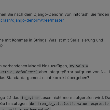
uchen Sie nach dem Django-Denorm von initcrash. Sie finden
itcrash/django-denorm/tree/master
e mit Kommas in Strings. Was ist mit Serialisierung und
N?
em vorhandenen Modell hinzuzufügen,
my_vals =
aber IntegrityError aufgrund von NUL
nk=True, default="")
 das Standardargument nicht korrekt übergeben?
ngo 2.1 das
Lesen nicht mehr aufgerufen wird. D
to_python
 Sie hinzufügen:
def from_db_value(self, value, expressio
turn self.to_python(value)