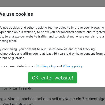
We use cookies
ienteste Weg, um eine
e use cookies and other tracking technologies to improve your browsing
ngo-Modellen zu
xperience on our website, to show you personalized content and targeted
ds, to analyze our website traffic, and to understand where our visitors a
oming from.
y continuing, you consent to our use of cookies and other tracking
echnologies and affirm you're at least 16 years old or have consent from 
arent or guardian.
bjekte in meinem Code, die den folgenden ähneln:
ou can read details in our
Cookie policy
and
Privacy policy
.
OK, enter website!
ends
):
for
 x 
in
 friends
]
ango-Modell machen, bei dem self.myName ein Zeichenfolge
n Zeichenfolgen ist.