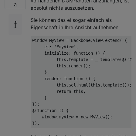
vorhandenen DOM-Knoten anzuhängen, ist
absolut nichts auszusetzen.
Sie können das el sogar einfach als
Eigenschaft in Ihre Ansicht aufnehmen.
window
.MyView = Backbone.View.extend( {

el
: 
'#myView'
,

initialize
: 
function
 (
) 
{

this
.template = _.template($(
'#m
this
.render(); 

     },

render
: 
function
 (
) 
{

this
.$el.html(
this
.template()); 
return
this
;

     }

});

$(
function
 (
) 
{

window
.myView = 
new
 MyView();
