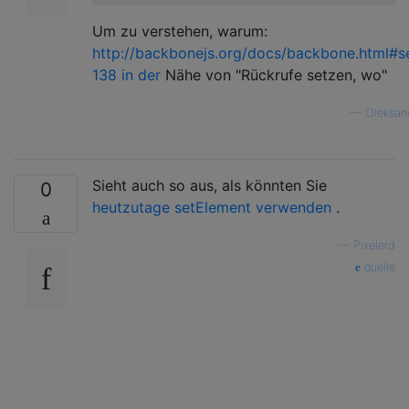
Um zu verstehen, warum:
http://backbonejs.org/docs/backbone.html#s
138 in der
Nähe von "Rückrufe setzen, wo"
—
Oleksan
Sieht auch so aus, als könnten Sie
0
heutzutage setElement verwenden
.
—
Pixelerd
quelle