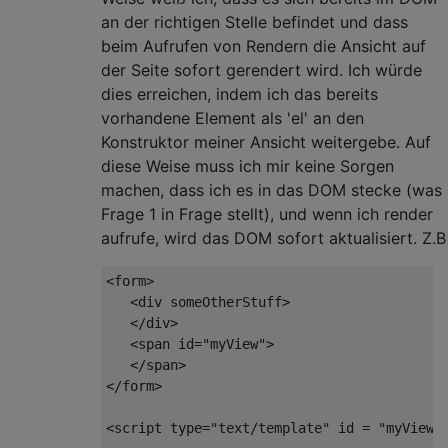
an der richtigen Stelle befindet und dass
beim Aufrufen von Rendern die Ansicht auf
der Seite sofort gerendert wird. Ich würde
dies erreichen, indem ich das bereits
vorhandene Element als 'el' an den
Konstruktor meiner Ansicht weitergebe. Auf
diese Weise muss ich mir keine Sorgen
machen, dass ich es in das DOM stecke (was
Frage 1 in Frage stellt), und wenn ich render
aufrufe, wird das DOM sofort aktualisiert. Z.B
<form>

<
div
someOtherStuff
>
</
div
>
<
span
id
=
"myView"
>
</
span
>
</form>

<
script
type
=
"text/template"
id
 = 
"myViewC