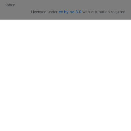
haben.
Licensed under
cc by-sa 3.0
with attribution required.