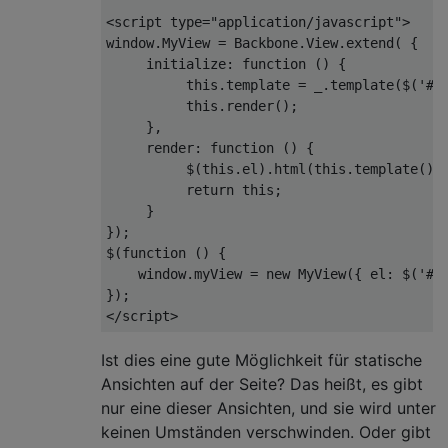
<
script
type
=
"application/javascript"
>
window
.MyView = Backbone.View.extend( {
initialize
: 
function
 (
) 
{
this
.template = _.template($(
'#m
this
.render(); 
     },
render
: 
function
 (
) 
{
          $(
this
.el).html(
this
.template())
return
this
;
     }
});
$(
function
 (
) 
{
window
.myView = 
new
 MyView({ 
el
: $(
'#m
});
</
script
>
Ist dies eine gute Möglichkeit für statische
Ansichten auf der Seite? Das heißt, es gibt
nur eine dieser Ansichten, und sie wird unter
keinen Umständen verschwinden. Oder gibt