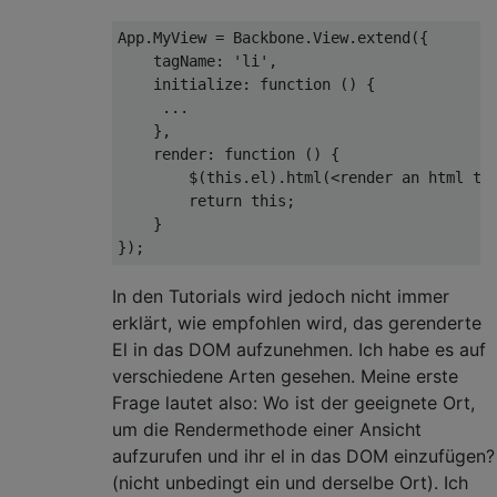
App.MyView = Backbone.View.extend({

tagName
: 
'li'
,

initialize
: 
function
 (
) 
{

     ...

    },

render
: 
function
 (
) 
{ 

        $(
this
.el).html(
<
render
an
html
te
        return this;
    }
}); 
In den Tutorials wird jedoch nicht immer
erklärt, wie empfohlen wird, das gerenderte
El in das DOM aufzunehmen. Ich habe es auf
verschiedene Arten gesehen. Meine erste
Frage lautet also: Wo ist der geeignete Ort,
um die Rendermethode einer Ansicht
aufzurufen und ihr el in das DOM einzufügen?
(nicht unbedingt ein und derselbe Ort). Ich