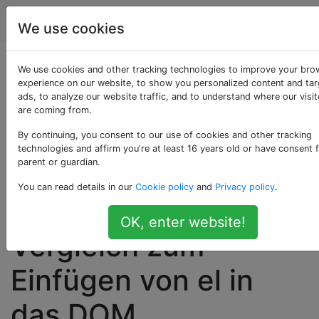
Programmierung
Tags
Account
We use cookies
Anhängen von
We use cookies and other tracking technologies to improve your bro
experience on our website, to show you personalized content and ta
ads, to analyze our website traffic, and to understand where our visit
Ansichten von
are coming from.
backbone.js an
By continuing, you consent to our use of cookies and other tracking
technologies and affirm you're at least 16 years old or have consent 
parent or guardian.
vorhandene
You can read details in our
Cookie policy
and
Privacy policy
.
Elemente im
OK, enter website!
Vergleich zum
Einfügen von el in
das DOM