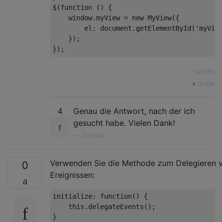
$(
function
 (
) 
{

window
.myView = 
new
 MyView({

el
: 
document
.getElementById(
'myVie
    });

—
andho
quelle
4
Genau die Antwort, nach der ich
gesucht habe. Vielen Dank!
—
Zachwill
Verwenden Sie die Methode zum Delegieren 
0
Ereignissen:
initialize: 
function
(
) 
{

this
.delegateEvents();
