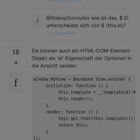
—
Aleksy Goroszko
@AleksyGoroszko wie ist das. $ El
unterscheidet sich von $ (this.el)?
—
jcreamer898
Sie können auch ein HTML-DOM-Element-
18
Objekt als 'el'-Eigenschaft der Optionen in
die Ansicht senden.
window
.MyView = Backbone.View.extend( {

initialize
: 
function
 (
) 
{

this
.template = _.template($(
'#m
this
.render(); 

     },

render
: 
function
 (
) 
{

this
.$el.html(
this
.template()); 
return
this
;

     }

});
