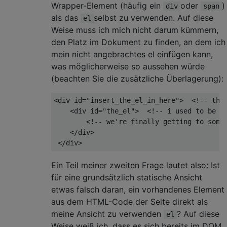
Wrapper-Element (häufig ein
oder
)
div
span
als das
selbst zu verwenden. Auf diese
el
Weise muss ich mich nicht darum kümmern,
den Platz im Dokument zu finden, an dem ich
mein nicht angebrachtes el einfügen kann,
was möglicherweise so aussehen würde
(beachten Sie die zusätzliche Überlagerung):
<div id=
"insert_the_el_in_here"
>  <!-- 
thi
    <div id="the_el">  <!-- i used to be a
        <!-- we'
re 
finally
 getting to some
    </div>

Ein Teil meiner zweiten Frage lautet also: Ist
für eine grundsätzlich statische Ansicht
etwas falsch daran, ein vorhandenes Element
aus dem HTML-Code der Seite direkt als
meine Ansicht zu verwenden
? Auf diese
el
Weise weiß ich, dass es sich bereits im DOM