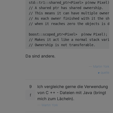
std
::
tr1::
shared_ptr
<Pixel> 
p
(
new
 Pixel)
;
// A shared ptr has shared ownership.
// This means it can have multiple owners
// As each owner finished with it the sha
// when it reaches zero the objects is de
boost::scoped_ptr<Pixel>  
p
(
new
 Pixel)
;

// Makes it act like a normal stack varia
// Ownership is not transferable.
Da sind andere.
—
Martin York
quelle
9
Ich vergleiche gerne die Verwendung
von C ++ - Dateien mit Java (bringt
mich zum Lächeln).
—
Martin York