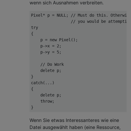
wenn sich Ausnahmen verbreiten.
Pixel* p = 
NULL
; 
// Must do this. Otherwis
// you would be attemptin
try
{

    p = 
new
 Pixel(); 

    p->x = 
2
;

    p->y = 
5
;

// Do Work
delete
 p;

catch
(...)

{

delete
 p;

throw
;

Wenn Sie etwas Interessanteres wie eine
Datei ausgewählt haben (eine Ressource,