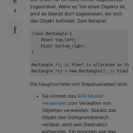
6
zugeordnet. Wenn es Teil eines Objekts ist,
wird es überall dort zugewiesen, wo sich
das Objekt befindet. Zum Beispiel:
class
Rectangle
 {
    Pixel top_left;

    Pixel bottom_right;

}

Rectangle r1; 
// Pixel is allocated on the
Rectangle *r2 = 
new
 Rectangle(); 
// Pixel 
Die Hauptvorteile von Stapelvariablen sind:
Sie können das
RAII-Muster
verwenden
zum Verwalten von
Objekten verwenden. Sobald das
Objekt den Gültigkeitsbereich
verlässt, wird sein Destruktor
aufgerufen. Ein bisschen wie das