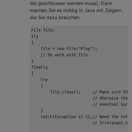
die geschlossen werden muss). Dann
machen Sie es richtig in Java mit Zeigern,
die Sie dazu brauchen.
try
{

    file = 
new
 File(
"Plop"
);

// Do work with file.
}

finally

{

try
    {

        file.close();     
// Make sure the
// Oherwise the 
// eventual Garb
    }

catch
(Exception e) {};
// Need the extr
// Irrelevant ex