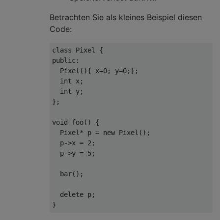
Betrachten Sie als kleines Beispiel diesen
Code:
class
Pixel
 {
public
:

  Pixel(){ x=
0
; y=
0
;};

int
 x;

int
 y;

};

void
foo
()
{

  Pixel* p = 
new
 Pixel();

  p->x = 
2
;

  p->y = 
5
;

  bar();

delete
 p;
