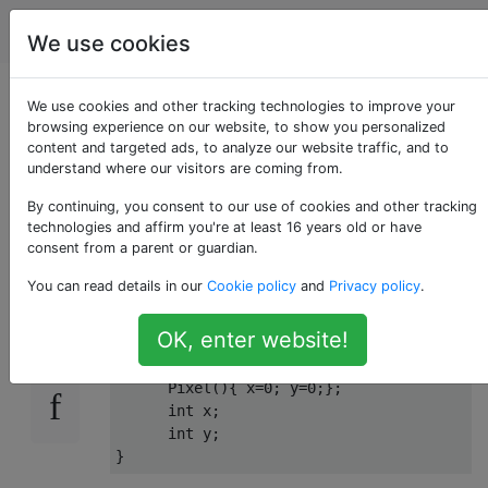
Programmierung
Tags
Account
We use cookies
Warum nicht Zeiger
We use cookies and other tracking technologies to improve your
browsing experience on our website, to show you personalized
content and targeted ads, to analyze our website traffic, and to
für alles in C ++
understand where our visitors are coming from.
verwenden?
By continuing, you consent to our use of cookies and other tracking
technologies and affirm you're at least 16 years old or have
consent from a parent or guardian.
You can read details in our
Cookie policy
and
Privacy policy
.
Angenommen, ich definiere eine Klasse:
75
OK, enter website!
class
Pixel
 {
public
:

      Pixel(){ x=
0
; y=
0
;};

int
 x;

int
 y;
