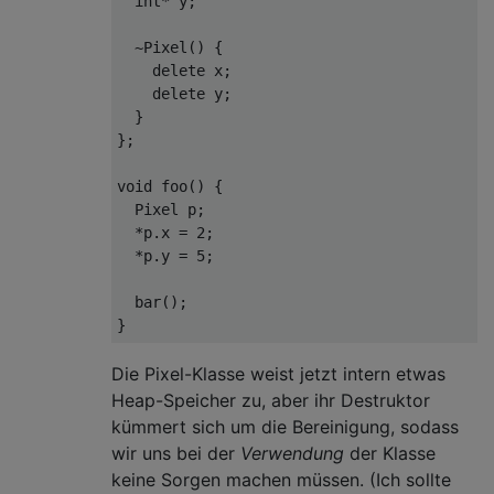
int
* y;

  ~Pixel() {

delete
 x;

delete
 y;

  }

};

void
foo
()
{

  Pixel p;

  *p.x = 
2
;

  *p.y = 
5
;

  bar();

Die Pixel-Klasse weist jetzt intern etwas
Heap-Speicher zu, aber ihr Destruktor
kümmert sich um die Bereinigung, sodass
wir uns bei der
Verwendung
der Klasse
keine Sorgen machen müssen. (Ich sollte