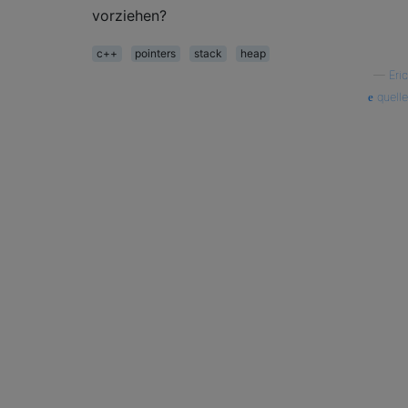
vorziehen?
c++
pointers
stack
heap
—
Eric
quelle