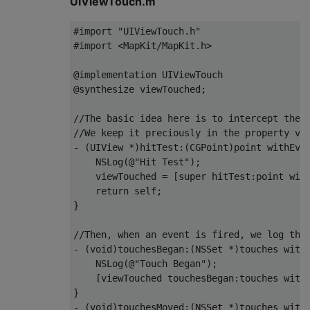
UIViewTouch.m
#import "UIViewTouch.h"
#import <MapKit/MapKit.h>
@implementation
UIViewTouch
@synthesize
 viewTouched
;
//The basic idea here is to intercept the 
//We keep it preciously in the property vi
-
(
UIView
*)
hitTest
:(
CGPoint
)
point withEve
NSLog
(@
"Hit Test"
);
    viewTouched 
=
[
super hitTest
:
point wit
return
 self
;
}
//Then, when an event is fired, we log thi
-
(
void
)
touchesBegan
:(
NSSet
*)
touches with
NSLog
(@
"Touch Began"
);
[
viewTouched touchesBegan
:
touches with
}
-
(
void
)
touchesMoved
:(
NSSet
*)
touches with