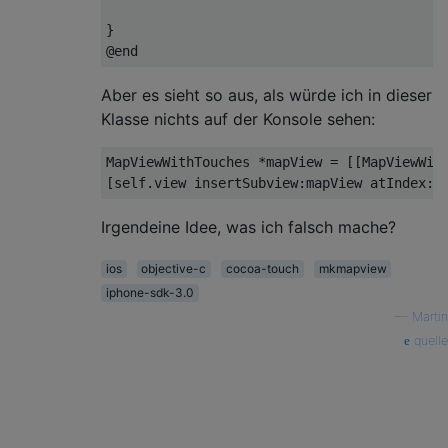
}
@end
Aber es sieht so aus, als würde ich in dieser
Klasse nichts auf der Konsole sehen:
MapViewWithTouches
*
mapView 
=
[[
MapViewWit
[
self
.
view insertSubview
:
mapView atIndex
:
0
Irgendeine Idee, was ich falsch mache?
ios
objective-c
cocoa-touch
mkmapview
iphone-sdk-3.0
—
Martin
quelle