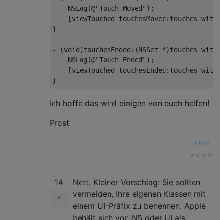
NSLog
(@
"Touch Moved"
);
[
viewTouched touchesMoved
:
touches with
}
-
(
void
)
touchesEnded
:(
NSSet
*)
touches with
NSLog
(@
"Touch Ended"
);
[
viewTouched touchesEnded
:
touches with
}
-
(
void
)
touchesCancelled
:(
NSSet
*)
touches 
Ich hoffe das wird einigen von euch helfen!
NSLog
(@
"Touch Cancelled"
);
Prost
}
@end
—
Martin
quelle
14
Nett. Kleiner Vorschlag: Sie sollten
vermeiden, Ihre eigenen Klassen mit
einem UI-Präfix zu benennen. Apple
behält sich vor, NS oder UI als