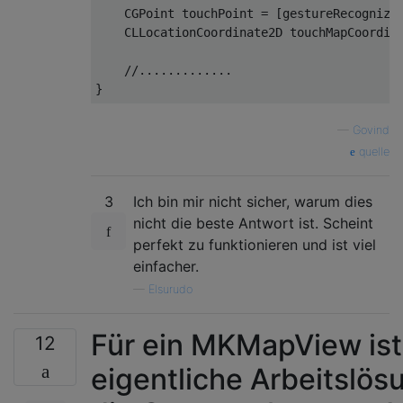
CGPoint
 touchPoint 
=
[
gestureRecognize
CLLocationCoordinate2D
 touchMapCoordin
//.............
}
—
Govind
quelle
3
Ich bin mir nicht sicher, warum dies
nicht die beste Antwort ist. Scheint
perfekt zu funktionieren und ist viel
einfacher.
—
Elsurudo
Für ein MKMapView ist
12
eigentliche Arbeitslös