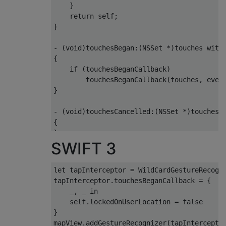
}
return
 self
;
}
-
(
void
)
touchesBegan
:(
NSSet
*)
touches with
{
if
(
touchesBeganCallback
)
        touchesBeganCallback
(
touches
,
 even
}
-
(
void
)
touchesCancelled
:(
NSSet
*)
touches 
{
}
SWIFT 3
-
(
void
)
touchesEnded
:(
NSSet
*)
touches with
{
let tapInterceptor 
=
WildCardGestureRecogn
}
tapInterceptor
.
touchesBeganCallback 
=
{
    _
,
 _ in

-
(
void
)
touchesMoved
:(
NSSet
*)
touches with
    self
.
lockedOnUserLocation 
=
false
{
}
}
mapView
.
addGestureRecognizer
(
tapIntercepto