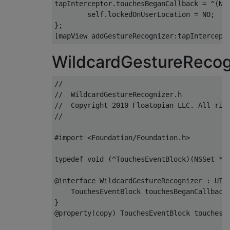
tapInterceptor
.
touchesBeganCallback 
=
^(
NS
        self
.
lockedOnUserLocation 
=
 NO
;
};
[
mapView addGestureRecognizer
:
tapIntercept
WildcardGestureRecog
//
//  WildcardGestureRecognizer.h
//  Copyright 2010 Floatopian LLC. All rig
//
#import <Foundation/Foundation.h>
typedef
void
(^
TouchesEventBlock
)(
NSSet
*
 
@interface
WildcardGestureRecognizer
:
UIG
TouchesEventBlock
 touchesBeganCallback
}
@property
(
copy
)
TouchesEventBlock
 touchesB