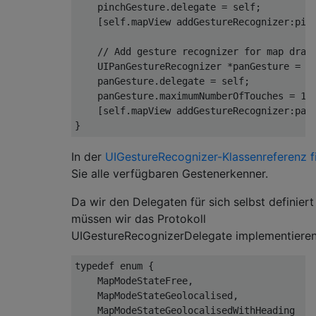
    pinchGesture
.
delegate
=
 self
;
[
self
.
mapView addGestureRecognizer
:
pin
// Add gesture recognizer for map drag
UIPanGestureRecognizer
*
panGesture 
=
[
    panGesture
.
delegate
=
 self
;
    panGesture
.
maximumNumberOfTouches 
=
1
;
[
self
.
mapView addGestureRecognizer
:
pan
}
In der
UIGestureRecognizer-Klassenreferenz f
Sie alle verfügbaren Gestenerkenner.
Da wir den Delegaten für sich selbst definiert
müssen wir das Protokoll
UIGestureRecognizerDelegate implementieren
typedef
enum
{
MapModeStateFree
,
/
MapModeStateGeolocalised
,
/
MapModeStateGeolocalisedWithHeading
/