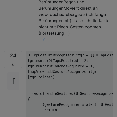
BerührungenBegan und
BerührungenMoviert direkt an
viewTouched übergebe (ich fange
Berührungen ab), kann ich die Karte
nicht mit Pinch-Gesten zoomen.
(Fortsetzung ...)
—
Olie
24
UITapGestureRecognizer
*
tgr 
=
[[
UITapGestu
tgr
.
numberOfTapsRequired 
=
2
;
tgr
.
numberOfTouchesRequired 
=
1
;
[
mapView addGestureRecognizer
:
tgr
];
[
tgr release
];
-
(
void
)
handleGesture
:(
UIGestureRecognizer
{
if
(
gestureRecognizer
.
state 
!=
UIGestu
return
;