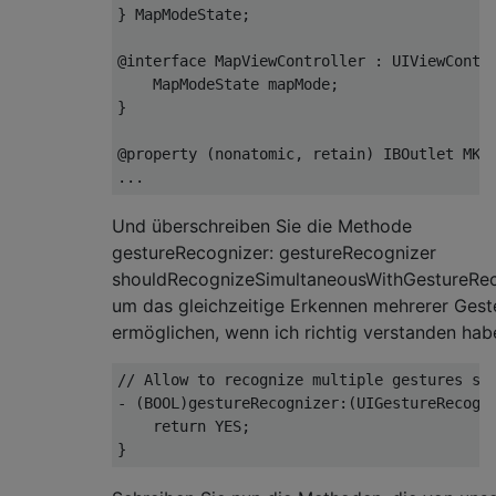
}
MapModeState
;
@interface
MapViewController
:
UIViewContr
MapModeState
 mapMode
;
}
@property
(
nonatomic
,
 retain
)
IBOutlet
MKM
...
Und überschreiben Sie die Methode
gestureRecognizer: gestureRecognizer
shouldRecognizeSimultaneousWithGestureRec
um das gleichzeitige Erkennen mehrerer Gest
ermöglichen, wenn ich richtig verstanden hab
// Allow to recognize multiple gestures si
-
(
BOOL
)
gestureRecognizer
:(
UIGestureRecogn
return
 YES
;
}