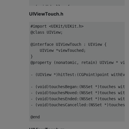
-
(
void
)
dealloc 
{
[
window release
];
UIViewTouch.h
[
super dealloc
];
}
#import <UIKit/UIKit.h>
@class
UIView
;
@end
@interface
UIViewTouch
:
UIView
{
UIView
*
viewTouched
;
}
@property
(
nonatomic
,
 retain
)
UIView
*
 vie
-
(
UIView
*)
hitTest
:(
CGPoint
)
point withEve
-
(
void
)
touchesBegan
:(
NSSet
*)
touches with
-
(
void
)
touchesMoved
:(
NSSet
*)
touches with
-
(
void
)
touchesEnded
:(
NSSet
*)
touches with
-
(
void
)
touchesCancelled
:(
NSSet
*)
touches 
@end