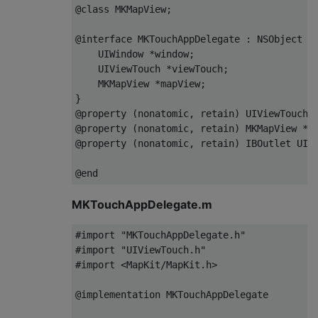
@class
MKMapView
;
@interface
MKTouchAppDelegate
:
NSObject
<
UIWindow
*
window
;
UIViewTouch
*
viewTouch
;
MKMapView
*
mapView
;
}
@property
(
nonatomic
,
 retain
)
UIViewTouch
@property
(
nonatomic
,
 retain
)
MKMapView
*
m
@property
(
nonatomic
,
 retain
)
IBOutlet
UIW
@end
MKTouchAppDelegate.m
#import "MKTouchAppDelegate.h"
#import "UIViewTouch.h"
#import <MapKit/MapKit.h>
@implementation
MKTouchAppDelegate