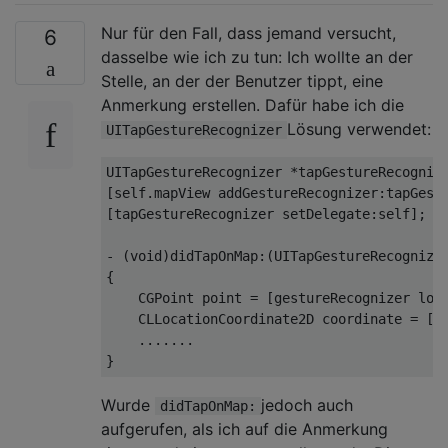
Nur für den Fall, dass jemand versucht,
6
dasselbe wie ich zu tun: Ich wollte an der
Stelle, an der der Benutzer tippt, eine
Anmerkung erstellen. Dafür habe ich die
Lösung verwendet:
UITapGestureRecognizer
UITapGestureRecognizer
*
tapGestureRecogniz
[
self
.
mapView addGestureRecognizer
:
tapGest
[
tapGestureRecognizer setDelegate
:
self
];
-
(
void
)
didTapOnMap
:(
UITapGestureRecognize
{
CGPoint
 point 
=
[
gestureRecognizer loc
CLLocationCoordinate2D
 coordinate 
=
[
s
.......
}
Wurde
jedoch auch
didTapOnMap:
aufgerufen, als ich auf die Anmerkung