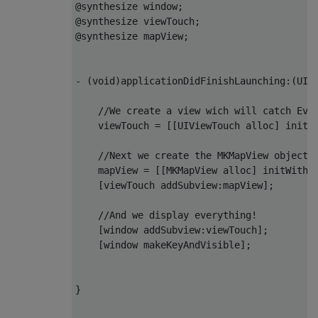
@synthesize
 window
;
@synthesize
 viewTouch
;
@synthesize
 mapView
;
-
(
void
)
applicationDidFinishLaunching
:(
UIA
//We create a view wich will catch Eve
    viewTouch 
=
[[
UIViewTouch
 alloc
]
 initW
//Next we create the MKMapView object,
    mapView 
=
[[
MKMapView
 alloc
]
 initWithF
[
viewTouch addSubview
:
mapView
];
//And we display everything!
[
window addSubview
:
viewTouch
];
[
window makeKeyAndVisible
];
}