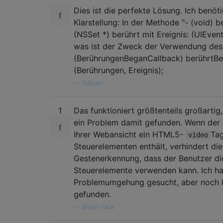
Dies ist die perfekte Lösung. Ich benöt
Klarstellung: In der Methode "- (void) 
(NSSet *) berührt mit Ereignis: (UIEvent 
was ist der Zweck der Verwendung des 
(BerührungenBeganCallback) berührtB
(Berührungen, Ereignis);
—
Satyam
1
Das funktioniert größtenteils großartig
ein Problem damit gefunden. Wenn de
Ihrer Webansicht ein HTML5-
Tag
video
Steuerelementen enthält, verhindert die
Gestenerkennung, dass der Benutzer di
Steuerelemente verwenden kann. Ich ha
Problemumgehung gesucht, aber noch 
gefunden.
—
Bryan Irace