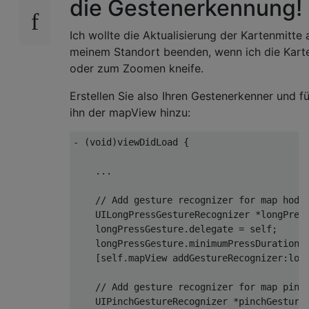
die Gestenerkennung!
Ich wollte die Aktualisierung der Kartenmitte 
meinem Standort beenden, wenn ich die Kart
oder zum Zoomen kneife.
Erstellen Sie also Ihren Gestenerkenner und f
ihn der mapView hinzu:
-
(
void
)
viewDidLoad 
{
...
// Add gesture recognizer for map hodi
UILongPressGestureRecognizer
*
longPres
    longPressGesture
.
delegate
=
 self
;
    longPressGesture
.
minimumPressDuration 
[
self
.
mapView addGestureRecognizer
:
lon
// Add gesture recognizer for map pinc
UIPinchGestureRecognizer
*
pinchGesture