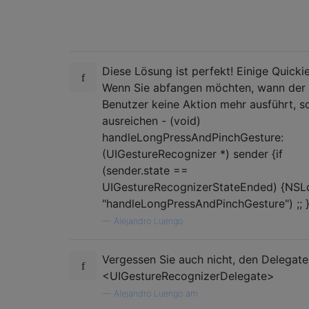
Diese Lösung ist perfekt! Einige Quickie
Wenn Sie abfangen möchten, wann der
Benutzer keine Aktion mehr ausführt, so
ausreichen - (void)
handleLongPressAndPinchGesture:
(UIGestureRecognizer *) sender {if
(sender.state ==
UIGestureRecognizerStateEnded) {NSL
"handleLongPressAndPinchGesture") ;; }
—
Alejandro Luengo
Vergessen Sie auch nicht, den Delegat
<UIGestureRecognizerDelegate>
—
Alejandro Luengo am