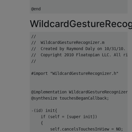
@end
WildcardGestureRecog
//
//  WildcardGestureRecognizer.m
//  Created by Raymond Daly on 10/31/10.
//  Copyright 2010 Floatopian LLC. All rig
//
#import "WildcardGestureRecognizer.h"
@implementation
WildcardGestureRecognizer
@synthesize
 touchesBeganCallback
;
-(
id
)
 init
{
if
(
self 
=
[
super init
])
{
        self
.
cancelsTouchesInView 
=
 NO
;