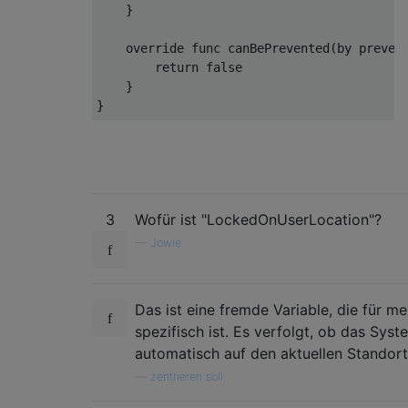
}
    override func canBePrevented
(
by preven
return
false
}
}
3
Wofür ist "LockedOnUserLocation"?
—
Jowie
Das ist eine fremde Variable, die für 
spezifisch ist. Es verfolgt, ob das Syst
automatisch auf den aktuellen Standort
—
zentrieren soll