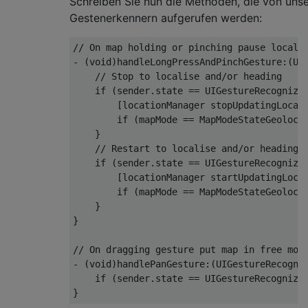
Schreiben Sie nun die Methoden, die von uns
Gestenerkennern aufgerufen werden:
// On map holding or pinching pause locali
-
(
void
)
handleLongPressAndPinchGesture
:(
UI
// Stop to localise and/or heading
if
(
sender
.
state 
==
UIGestureRecognize
[
locationManager stopUpdatingLocat
if
(
mapMode 
==
MapModeStateGeoloca
}
// Restart to localise and/or heading
if
(
sender
.
state 
==
UIGestureRecognize
[
locationManager startUpdatingLoca
if
(
mapMode 
==
MapModeStateGeoloca
}
}
// On dragging gesture put map in free mod
-
(
void
)
handlePanGesture
:(
UIGestureRecogni
if
(
sender
.
state 
==
UIGestureRecognize
}