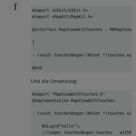
#import <UIKit/UIKit.h>
#import <MapKit/MapKit.h>
@interface
MapViewWithTouches
:
MKMapView
}
-
(
void
)
 touchesBegan
:(
NSSet
*)
touches wit
@end
Und die Umsetzung:
#import "MapViewWithTouches.h"
@implementation
MapViewWithTouches
-
(
void
)
 touchesBegan
:(
NSSet
*)
touches wit
NSLog
(@
"hello"
);
//[super touchesBegan:touches   withEv