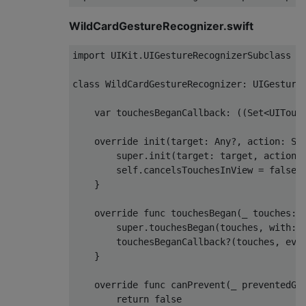
-
(
void
)
WildCardGestureRecognizer.swift
{
}
import
UIKit
.
UIGestureRecognizerSubclass
-
(
void
)
ignoreTouch
:(
UITouch
*)
touch forEv
class
WildCardGestureRecognizer
:
UIGesture
{
}
    var touchesBeganCallback
:
((
Set
<
UITouc
-
(
BOOL
)
canBePreventedByGestureRecognizer
:
    override init
(
target
:
Any
?,
 action
:
Se
{
        super
.
init
(
target
:
 target
,
 action
:
return
 NO
;
        self
.
cancelsTouchesInView 
=
false
}
}
-
(
BOOL
)
canPreventGestureRecognizer
:(
UIGes
    override func touchesBegan
(
_ touches
:
{
        super
.
touchesBegan
(
touches
,
 with
:
 
return
 NO
;
        touchesBeganCallback
?(
touches
,
 eve
}
}
@end
    override func canPrevent
(
_ preventedGe
return
false