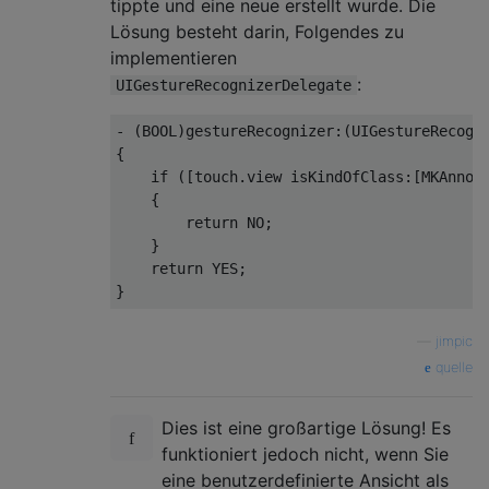
tippte und eine neue erstellt wurde. Die
Lösung besteht darin, Folgendes zu
implementieren
:
UIGestureRecognizerDelegate
-
(
BOOL
)
gestureRecognizer
:(
UIGestureRecogn
{
if
([
touch
.
view isKindOfClass
:[
MKAnnot
{
return
 NO
;
}
return
 YES
;
}
—
jimpic
quelle
Dies ist eine großartige Lösung! Es
funktioniert jedoch nicht, wenn Sie
eine benutzerdefinierte Ansicht als