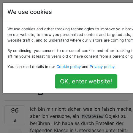
Programmierung
Tags
Account
We use cookies
Wie kann ich
We use cookies and other tracking technologies to improve your bro
on our website, to show you personalized content and targeted ads, 
website traffic, and to understand where our visitors are coming from
Berührungsereignisse
By continuing, you consent to our use of cookies and other tracking 
an MKMapView- oder
affirm you're at least 16 years old or have consent from a parent or g
You can read details in our
Cookie policy
and
Privacy policy
.
UIWebView-Objekten
OK, enter website!
abfangen?
Ich bin mir nicht sicher, was ich falsch mache,
96
aber ich versuche, ein
Objekt zu
MKMapView
berühren . Ich habe es durch Erstellen der
folgenden Klasse in Unterklassen unterteilt: