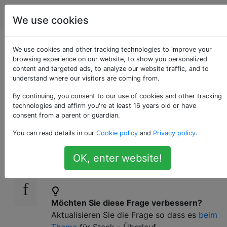
Programmierung
Tags
Account
We use cookies
GPL / LGPL und
We use cookies and other tracking technologies to improve your
browsing experience on our website, to show you personalized
content and targeted ads, to analyze our website traffic, and to
Static Linking
understand where our visitors are coming from.
[geschlossen]
By continuing, you consent to our use of cookies and other tracking
technologies and affirm you're at least 16 years old or have
consent from a parent or guardian.
You can read details in our
Cookie policy
and
Privacy policy
.
Geschlossen.
Diese Frage entspricht nicht
74
den
Richtlinien für Stapelüberlauf
. Derzeit
OK, enter website!
werden keine Antworten akzeptiert.
Möchten Sie diese Frage verbessern?
Aktualisieren Sie die Frage so dass es
beim
Thema
für Stack - Überlauf.