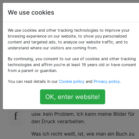
Fotografie
Tags
Account
We use cookies
Wie kann ich ein
We use cookies and other tracking technologies to improve your
browsing experience on our website, to show you personalized
content and targeted ads, to analyze our website traffic, and to
Fotobuch selbst
understand where our visitors are coming from.
veröffentlichen?
By continuing, you consent to our use of cookies and other tracking
technologies and affirm you're at least 16 years old or have consent
from a parent or guardian.
You can read details in our
Cookie policy
and
Privacy policy
.
Ich habe Tausende von Fotos für ein Buch
16
gemacht, das ich veröffentlichen möchte. Ich
OK, enter website!
bin Grafikdesigner, daher ist das Erstellen des
Layouts von Büchern, Seiten, Deckblättern
usw. kein Problem. Ich kann meine Bilder für
den Druck verarbeiten.
Was ich nicht weiß, ist, wie man ein Buch zu