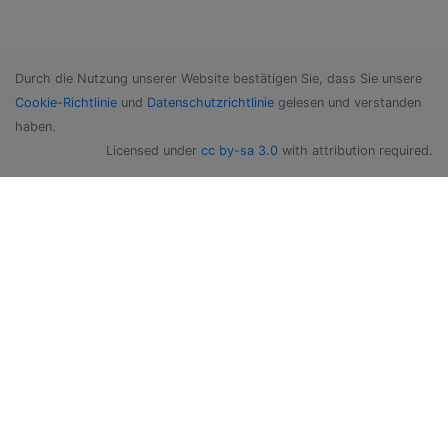
Durch die Nutzung unserer Website bestätigen Sie, dass Sie unsere
Cookie-Richtlinie
und
Datenschutzrichtlinie
gelesen und verstanden
haben.
Licensed under
cc by-sa 3.0
with attribution required.