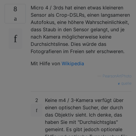
    SLR Magic Nokton 12 mm 1: 1,6

Micro 4 / 3rds hat einen etwas kleineren
    Cosina Voigtländer Nokton 17,5 mm 1: 0,
8
    Cosina Voigtländer Nokton 25mm f / 0,95
Sensor als Crop-DSLRs, einen langsameren
    Cosina Voigtländer Nokton 42,5 mm 1: 0,
Autofokus, eine höhere Wahrscheinlichkeit,
    MS-Optical Sonnetar 25 mm 1: 1,1

dass Staub in den Sensor gelangt, und je
    ShenyangZhongyi 35 mm 1: 0,95

nach Kamera möglicherweise keine
    Jackar 35 mm 1: 1,8

Durchsichtslinse. Dies würde das
    Zeiss Compact Prime CP.2 135 mm / T2.1

Fotografieren im Freien sehr erschweren.
    Tokina 300 mm 1: 6,3-Spiegelobjektiv (0
Mit Hilfe von
Wikipedia
bald fällig:

    Schneider Kreuznach Super-Angulon 14mm 
—
PearsonArtPhoto
    Schneider Kreuznach Xenon 30mm f / 1.4 
quelle
    Schneider Kreuznach Makro-Symmar 60mm f
Vorsatzlinsen:

2
Keine m4 / 3-Kamera verfügt über
    Olympus MCON-P01 Makrokonverter - für M
einen optischen Sucher, der durch
    Olympus WCON-P01 Weitwinkelkonverter - 
das Objektiv sieht. Ich denke, das
    Olympus FCON-P01 Fischaugen-Konverter -
haben Sie mit "Durchsichtsglas"
    Panasonic DMW-GWC1 Weitwinkel-Konverter
    Panasonic DMW-GTC1-Telekonvertierungsob
gemeint. Es gibt jedoch optionale
    Panasonic DMW-GMC1 Makro-Konverterobjek