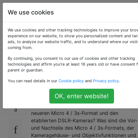
Fotografie
Tags
Account
We use cookies
Wie lassen sich Micro
We use cookies and other tracking technologies to improve your bro
experience on our website, to show you personalized content and ta
ads, to analyze our website traffic, and to understand where our visit
4 / 3s-Kameras mit
coming from.
DSLR-Kameras
By continuing, you consent to our use of cookies and other tracking
technologies and affirm you're at least 16 years old or have consent 
parent or guardian.
vergleichen?
You can read details in our
Cookie policy
and
Privacy policy
.
OK, enter website!
Was sind die größten (und vielleicht
32
subtileren) Unterschiede zwischen dem
neueren Micro 4 / 3s-Format und den
etablierten DSLR-Kameras? Was sind die Vor-
und Nachteile des Micro 4 / 3s-Formats, der
Kameragehäuse- und Objektivfunktionen und