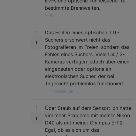
EVFs und optische Tunnelsucher für
    Panasonic DMW-GFC1 Fisheye Conversion L
bestimmte Brennweiten.
—
Itai
Tilt-Shift-Objektive und Adapter:

    BIG 15 mm 1: 4,5-Verschiebungsobjektiv 
    GoShotCamera 50 mm 1: 2,0-Tilt-Shift-Ob
1
Das Fehlen eines optischen TTL-
    Fotodiox-Verschiebeadapter - Canon FD, 
Suchers erschwert nicht das
    Adriano Lolli Neigungsadapter - die mei
Fotografieren im Freien, sondern das
    Flammpunkt-Neigungsadapter - Nikon-Obje
Fehlen eines Suchers. Viele U4 / 3-
Kameras verfügen jedoch über einen
eingebauten oder optionalen
elektronischen Sucher, der bei
Tageslicht problemlos funktioniert.
—
Thomasrutter
1
Über Staub auf dem Sensor: Ich hatte
viel mehr Probleme mit meiner Nikon
D40 als mit meiner Olympus E-P2.
Egal, ob es sich um das