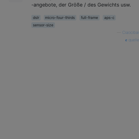
-angebote, der Größe / des Gewichts usw.
dslr
micro-four-thirds
full-frame
aps-c
sensor-size
—
Ciaocibai
quelle