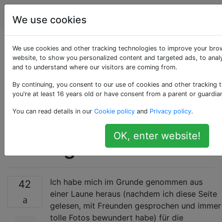
Fotografie
Tags
Account
We use cookies
Gibt es neben den
We use cookies and other tracking technologies to improve your bro
website, to show you personalized content and targeted ads, to analy
and to understand where our visitors are coming from.
Kosten auch
By continuing, you consent to our use of cookies and other tracking 
Nachteile einer
you're at least 16 years old or have consent from a parent or guardia
You can read details in our
Cookie policy
and
Privacy policy
.
Profikamera für
OK, enter website!
Anfänger?
Ich habe mich im Grunde genommen aus
42
einer Laune heraus (nachdem ich diese Seite
gelesen, mit Freunden gesprochen und immer
tolle Fotos bewundert habe) für die