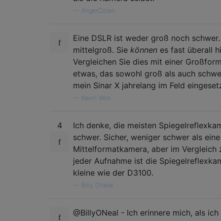
—
AngerClown
Eine DSLR ist weder groß noch schwer. E
mittelgroß. Sie
können
es fast überall 
Vergleichen Sie dies mit einer Großfor
etwas, das sowohl groß als auch schwer
mein Sinar X jahrelang im Feld eingesetz
—
Kevin Won
4
Ich denke, die meisten Spiegelreflexka
schwer. Sicher, weniger schwer als ein
Mittelformatkamera, aber im Vergleich
jeder Aufnahme ist die Spiegelreflexka
kleine wie der D3100.
—
Billy ONeal
@BillyONeal - Ich erinnere mich, als ic