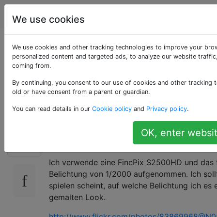
Fotografie
Tags
Account
We use cookies
Warum sehen meine
We use cookies and other tracking technologies to improve your bro
personalized content and targeted ads, to analyze our website traffic
coming from.
Fotos so aus, als
By continuing, you consent to our use of cookies and other tracking t
wären sie gemalt?
old or have consent from a parent or guardian.
You can read details in our
Cookie policy
and
Privacy policy
.
Ich bin kein Experte, aber alle Fotos, die ich
OK, enter websit
10
worden. Es sieht nicht nach normaler Unschär
Ich verwende eine FinePix S2500HD und das 
Belichtung von 1/2000 aufgenommen. Ich sollt
spielen scheint, auf welche Belichtung ich es e
gemalten Look.
http://www.flickr.com/photos/83869968@N05