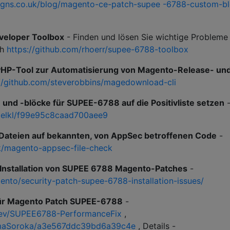
signs.co.uk/blog/magento-ce-patch-supee -6788-custom-b
eloper Toolbox
- Finden und lösen Sie wichtige Probleme
ch
https://github.com/rhoerr/supee-6788-toolbox
PHP-Tool zur Automatisierung von Magento-Release- un
://github.com/steverobbins/magedownload-cli
 und -blöcke für SUPEE-6788 auf die Positivliste setzen
voelkl/f99e95c8caad700aee9
Dateien auf bekannten, von AppSec betroffenen Code
-
k/magento-appsec-file-check
 Installation von SUPEE 6788 Magento-Patches
-
nto/security-patch-supee-6788-installation-issues/
ür Magento Patch SUPEE-6788
-
Dev/SUPEE6788-PerformanceFix
,
DimaSoroka/a3e567ddc39bd6a39c4e
, Details -