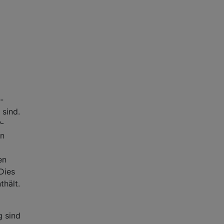
-
 sind.
P-
en
en
Dies
thält.
g sind