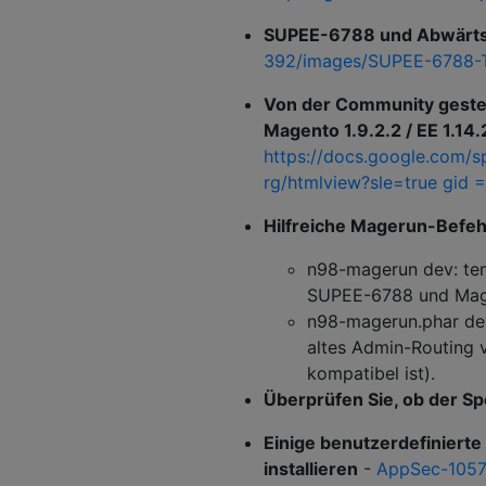
SUPEE-6788 und Abwärtsk
392/images/SUPEE-6788-T
Von der Community gesteu
Magento 1.9.2.2 / EE 1.14.
https://docs.google.com
rg/htmlview?sle=true gid =
Hilfreiche Magerun-Befe
n98-magerun dev: temp
SUPEE-6788 und Mage
n98-magerun.phar dev:
altes Admin-Routing 
kompatibel ist).
Überprüfen Sie, ob der Spe
Einige benutzerdefinierte
installieren
-
AppSec-1057 