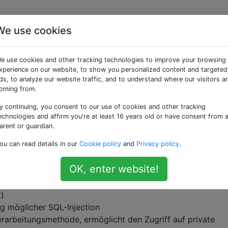
We use cookies
ie, welche Module vom
e use cookies and other tracking technologies to improve your browsing
h SUPEE-6788 betroffen
xperience on our website, to show you personalized content and targeted
ds, to analyze our website traffic, and to understand where our visitors a
oming from.
y continuing, you consent to our use of cookies and other tracking
echnologies and affirm you're at least 16 years old or have consent from 
arent or guardian.
to den Sicherheitspatch SUPEE-6788 veröffentlicht. Gemä
ou can read details in our
Cookie policy
and
Privacy policy
.
APPSECs, die repariert wurden, einige Überarbeitungen in
n:
OK, enter website!
g unter Umgehung der benutzerdefinierten Administrator-
t)
 möglicher SQL-Injection
arbeitungsmethode, ermöglicht den Zugriff auf private