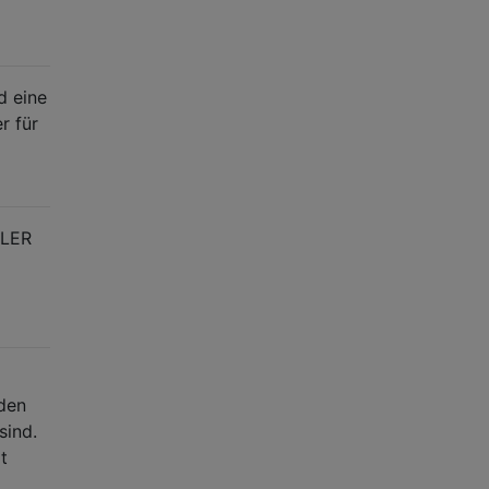
d eine
r für
LLER
 den
sind.
t