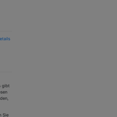
tails
 gibt
esen
rden,
n Sie