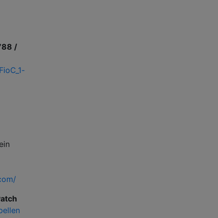
788 /
ioC_1-
ein
com/
Patch
bellen