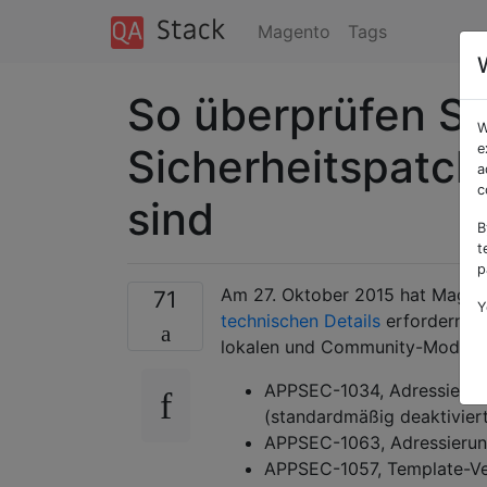
Magento
Tags
So überprüfen S
W
Sicherheitspatc
e
a
c
sind
B
t
p
Am 27. Oktober 2015 hat Magen
71
Y
technischen Details
erfordern 4 
lokalen und Community-Module
APPSEC-1034, Adressierun
(standardmäßig deaktivier
APPSEC-1063, Adressierung
APPSEC-1057, Template-Ver