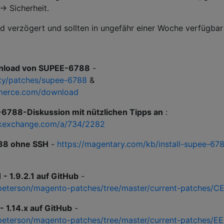
> Sicherheit.
d verzögert und sollten in ungefähr einer Woche verfügbar 
ownload von SUPEE-6788
-
ity/patches/supee-6788
&
merce.com/download
6788-Diskussion mit nützlichen Tipps an
:
ckexchange.com/a/734/2282
788 ohne SSH
-
https://magentary.com/kb/install-supee-67
- 1.9.2.1 auf GitHub
-
peterson/magento-patches/tree/master/current-patches/C
- 1.14.x auf GitHub
-
peterson/magento-patches/tree/master/current-patches/EE