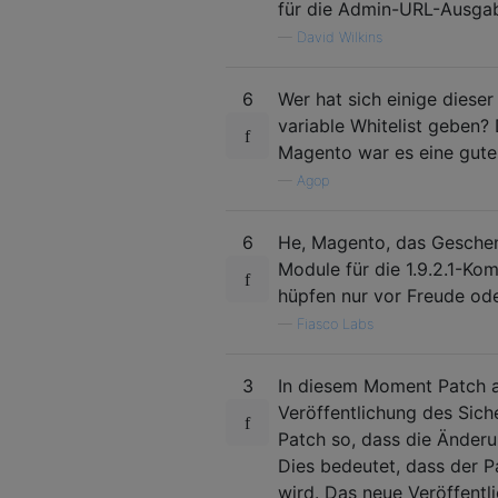
für die Admin-URL-Ausga
—
David Wilkins
6
Wer hat sich einige diese
variable Whitelist geben
Magento war es eine gute
—
Agop
6
He, Magento, das Geschen
Module für die 1.9.2.1-Ko
hüpfen nur vor Freude od
—
Fiasco Labs
3
In diesem Moment Patch a
Veröffentlichung des Sic
Patch so, dass die Änderu
Dies bedeutet, dass der Pa
wird. Das neue Veröffent