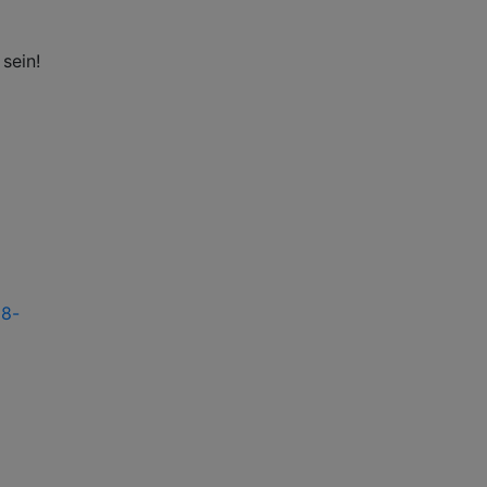
sein!
88-
E