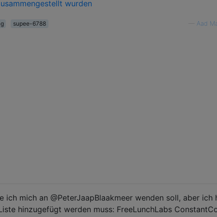
zusammengestellt wurden
ng
supee-6788
—
Aad Ma
ie ich mich an @PeterJaapBlaakmeer wenden soll, aber ich
r Liste hinzugefügt werden muss: FreeLunchLabs ConstantC