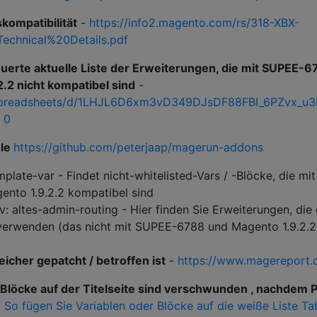
ompatibilität
-
https://info2.magento.com/rs/318-XBX-
echnical%20Details.pdf
erte aktuelle Liste der Erweiterungen, die mit SUPEE-6
2.2 nicht kompatibel sind
-
/spreadsheets/d/1LHJL6D6xm3vD349DJsDF88FBI_6PZvx_u3F
 0
hle
https://github.com/peterjaap/magerun-addons
late-var - Findet nicht-whitelisted-Vars / -Blöcke, die mit
nto 1.9.2.2 kompatibel sind
 altes-admin-routing - Hier finden Sie Erweiterungen, die 
verwenden (das nicht mit SUPEE-6788 und Magento 1.9.2.2
icher gepatcht / betroffen ist
-
https://www.magereport.
 Blöcke auf der Titelseite sind verschwunden , nachdem 
So fügen Sie Variablen oder Blöcke auf die weiße Liste Ta