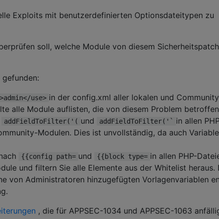
le Exploits mit benutzerdefinierten Optionsdateitypen zu
überprüfen soll, welche Module von diesem Sicherheitspatch
g gefunden:
in der config.xml aller lokalen und Community
>admin</use>
lte alle Module auflisten, die von diesem Problem betroffen
h
und
in allen PH
addFieldToFilter('(
addFieldToFilter('`
mmunity-Modulen. Dies ist unvollständig, da auch Variabl
 nach
und
in allen PHP-Datei
{{config path=
{{block type=
le und filtern Sie alle Elemente aus der Whitelist heraus. 
eine von Administratoren hinzugefügten Vorlagenvariablen en
g.
eiterungen
, die für APPSEC-1034 und APPSEC-1063 anfälli