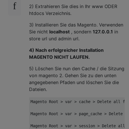
2) Extrahieren Sie dies in Ihr www ODER
htdocs Verzeichnis.
3) Installieren Sie das Magento. Verwenden
Sie nicht
localhost
, sondern
127.0.0.1
in
store url und admin url.
4) Nach erfolgreicher Installation
MAGENTO NICHT LAUFEN.
5) Löschen Sie nun den Cache / die Sitzung
von magento 2. Gehen Sie zu den unten
angegebenen Pfaden und löschen Sie die
Dateien.
Magento
Root
>
var
>
 cache 
>
Delete
 all fil
Magento
Root
>
var
>
 page_cache 
>
Delete
 al
Magento
Root
>
var
>
 session 
>
Delete
 all 