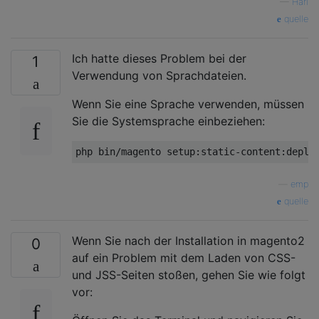
—
Hari
quelle
Ich hatte dieses Problem bei der
1
Verwendung von Sprachdateien.
Wenn Sie eine Sprache verwenden, müssen
Sie die Systemsprache einbeziehen:
php bin
/
magento setup
:
static
-
content
:
deplo
—
emp
quelle
Wenn Sie nach der Installation in magento2
0
auf ein Problem mit dem Laden von CSS-
und JSS-Seiten stoßen, gehen Sie wie folgt
vor: