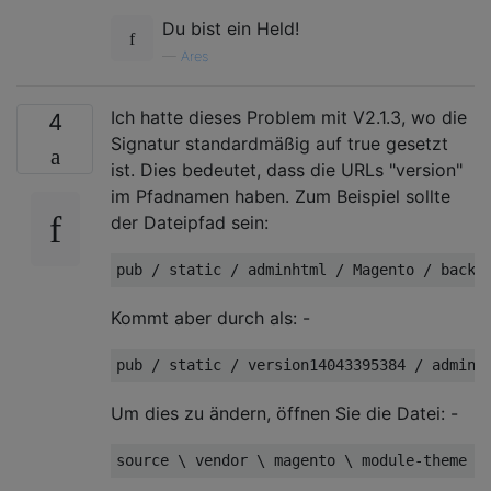
Du bist ein Held!
—
Ares
Ich hatte dieses Problem mit V2.1.3, wo die
4
Signatur standardmäßig auf true gesetzt
ist. Dies bedeutet, dass die URLs "version"
im Pfadnamen haben. Zum Beispiel sollte
der Dateipfad sein:
pub / static / adminhtml / Magento / backe
Kommt aber durch als: -
pub / static / version14043395384 / adminh
Um dies zu ändern, öffnen Sie die Datei: -
source \ vendor \ magento \ module-theme \