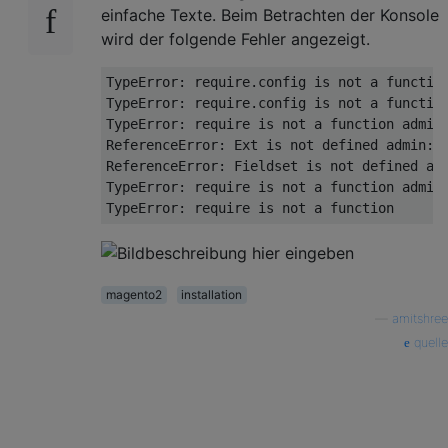
einfache Texte. Beim Betrachten der Konsole
wird der folgende Fehler angezeigt.
TypeError
:
require
.
config 
is
not
 a 
functio
TypeError
:
require
.
config 
is
not
 a 
functio
TypeError
:
require
is
not
 a 
function
 admin
ReferenceError
:
Ext
is
not
defined
 admin
:
6
ReferenceError
:
Fieldset
is
not
defined
 ad
TypeError
:
require
is
not
 a 
function
 admin
TypeError
:
require
is
not
 a 
function
magento2
installation
—
amitshree
quelle