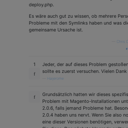
deploy.php.
Es wäre auch gut zu wissen, ob mehrere Per
Probleme mit den Symlinks haben und was di
gemeinsame Ursache ist.
—
Chris 
1
Jeder, der auf dieses Problem gestoßen 
sollte es zuerst versuchen. Vielen Dank 
—
Haijerome
Grundsätzlich hatten wir dieses spezifi
Problem mit Magento-Installationen unt
2.0.6, falls jemand Probleme hat. Beso
2.0.4 haben uns nervt. Wenn Sie also n
eine dieser Versionen benötigen, verw