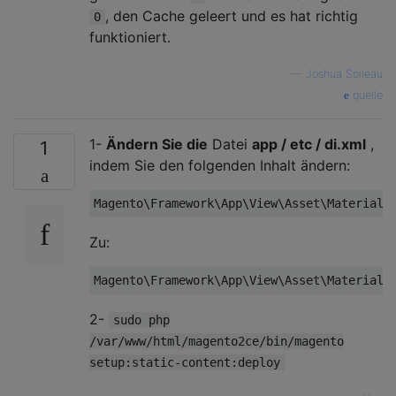
, den Cache geleert und es hat richtig
0
funktioniert.
—
Joshua Soileau
quelle
1-
Ändern Sie die
Datei
app / etc / di.xml
,
1
indem Sie den folgenden Inhalt ändern:
Magento
\Framework\App\View\Asset\Materiali
Zu:
Magento
\Framework\App\View\Asset\Materiali
2-
sudo php
/var/www/html/magento2ce/bin/magento
setup:static-content:deploy