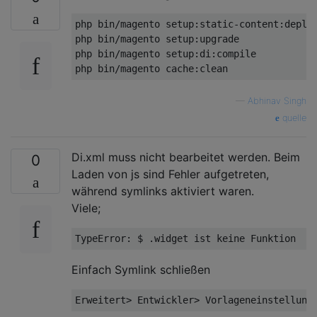
php bin
/
magento setup
:
static
-
content
:
deploy
php bin
/
magento setup
:
upgrade

php bin
/
magento setup
:
di
:
compile 

php bin
/
magento cache
:
clean
—
Abhinav Singh
quelle
Di.xml muss nicht bearbeitet werden. Beim
0
Laden von js sind Fehler aufgetreten,
während symlinks aktiviert waren.
Viele;
TypeError: $ .widget ist keine Funktion
Einfach Symlink schließen
Erweitert> Entwickler> Vorlageneinstellung