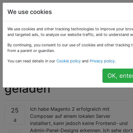
Magento
Tags
Account
We use cookies
CSS- und Javascript-
We use cookies and other tracking technologies to improve your bro
and targeted ads, to analyze our website traffic, and to understand w
Dateien werden nach
By continuing, you consent to our use of cookies and other tracking t
from a parent or guardian.
der Installation von
You can read details in our
Cookie policy
and
Privacy policy
.
Magento 2 nicht
OK, ente
geladen
Ich habe Magento 2 erfolgreich mit
25
Composer auf einem lokalen Server
installiert, kann jedoch keine Frontend- und
Admin-Panel-Designs erkennen. Ich sehe dort