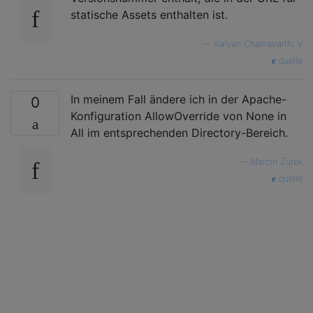
statische Assets enthalten ist.
—
Kalyan Chakravarthi V
quelle
In meinem Fall ändere ich in der Apache-
0
Konfiguration AllowOverride von None in
All im entsprechenden Directory-Bereich.
—
Marcin Żurek
quelle