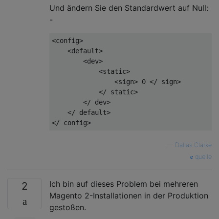
Und ändern Sie den Standardwert auf Null:
-
<config>

    <default>

        <dev>

            <static>

                <sign> 0 </ sign>

            </ static>

        </ dev>

    </ default>

</ config>
—
Dallas Clarke
quelle
Ich bin auf dieses Problem bei mehreren
2
Magento 2-Installationen in der Produktion
gestoßen.