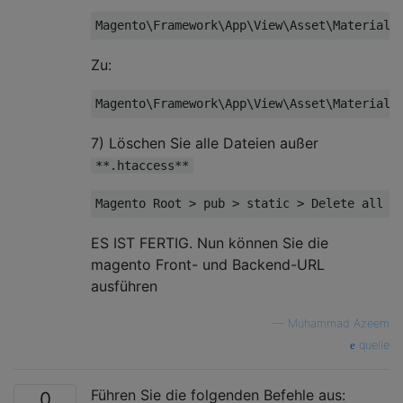
Magento
\Framework\App\View\Asset\Materiali
Zu:
Magento
\Framework\App\View\Asset\Materiali
7) Löschen Sie alle Dateien außer
**.htaccess**
Magento
Root
>
 pub 
>
static
>
Delete
 all f
ES IST FERTIG. Nun können Sie die
magento Front- und Backend-URL
ausführen
—
Muhammad Azeem
quelle
Führen Sie die folgenden Befehle aus:
0