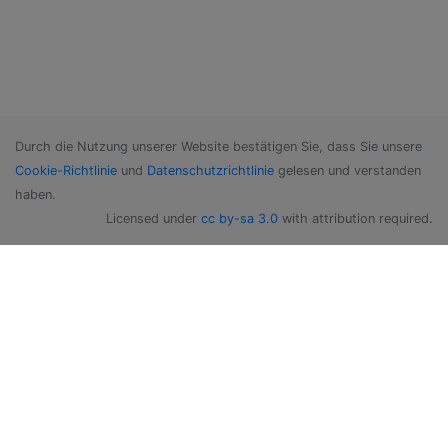
Durch die Nutzung unserer Website bestätigen Sie, dass Sie unsere
Cookie-Richtlinie
und
Datenschutzrichtlinie
gelesen und verstanden
haben.
Licensed under
cc by-sa 3.0
with attribution required.