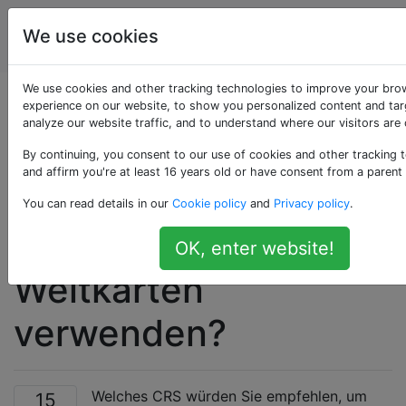
Geografisches
Tags
We use cookies
Account
Informationssystem
We use cookies and other tracking technologies to improve your bro
Welches CRS würden
experience on our website, to show you personalized content and tar
analyze our website traffic, and to understand where our visitors are
Sie zur
By continuing, you consent to our use of cookies and other tracking 
and affirm you're at least 16 years old or have consent from a parent
Georeferenzierung
You can read details in our
Cookie policy
and
Privacy policy
.
historischer
OK, enter website!
Weltkarten
verwenden?
Welches CRS würden Sie empfehlen, um
15