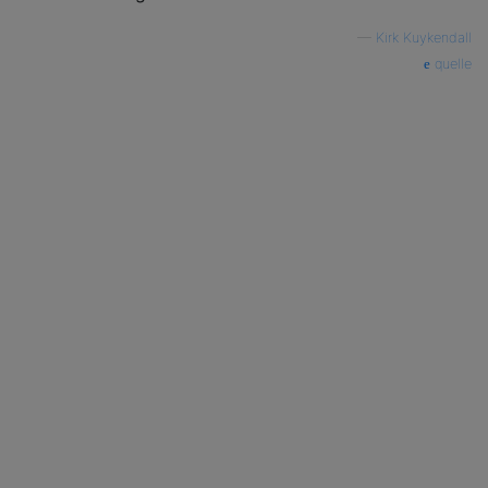
—
Kirk Kuykendall
quelle