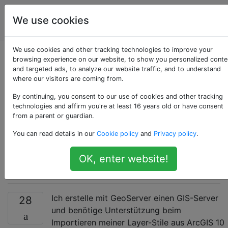
Geografisches
Tags
We use cookies
Account
Informationssystem
We use cookies and other tracking technologies to improve your
Konvertieren des
browsing experience on our website, to show you personalized conte
and targeted ads, to analyze our website traffic, and to understand
where our visitors are coming from.
ArcGIS-Layer-Stils in
By continuing, you consent to our use of cookies and other tracking
eine SLD-Datei
technologies and affirm you're at least 16 years old or have consent
from a parent or guardian.
(Styled Layer
You can read details in our
Cookie policy
and
Privacy policy
.
Descriptor)?
OK, enter website!
Ich erstelle mit GeoServer einen GIS-Server
28
und benötige Unterstützung beim
Importieren meiner Layer-Stile aus ArcGIS 10