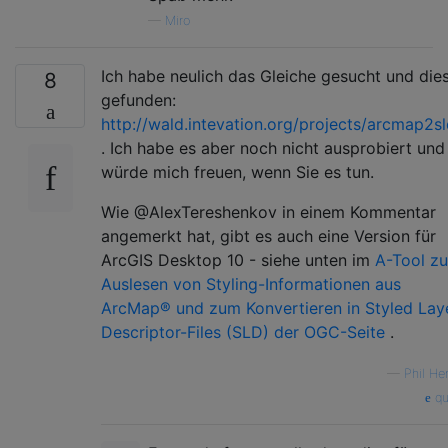
—
Miro
Ich habe neulich das Gleiche gesucht und die
8
gefunden:
http://wald.intevation.org/projects/arcmap2sl
. Ich habe es aber noch nicht ausprobiert und
würde mich freuen, wenn Sie es tun.
Wie @AlexTereshenkov in einem Kommentar
angemerkt hat, gibt es auch eine Version für
ArcGIS Desktop 10 - siehe unten im
A-Tool z
Auslesen von Styling-Informationen aus
ArcMap® und zum Konvertieren in Styled Lay
Descriptor-Files (SLD) der OGC-Seite
.
—
Phil He
qu