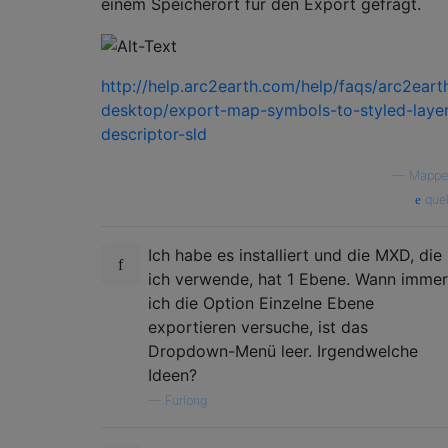
einem Speicherort für den Export gefragt.
http://help.arc2earth.com/help/faqs/arc2eart
desktop/export-map-symbols-to-styled-layer
descriptor-sld
—
Mappe
quel
Ich habe es installiert und die MXD, die
ich verwende, hat 1 Ebene. Wann immer
ich die Option Einzelne Ebene
exportieren versuche, ist das
Dropdown-Menü leer. Irgendwelche
Ideen?
—
Furlong