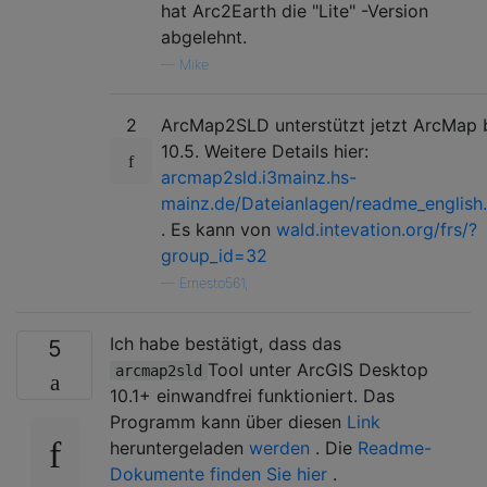
hat Arc2Earth die "Lite" -Version
abgelehnt.
—
Mike
2
ArcMap2SLD unterstützt jetzt ArcMap 
10.5. Weitere Details hier:
arcmap2sld.i3mainz.hs-
mainz.de/Dateianlagen/readme_english.
. Es kann von
wald.intevation.org/frs/?
group_id=32
—
Ernesto561,
Ich habe bestätigt, dass das
5
Tool unter ArcGIS Desktop
arcmap2sld
10.1+ einwandfrei funktioniert. Das
Programm kann über diesen
Link
heruntergeladen
werden
. Die
Readme-
Dokumente finden Sie hier
.