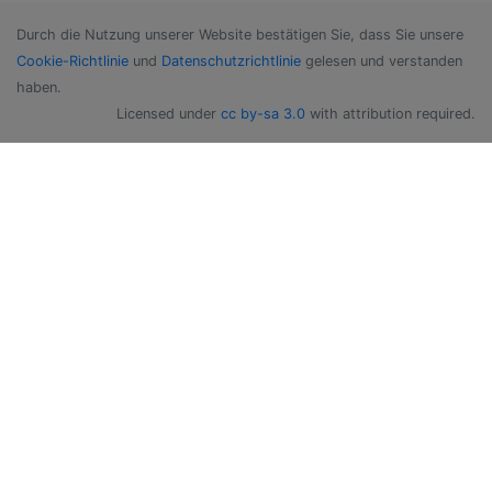
Durch die Nutzung unserer Website bestätigen Sie, dass Sie unsere
Cookie-Richtlinie
und
Datenschutzrichtlinie
gelesen und verstanden
haben.
Licensed under
cc by-sa 3.0
with attribution required.