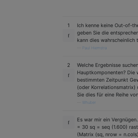
1
Ich kenne keine Out-of-the
geben Sie die entspreche
kann dies wahrscheinlich t
—
Paul Hiemstra
2
Welche Ergebnisse suchen
Hauptkomponenten? Die wic
bestimmten Zeitpunkt Gew
(oder Korrelationsmatrix)
Sie dies für eine Reihe vo
—
Whuber
Es war mir ein Vergnügen
= 30 sq = seq (1.600) rast
(Matrix (sq, nrow = n.cols