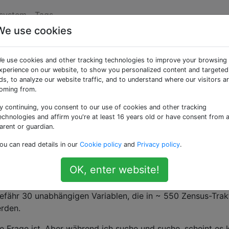
ssystem
Tags
We use cookies
 ArcGIS, Python und SP
e use cookies and other tracking technologies to improve your browsing
isch gewichtete
xperience on our website, to show you personalized content and targeted
ds, to analyze our website traffic, and to understand where our visitors a
oming from.
enanalyse durchführen
y continuing, you consent to our use of cookies and other tracking
echnologies and affirm you're at least 16 years old or have consent from 
arent or guardian.
 / Methodik für die Durchführung einer geografisch gewicht
ou can read details in our
Cookie policy
and
Privacy policy
.
CA). Ich bin glücklich, Python für einen Teil davon zu
or, dass SPSS oder R verwendet werden, um die PCA für die
OK, enter website!
len auszuführen.
efähr 30 unabhängigen Variablen, die in ~ 550 Zensus-Trak
rden.
e Frage ist. Aber während ich suche und suche, scheint es 