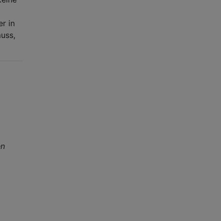
r in
uss,
en