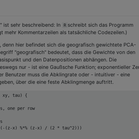
 ist sehr beschreibend: In
schreibt sich das Programm
R
igt mehr Kommentarzeilen als tatsächliche Codezeilen.)
 denn hier befindet sich die geografisch gewichtete PCA-
Begriff "geografisch" bedeutet, dass die Gewichte von den
asispunkt und den Datenpositionen abhängen. Die
swegs nur - ist eine Gaußsche Funktion; exponentieller Zer
r Benutzer muss die Abklingrate oder - intuitiver - eine
eben, über die eine feste Abklingmenge auftritt.
 xy
,
 tau
)
{
s, one per row
s
(-(
z
-
x
)
%*%
(
z
-
x
)
/
(
2
*
 tau
^
2
)))