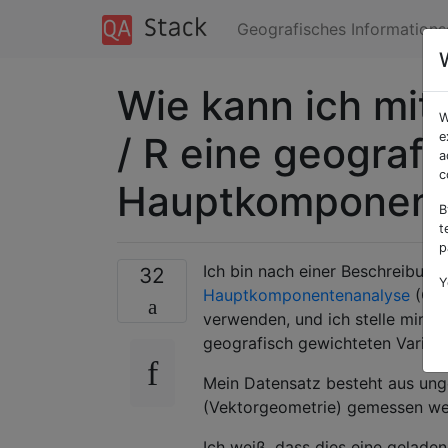
Geografisches Information
Wie kann ich mit
W
/ R eine geograf
e
a
c
Hauptkomponent
B
t
p
Ich bin nach einer Beschreibung
32
Y
Hauptkomponentenanalyse
(GWP
verwenden, und ich stelle mir v
geografisch gewichteten Variab
Mein Datensatz besteht aus ung
(Vektorgeometrie) gemessen we
Ich weiß, dass dies eine geladen