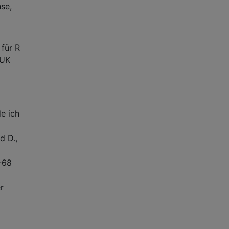
hse,
für R
RUK
e ich
d D.,
-68
r