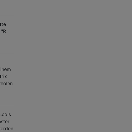
tte
 "R
einem
rix
rholen
.cols
aster
werden