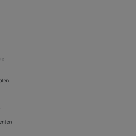
ie
alen
,
enten