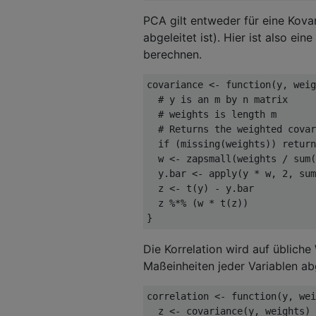
PCA gilt entweder für eine Kovar
abgeleitet ist). Hier ist also e
berechnen.
covariance 
<-
function
(
y
,
 weig
# y is an m by n matrix
# weights is length m
# Returns the weighted covar
if
(
missing
(
weights
))
return
  w 
<-
 zapsmall
(
weights 
/
 sum
(
  y.bar 
<-
 apply
(
y 
*
 w
,
2
,
 sum
  z 
<-
 t
(
y
)
-
 y.bar           
  z 
%*%
(
w 
*
 t
(
z
))
}
Die Korrelation wird auf üblic
Maßeinheiten jeder Variablen abg
correlation 
<-
function
(
y
,
 wei
  z 
<-
 covariance
(
y
,
 weights
)