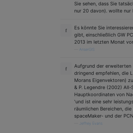
Sie sehen, dass Sie tatsäc
nur 20 davon). wollte nur 
Es könnte Sie interessier
gibt, einschließlich GW PC
2013 im letzten Monat vor
—
AnserGIS
Aufgrund der erweiterten
dringend empfehlen, die 
Morans Eigenvektoren) zu 
& P. ​​Legendre (2002) Al
Hauptkoordinaten von Nac
'und ist eine sehr leistu
räumlichen Bereichen, die
spaceMaker- und der PCNM
—
Jeffrey Evans