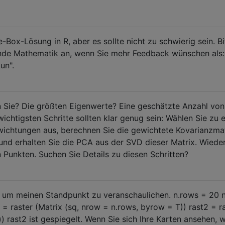
-Box-Lösung in R, aber es sollte nicht zu schwierig sein. Bi
nde Mathematik an, wenn Sie mehr Feedback wünschen als:
un".
 Sie? Die größten Eigenwerte? Eine geschätzte Anzahl von
htigsten Schritte sollten klar genug sein: Wählen Sie zu 
ichtungen aus, berechnen Sie die gewichtete Kovarianzmat
 und erhalten Sie die PCA aus der SVD dieser Matrix. Wiede
n Punkten. Suchen Sie Details zu diesen Schritten?
. um meinen Standpunkt zu veranschaulichen. n.rows = 20 n
 = raster (Matrix (sq, nrow = n.rows, byrow = T)) rast2 = r
)) rast2 ist gespiegelt. Wenn Sie sich Ihre Karten ansehen, 