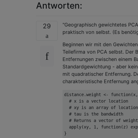
Antworten:
"Geographisch gewichtetes PCA"
29
praktisch von selbst. (Es benöt
Beginnen wir mit den Gewichten,
Teilefirma von PCA selbst. Der 
Entfernungen zwischen einem B
Standardgewichtung - aber keine
mit quadratischer Entfernung. De
charakteristische Entfernung ang
distance.weight 
<-
function
(
x
,
# x is a vector location
# xy is an array of location
# tau is the bandwidth
# Returns a vector of weight
  apply
(
xy
,
1
,
function
(
z
)
 exp
}