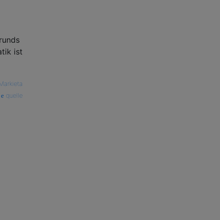
runds
ik ist
Markieta
quelle