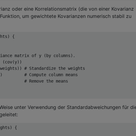
ianz oder eine Korrelationsmatrix (die von einer Kovarianz
ine Funktion, um gewichtete Kovarianzen numerisch stabil zu
hts
)
{
iance matrix of y (by columns).
(
cov
(
y
))
weights
))
# Standardize the weights
)
# Compute column means
          
# Remove the means
he Weise unter Verwendung der Standardabweichungen für di
eleitet:
ghts
)
{