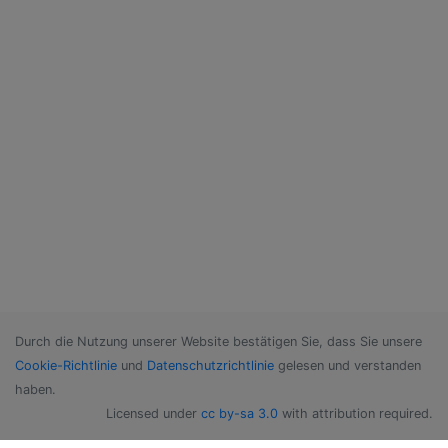
Durch die Nutzung unserer Website bestätigen Sie, dass Sie unsere
Cookie-Richtlinie
und
Datenschutzrichtlinie
gelesen und verstanden
haben.
Licensed under
cc by-sa 3.0
with attribution required.