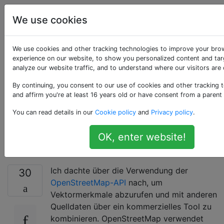
Geografisches
Tags
We use cookies
Account
Informationssystem
We use cookies and other tracking technologies to improve your bro
OpenStreetMap-
experience on our website, to show you personalized content and tar
analyze our website traffic, and to understand where our visitors are
Inhalte in
By continuing, you consent to our use of cookies and other tracking 
and affirm you're at least 16 years old or have consent from a parent
kommerziellen
You can read details in our
Cookie policy
and
Privacy policy
.
Anwendungen
OK, enter website!
Ich dachte über die Verwendung der
30
OpenStreetMap-API
nach, um
Vektormerkmale abzurufen und mit anderen
Quelldaten über ein kommerzielles Tool zu
kombinieren. OpenStreetMap verwendet