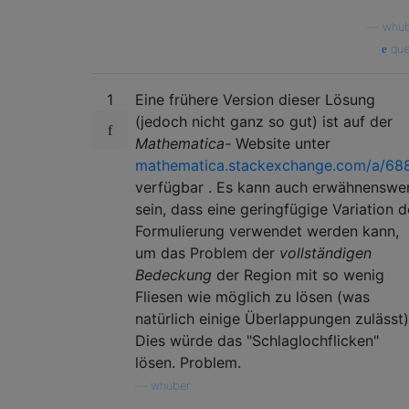
—
whub
que
1
Eine frühere Version dieser Lösung
(jedoch nicht ganz so gut) ist auf der
Mathematica-
Website unter
mathematica.stackexchange.com/a/68
verfügbar . Es kann auch erwähnenswe
sein, dass eine geringfügige Variation d
Formulierung verwendet werden kann,
um das Problem der
vollständigen
Bedeckung
der Region mit so wenig
Fliesen wie möglich zu lösen (was
natürlich einige Überlappungen zulässt)
Dies würde das "Schlaglochflicken"
lösen. Problem.
—
whuber