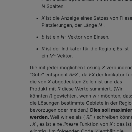
N
Spalten.
X
ist die Anzeige eines Satzes von Flies
Platzierungen, der Länge
N
.
b
ist ein
N-
Vektor von Einsen.
R
ist der Indikator für die Region; Es ist
ein
M-
Vektor.
Die mit jeder möglichen Lösung
X
verbunden
"Güte" entspricht
RFX
, da
FX
der Indikator fü
die von
X
abgedeckten Zellen ist und das
Produkt mit
R
diese Werte summiert. (Wir
könnten
R
gewichten, wenn wir möchten, das
die Lösungen bestimmte Gebiete in der Regio
bevorzugen oder meiden.)
Dies soll maximier
werden.
Weil wir es als (
RF
) schreiben könn
.
X
, es ist eine
lineare
Funktion von
X
: das ist
wichtig. (Im folgenden Code
enthält die
c