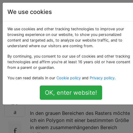
Geografisches
Tags
We use cookies
Account
Informationssystem
We use cookies and other tracking technologies to improve your
Packen von
browsing experience on our website, to show you personalized
content and targeted ads, to analyze our website traffic, and to
understand where our visitors are coming from.
Polygonen in
By continuing, you consent to our use of cookies and other tracking
Polygone mit ArcGIS
technologies and affirm you're at least 16 years old or have consent
from a parent or guardian.
Desktop?
You can read details in our
Cookie policy
and
Privacy policy
.
OK, enter website!
Ich habe ein Boolesches Raster.
25
In den grauen Bereichen des Rasters möchte
ich ein Polygon mit einer bestimmten Größe
in einem zusammenhängenden Bereich