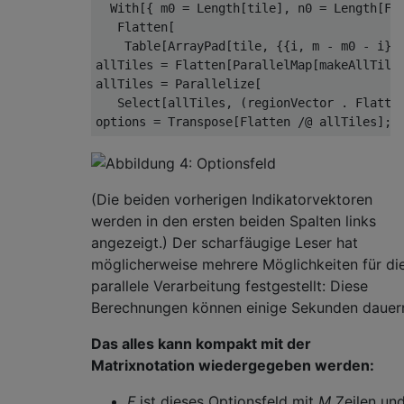
  With[{ m0 = Length[tile], n0 = Length[Fir
   Flatten[

    Table[ArrayPad[tile, {{i, m - m0 - i}, 
allTiles = Flatten[ParallelMap[makeAllTiles
allTiles = Parallelize[

   Select[allTiles, (regionVector . Flatten
options = Transpose[Flatten /@ allTiles];
(Die beiden vorherigen Indikatorvektoren
werden in den ersten beiden Spalten links
angezeigt.) Der scharfäugige Leser hat
möglicherweise mehrere Möglichkeiten für di
parallele Verarbeitung festgestellt: Diese
Berechnungen können einige Sekunden dauer
Das alles kann kompakt mit der
Matrixnotation wiedergegeben werden:
F
ist dieses Optionsfeld mit
M
Zeilen un