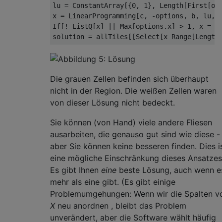
lu = ConstantArray[{0, 1}, Length[First[opt
x = LinearProgramming[c, -options, b, lu, I
If[! ListQ[x] || Max[options.x] > 1, x = {}
solution = allTiles[[Select[x Range[Length
Die grauen Zellen befinden sich überhaupt
nicht in der Region. Die weißen Zellen waren
von dieser Lösung nicht bedeckt.
Sie können (von Hand) viele andere Fliesen
ausarbeiten, die genauso gut sind wie diese -
aber Sie können keine besseren finden. Dies i
eine mögliche Einschränkung dieses Ansatzes
Es gibt Ihnen
eine
beste Lösung, auch wenn e
mehr als eine gibt. (Es gibt einige
Problemumgehungen: Wenn wir die Spalten v
X
neu anordnen , bleibt das Problem
unverändert, aber die Software wählt häufig