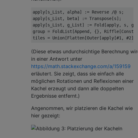
apply[s_List, alpha] := Reverse /@ s;

apply[s_List, beta] := Transpose[s];

apply[s_List, g_List] := Fold[apply, s, g];
group = FoldList[Append, {}, Riffle[Constan
tiles = Union[Flatten[Outer[apply[#1, #2] 
(Diese etwas undurchsichtige Berechnung wir
in einer Antwort unter
https://math.stackexchange.com/a/159159
erläutert. Sie zeigt, dass sie einfach alle
möglichen Rotationen und Reflexionen einer
Kachel erzeugt und dann alle doppelten
Ergebnisse entfernt.)
Angenommen, wir platzieren die Kachel wie
hier gezeigt: