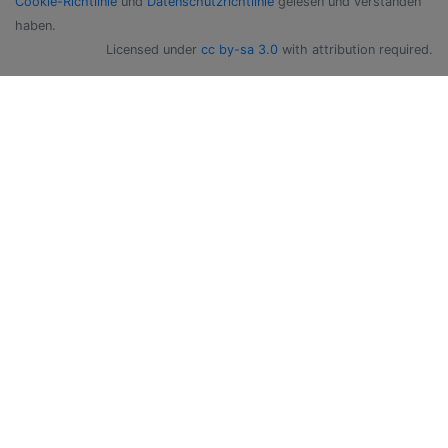
Cookie-Richtlinie
und
Datenschutzrichtlinie
gelesen und verstanden
haben.
Licensed under
cc by-sa 3.0
with attribution required.