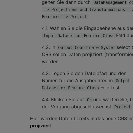
gehen Sie dann durch
DataManagementTo
--> Projections and Transformations --
.
Feature --> Project
4.1. Wählen Sie die Eingabeebene aus d
Feld au
Input Dataset or Feature Class
4.2. In
select 
Output Coordinate System
CRS sollen Daten projiziert (transformie
werden.
4.3. Legen Sie den Dateipfad und den
Namen für die Ausgabedatei im
Output
Feld fest.
Dataset or Feature Class
4.4. Klicken Sie auf
und warten Sie, b
Ok
der Vorgang abgeschlossen ist
Project
Hier werden Daten bereits in das neue CRS n
projiziert
.