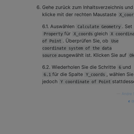
Gehe zurück zum Inhaltsverzeichnis und
klicke mit der rechten Maustaste
X_coor
6.1. Auswählen
. Set
Calculate Geometry
für
gleich
Property
X_coords
X coordin
. Überprüfen Sie, ob
of Point
Use
coordinate system of the data
ausgewählt ist. Klicken Sie auf
source
O
6.2. Wiederholen Sie die Schritte
und
6
für die Spalte
, wählen Sie
6.1
Y_coords
jedoch
stattdess
Y coordinate of Point
—
Andre 
qu