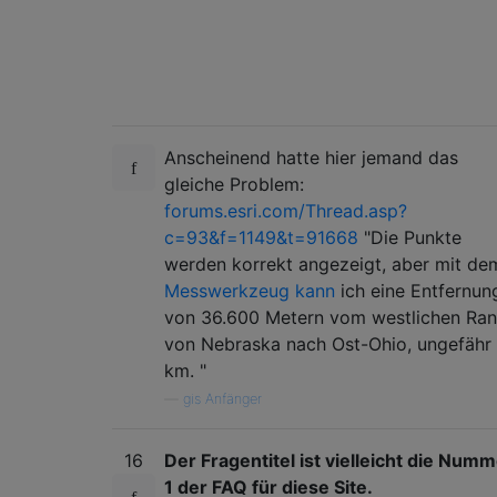
Anscheinend hatte hier jemand das
gleiche Problem:
forums.esri.com/Thread.asp?
c=93&f=1149&t=91668
"Die Punkte
werden korrekt angezeigt, aber mit de
Messwerkzeug kann
ich eine Entfernun
von 36.600 Metern vom westlichen Ra
von Nebraska nach Ost-Ohio, ungefähr
km. "
—
gis Anfänger
16
Der Fragentitel ist vielleicht die Num
1 der FAQ für diese Site.