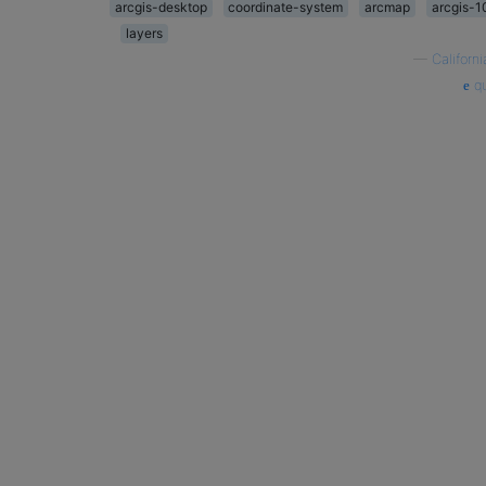
arcgis-desktop
coordinate-system
arcmap
arcgis-1
layers
—
Californi
qu