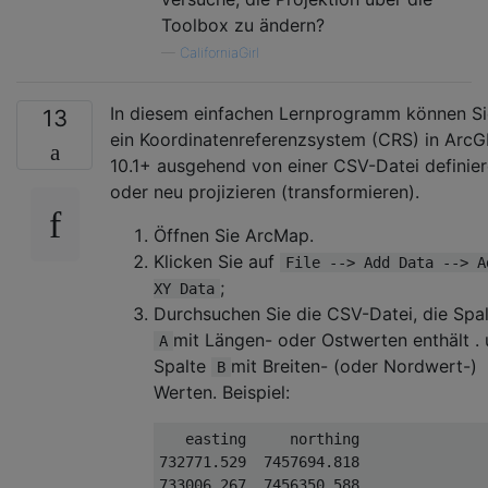
Toolbox zu ändern?
—
CaliforniaGirl
In diesem einfachen Lernprogramm können Si
13
ein Koordinatenreferenzsystem (CRS) in ArcG
10.1+ ausgehend von einer CSV-Datei definie
oder neu projizieren (transformieren).
Öffnen Sie ArcMap.
Klicken Sie auf
File --> Add Data --> A
;
XY Data
Durchsuchen Sie die CSV-Datei, die Spa
mit Längen- oder Ostwerten enthält .
A
Spalte
mit Breiten- (oder Nordwert-)
B
Werten. Beispiel:
   easting     northing  

732771.529  7457694.818  

733006.267  7456350.588  
