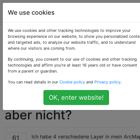
Geografisches
Tags
We use cookies
Account
Informationssystem
We use cookies and other tracking technologies to improve your
Layer mit demselben
browsing experience on our website, to show you personalized conte
and targeted ads, to analyze our website traffic, and to understand
where our visitors are coming from.
Koordinatensystem
By continuing, you consent to our use of cookies and other tracking
sollten in ArcMap
technologies and affirm you're at least 16 years old or have consent
from a parent or guardian.
ausgerichtet /
You can read details in our
Cookie policy
and
Privacy policy
.
überlappt werden,
OK, enter website!
aber nicht?
Ich habe 4 verschiedene Layer in mein ArcMa
61