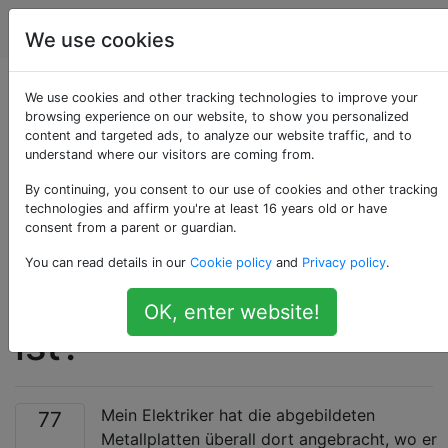
Hauptverbesserung
Tags
Account
We use cookies
Warum hat mein
We use cookies and other tracking technologies to improve your
browsing experience on our website, to show you personalized
content and targeted ads, to analyze our website traffic, and to
Elektriker überall dort
understand where our visitors are coming from.
Metallplatten
By continuing, you consent to our use of cookies and other tracking
technologies and affirm you're at least 16 years old or have
consent from a parent or guardian.
angebracht, wo der
You can read details in our
Cookie policy
and
Privacy policy
.
Bolzen durchgebohrt
OK, enter website!
ist?
Mein Elektriker hat die abgebildeten
77
Metallplatten überall dort angebracht, wo er