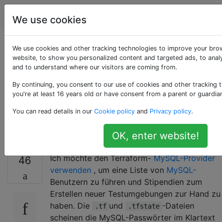
DevOps
Tags
Account
We use cookies
Wie kann ich
We use cookies and other tracking technologies to improve your bro
website, to show you personalized content and targeted ads, to analy
and to understand where our visitors are coming from.
Geheimnisse in .tf
By continuing, you consent to our use of cookies and other tracking 
und .tfstate
you're at least 16 years old or have consent from a parent or guardia
You can read details in our
Cookie policy
and
Privacy policy
.
verwalten?
OK, enter website!
Ich möchte den Terraform-
MySQL-Provider
46
verwenden
, um eine Liste von
MySQL-
Benutzern zu führen und Stipendien zum
Erstellen neuer Testumgebungen zur Hand zu
haben. Die
und
-Dateien
.tf
.tfstate
scheinen die MySQL-Passwörter im Klartext