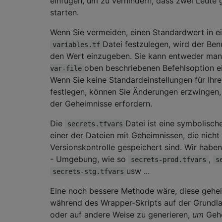
einfügen, um zu verhindern, dass zwei Leute g
starten.
Wenn Sie vermeiden, einen Standardwert in e
Datei festzulegen, wird der Be
variables.tf
den Wert einzugeben. Sie kann entweder man
oben beschriebenen Befehlsoption e
var-file
Wenn Sie keine Standardeinstellungen für Ihr
festlegen, können Sie Änderungen erzwingen,
der Geheimnisse erfordern.
Die
Datei ist eine symbolisc
secrets.tfvars
einer der Dateien mit Geheimnissen, die nicht 
Versionskontrolle gespeichert sind. Wir haben
- Umgebung, wie so
,
secrets-prod.tfvars
s
usw ...
secrets-stg.tfvars
Eine noch bessere Methode wäre, diese gehe
während des Wrapper-Skripts auf der Grundla
oder auf andere Weise zu generieren,
um
Gehe