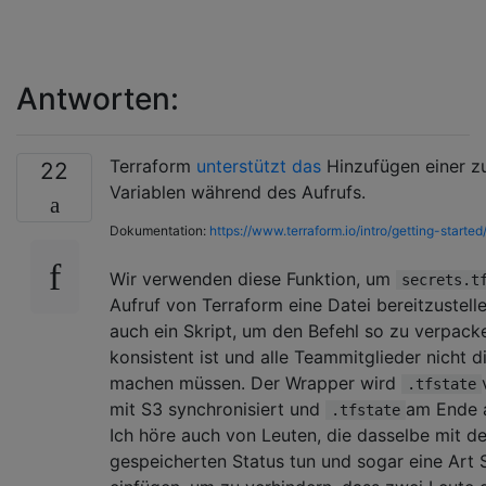
Antworten:
Terraform
unterstützt das
Hinzufügen einer zu
22
Variablen während des Aufrufs.
Dokumentation:
https://www.terraform.io/intro/getting-started
Wir verwenden diese Funktion, um
secrets.t
Aufruf von Terraform eine Datei bereitzustell
auch ein Skript, um den Befehl so zu verpacke
konsistent ist und alle Teammitglieder nicht d
machen müssen. Der Wrapper wird
.tfstate
mit S3 synchronisiert und
am Ende a
.tfstate
Ich höre auch von Leuten, die dasselbe mit d
gespeicherten Status tun und sogar eine Art