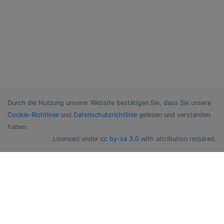
Durch die Nutzung unserer Website bestätigen Sie, dass Sie unsere
Cookie-Richtlinie
und
Datenschutzrichtlinie
gelesen und verstanden
haben.
Licensed under
cc by-sa 3.0
with attribution required.