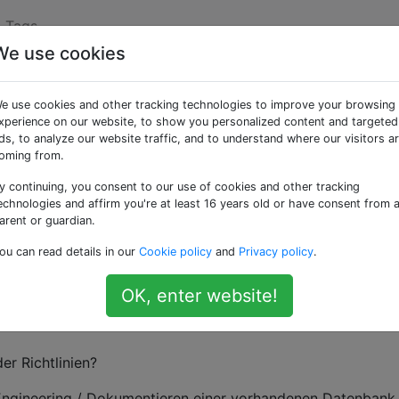
Tags
We use cookies
en Sie Ihre Datenbanke
e use cookies and other tracking technologies to improve your browsing
xperience on our website, to show you personalized content and targeted
ds, to analyze our website traffic, and to understand where our visitors a
ner Kunden ihre Datenbanken überhaupt nicht dokumentiere
oming from.
gend. Um eine bessere Praxis einzuführen, würde ich gerne
y continuing, you consent to our use of cookies and other tracking
se Menschen verwenden.
echnologies and affirm you're at least 16 years old or have consent from 
arent or guardian.
e Datenbank? (SQL Server)
ou can read details in our
Cookie policy
and
Privacy policy
.
rmat für Datenbankschema / Metadaten?
OK, enter website!
r Richtlinien?
Engineering / Dokumentieren einer vorhandenen Datenbank,