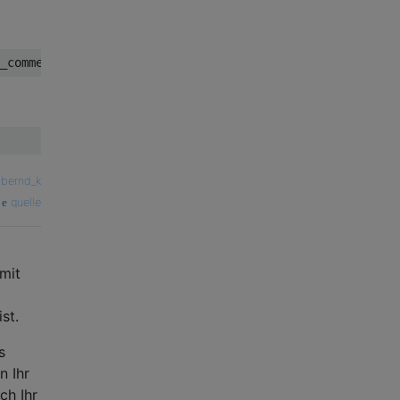
_commented_tables.sql"
—
bernd_k
quelle
mit
st.
s
n Ihr
ch Ihr