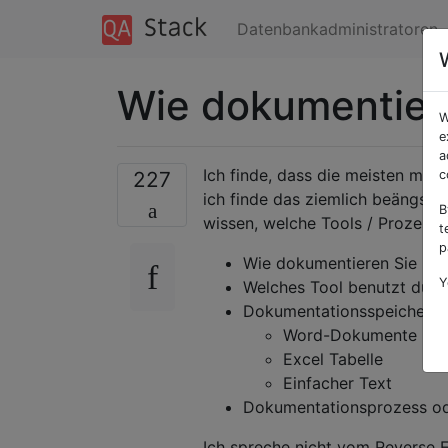
Datenbankadministratoren
Wie dokumentier
W
e
a
Ich finde, dass die meisten mei
227
c
ich finde das ziemlich beängsti
B
wissen, welche Tools / Prozes
t
p
Wie dokumentieren Sie Ihr
Y
Welches Tool benutzt du?
Dokumentationsspeicherfo
Word-Dokumente
Excel Tabelle
Einfacher Text
Dokumentationsprozess ode
Ich spreche nicht vom Reverse 