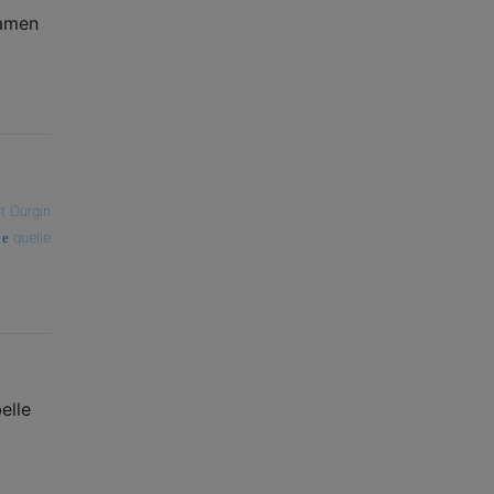
Namen
t Durgin
quelle
elle