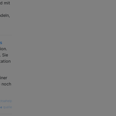
d mit
deln,
s
ion.
 Sie
ation
iner
e noch
otsahelp
quelle