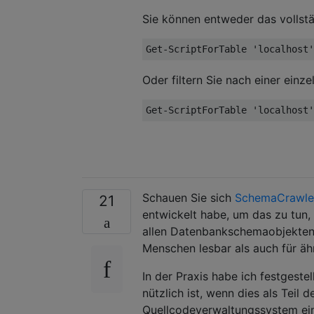
$
Scripter
.
Server 
=
$
srv
Sie können entweder das volls
$
database
=
$
srv
.
databases
[$
db
$
obj 
=
$
database
.
tables
Get-ScriptForTable 
'localhost'
$
cnt 
=
1
Oder filtern Sie nach einer einze
$
obj 
|
%
{
Get-ScriptForTable 
'localhost'
if
(!
$
filter 
-
or
$
_
.
Name
{
$
lines 
=
@()
$
header 
=
"---------- 
        Write-Host 
$
header 
Schauen Sie sich
SchemaCrawle
21
"/* ----------------- 
entwickelt habe, um das zu tun,
        foreach
(
$
i 
in
$
_
.
Exte
allen Datenbankschemaobjekten. 
{
Menschen lesbar als auch für äh
"{0}: {1}"
-
f 
$
i
.
N
}
In der Praxis habe ich festgest
""
nützlich ist, wenn dies als Teil 
$
colinfo 
=
@{}
Quellcodeverwaltungssystem einc
        foreach
(
$
i 
in
$
_
.
colu