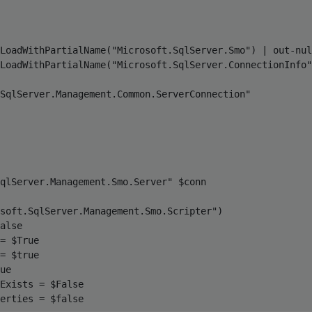
LoadWithPartialName
(
"Microsoft.SqlServer.Smo"
)
|
 out-nul
LoadWithPartialName
(
"Microsoft.SqlServer.ConnectionInfo"
SqlServer.Management.Common.ServerConnection"
qlServer.Management.Smo.Server"
$
conn
soft.SqlServer.Management.Smo.Scripter"
)
alse
=
$
True
=
$
true
ue
Exists 
=
$
False
erties 
=
$
false