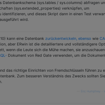
 Datenbankschema (sys.tables / sys.columns) abfragen un
schaften (sys.extended_properties) verknüpfen, um
identifizieren, und dieses Skript dann in einen Test verwan
 ausgeführt wird.
010) kann eine Datenbank
zurückentwickeln, ebenso
wie
CA
ption, aber ERwin ist die detailliertere und vollständigere Opt
ett, wenn die Leute sich die Mühe machen, sie anzuschauen.
SQL-
Dokument von Red Gate verwenden, um die Dokument
d das richtige Einrichten von Fremdschlüsseln führen zu e
enbank. Zum besseren Verständnis des Zwecks sollten Si
n.
—
Eric Humphrey - l