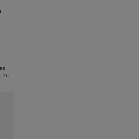
n
tes
u zu