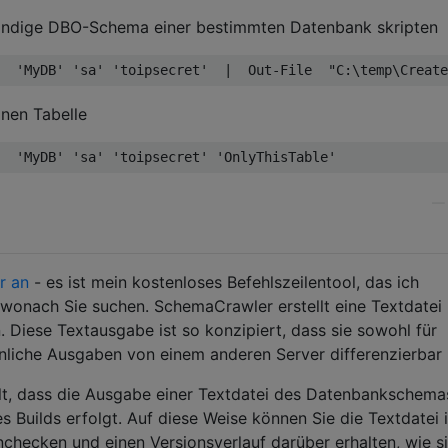
tändige DBO-Schema einer bestimmten Datenbank skripten
name
]
'MyDB'
'sa'
'toipsecret'
|
  Out-File  
"C:\temp\Create
lnen Tabelle
'MyDB'
'sa'
'toipsecret'
'OnlyThisTable'
 
-
match
$
filter
)
{0, 3} {1, -30} ----------"
-
f 
$
cnt
,
$
_
.
Name
r an
- es ist mein kostenloses Befehlszeilentool, das ich
{0, 3} {1, -30} -----------------"
-
f 
$
cnt
,
$
_
.
Name
 wonach Sie suchen. SchemaCrawler erstellt eine Textdatei 
ndedProperties
)
Diese Textausgabe ist so konzipiert, dass sie sowohl für
nliche Ausgaben von einem anderen Server differenzierbar i
ame
,
$
i
.
value
ellt, dass die Ausgabe einer Textdatei des Datenbankschema
des Builds erfolgt. Auf diese Weise können Sie die Textdatei i
hecken und einen Versionsverlauf darüber erhalten, wie si
mns
)