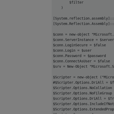
$
filter
)
[
System
.
reflection
.
assembly
]::
[
System
.
Reflection
.
Assembly
]::
$
conn 
=
 new-object 
"Microsoft.
$
conn
.
ServerInstance 
=
$
server
$
conn
.
LoginSecure 
=
$
false
$
conn
.
Login 
=
$
user
$
conn
.
Password 
=
$
password
$
conn
.
ConnectAsUser 
=
$
false
$
srv 
=
 New-Object 
"Microsoft.S
$
Scripter 
=
 new-object 
(
"Micro
#$
Scripter
.
Options
.
DriAll 
=
$
f
$
Scripter
.
Options
.
NoCollation 
$
Scripter
.
Options
.
NoFileGroup 
$
scripter
.
Options
.
DriAll 
=
$
Tr
$
Scripter
.
Options
.
IncludeIfNot
$
Scripter
.
Options
.
ExtendedProp