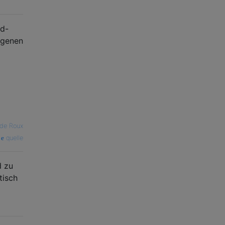
rd-
igenen
de Roux
quelle
d zu
tisch