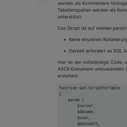
werden als Kommentare hinzugef
Tabellenspalten werden als Kom
unterstützt.
Das Skript ist auf meinen persö
Keine einzelnen Kollatierun
Derzeit erfordert es SQL S
Hier ist der vollständige Code, 
ASCII-Dokument umzuwandeln (üb
erstellen):
function
 Get-ScriptForTable
{
    param 
(
$
server
,
$
dbname
,
$
user
,
$
password
,