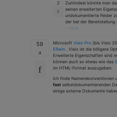
2
Zumindest könnte man das
seinen erweiterten Eigen
undokumentierte Felder zu 
der bei der Bereitstellung
—
Micah
Microsoft
Visio Pro
(bis Visio 2
59
ERwin
. Visio ist die billigere O
Erweiterte Eigenschaften sind n
können auch so etwas wie das
im HTML-Format auszugeben.
Ich finde Namenskonventionen un
fast
selbstdokumentierenden Dat
einige externe Dokumente habe