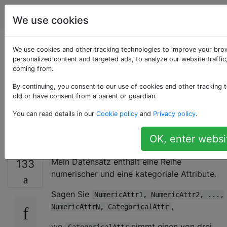
Data Science
Tags
Account
We use cookies
K-Means Clustering
We use cookies and other tracking technologies to improve your bro
personalized content and targeted ads, to analyze our website traffic
coming from.
für gemischte
By continuing, you consent to our use of cookies and other tracking t
numerische und
old or have consent from a parent or guardian.
You can read details in our
Cookie policy
and
Privacy policy
.
kategoriale Daten
OK, enter websi
Mein Datensatz enthält eine Reihe
133
numerischer und eine kategoriale Attribute.
Sagen Sie
NumericAttr1, NumericAttr2, ...,
,
NumericAttrN, CategoricalAttr
wo
nimmt einen von drei
CategoricalAttr