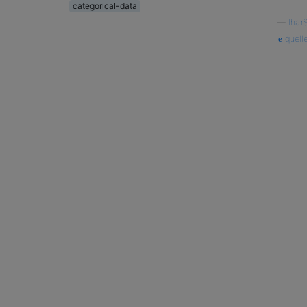
categorical-data
—
Ihar
quell