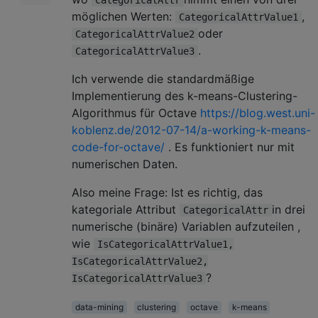
möglichen Werten:
,
CategoricalAttrValue1
oder
CategoricalAttrValue2
.
CategoricalAttrValue3
Ich verwende die standardmäßige
Implementierung des k-means-Clustering-
Algorithmus für Octave
https://blog.west.uni-
koblenz.de/2012-07-14/a-working-k-means-
code-for-octave/
. Es funktioniert nur mit
numerischen Daten.
Also meine Frage: Ist es richtig, das
kategoriale Attribut
in drei
CategoricalAttr
numerische (binäre) Variablen aufzuteilen ,
wie
IsCategoricalAttrValue1,
IsCategoricalAttrValue2,
?
IsCategoricalAttrValue3
data-mining
clustering
octave
k-means