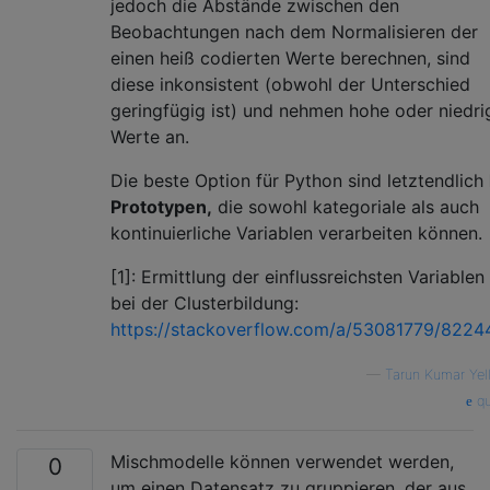
jedoch die Abstände zwischen den
Beobachtungen nach dem Normalisieren der
einen heiß codierten Werte berechnen, sind
diese inkonsistent (obwohl der Unterschied
geringfügig ist) und nehmen hohe oder niedri
Werte an.
Die beste Option für Python sind letztendlich
Prototypen,
die sowohl kategoriale als auch
kontinuierliche Variablen verarbeiten können.
[1]: Ermittlung der einflussreichsten Variablen
bei der Clusterbildung:
https://stackoverflow.com/a/53081779/8224
—
Tarun Kumar Yel
qu
Mischmodelle können verwendet werden,
0
um einen Datensatz zu gruppieren, der aus