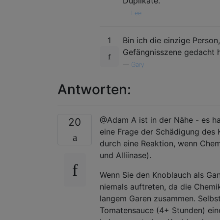
Duplikate.
—
Lee
1
Bin ich die einzige Person
Gefängnisszene gedacht 
—
Gary
Antworten:
@Adam A ist in der Nähe - es ha
20
eine Frage der Schädigung des 
durch eine Reaktion, wenn Chemi
und Alliinase).
Wenn Sie den Knoblauch als Gan
niemals auftreten, da die Chem
langem Garen zusammen. Selbst
Tomatensauce (4+ Stunden) eine