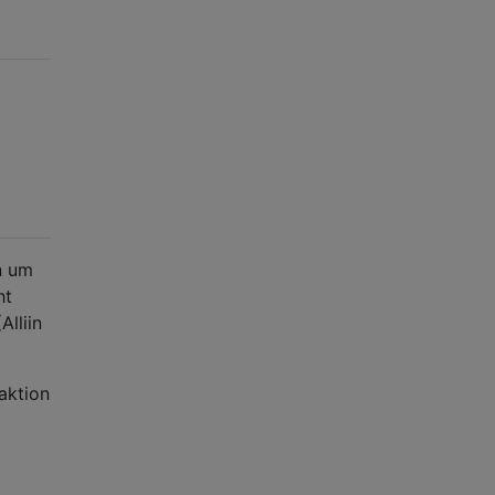
n um
ht
lliin
aktion