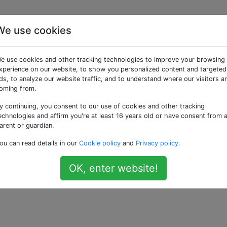
We use cookies
e Art und Weise, wie ich
e use cookies and other tracking technologies to improve your browsing
h schneide, auf den
xperience on our website, to show you personalized content and targeted
ds, to analyze our website traffic, and to understand where our visitors a
oming from.
es Essens aus?
y continuing, you consent to our use of cookies and other tracking
echnologies and affirm you're at least 16 years old or have consent from 
arent or guardian.
grob gehackten Knoblauch und Rezepte forderten, die fein
ou can read details in our
Cookie policy
and
Privacy policy
.
uch forderten. Wie wirkt sich dieser Schnitt auf den
erichts aus? Was ist mit zerkleinertem Knoblauch?
OK, enter website!
rlic
—
je