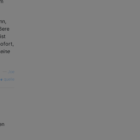
am
nn,
ßere
ist
ofort,
eine
—
Joe
quelle
b
en