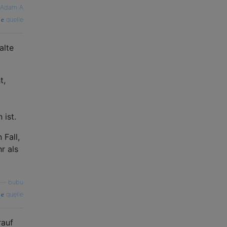
Adam A
quelle
alte
t,
 ist.
 Fall,
r als
—
bubu
quelle
rauf