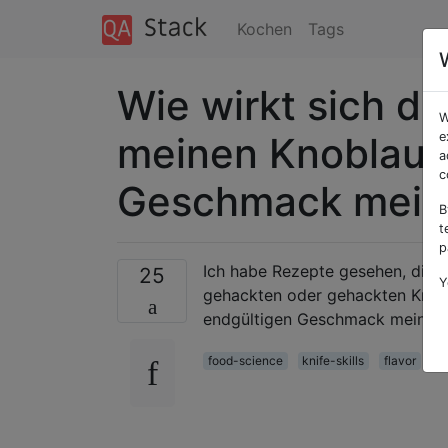
Kochen
Tags
Wie wirkt sich di
W
meinen Knoblauc
e
a
c
Geschmack mein
B
t
p
Ich habe Rezepte gesehen, die 
25
Y
gehackten oder gehackten Knobla
endgültigen Geschmack meines G
food-science
knife-skills
flavor
ga