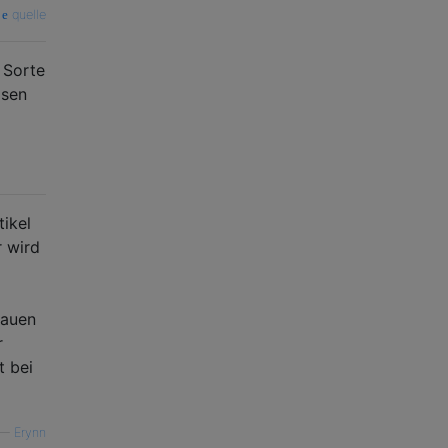
quelle
 Sorte
asen
ikel
r wird
bauen
r
t bei
—
Erynn