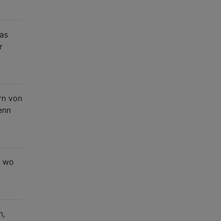
Das
r
rn von
enn
, wo
n,