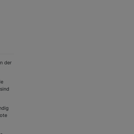
n der
le
 sind
ndig
rote