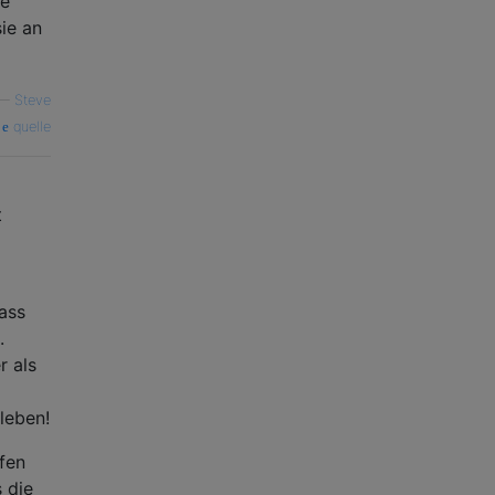
se
ie an
—
Steve
quelle
t
ass
.
r als
leben!
ifen
 die