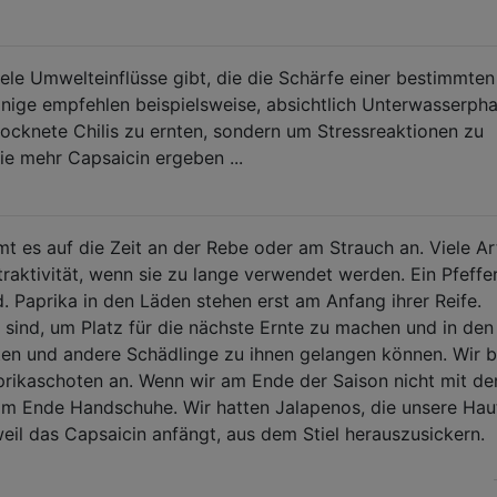
iele Umwelteinflüsse gibt, die die Schärfe einer bestimmten
Einige empfehlen beispielsweise, absichtlich Unterwasserph
rocknete Chilis zu ernten, sondern um Stressreaktionen zu
die mehr Capsaicin ergeben ...
es auf die Zeit an der Rebe oder am Strauch an. Viele Art
raktivität, wenn sie zu lange verwendet werden. Ein Pfeffe
rd. Paprika in den Läden stehen erst am Anfang ihrer Reife.
f sind, um Platz für die nächste Ernte zu machen und in den
ten und andere Schädlinge zu ihnen gelangen können. Wir 
aprikaschoten an. Wenn wir am Ende der Saison nicht mit de
r am Ende Handschuhe. Wir hatten Jalapenos, die unsere Hau
il das Capsaicin anfängt, aus dem Stiel herauszusickern.