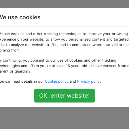
We use cookies
, wenn sie reif sind?
e use cookies and other tracking technologies to improve your browsing
xperience on our website, to show you personalized content and targeted
ds, to analyze our website traffic, and to understand where our visitors a
 verschiedenen Chilisorten variieren, aber ich bin gespann
oming from.
y continuing, you consent to our use of cookies and other tracking
echnologies and affirm you're at least 16 years old or have consent from 
arent or guardian.
ou can read details in our
Cookie policy
and
Privacy policy
.
OK, enter website!