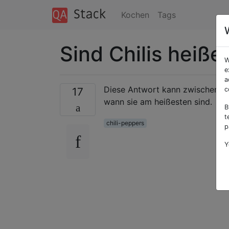
Kochen
Tags
Sind Chilis heißer
W
e
a
Diese Antwort kann zwischen den
17
c
wann sie am heißesten sind.
B
t
chili-peppers
p
Y