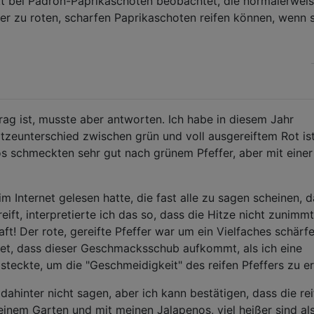
kt bei Padron-Paprikaschoten beobachtet, die normalerwei
ber zu roten, scharfen Paprikaschoten reifen können, wenn s
itrag ist, musste aber antworten. Ich habe in diesem Jahr
tzeunterschied zwischen grün und voll ausgereiftem Rot is
os schmeckten sehr gut nach grünem Pfeffer, aber mit einer
 Internet gelesen hatte, die fast alle zu sagen scheinen, d
reift, interpretierte ich das so, dass die Hitze nicht zunimmt
ft! Der rote, gereifte Pfeffer war um ein Vielfaches schärfe
rtet, dass dieser Geschmacksschub aufkommt, als ich eine
steckte, um die "Geschmeidigkeit" des reifen Pfeffers zu er
dahinter nicht sagen, aber ich kann bestätigen, dass die re
inem Garten und mit meinen Jalapenos, viel heißer sind als