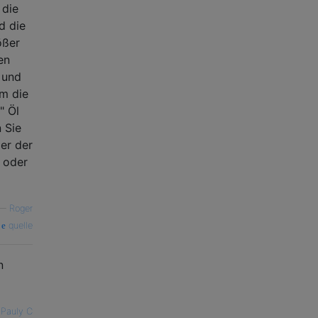
 die
d die
ößer
en
r und
um die
" Öl
 Sie
er der
r oder
—
Roger
quelle
n
 Pauly C