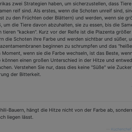
ikas zwei Strategien haben, um sicherzustellen, dass Tiere
amen reif sind. Als erstes, wenn die Schoten unreif sind, sin
st zu den Früchten oder Blättern) und werden, wenn sie gr
ß, um die Tiere davon abzuhalten, sie zu essen, bis die Sam
n tieren "kacken". Kurz vor der Reife ist die Plazenta größe
rn die Schoten ihre Farbe und werden sichtbar und süßer, 
 Plazentamembranen beginnen zu schrumpfen und das "heiße
em Moment, wenn sie die Farbe wechseln, ist das Beste, wenn
e können einen großen Unterschied in der Hitze und entwed
achen. Verstehen Sie nur, dass dies keine "Süße" wie Zucke
ung der Bitterkeit.
li-Bauern, hängt die Hitze nicht von der Farbe ab, sonder
h liegen lässt.
—
Küchenchef