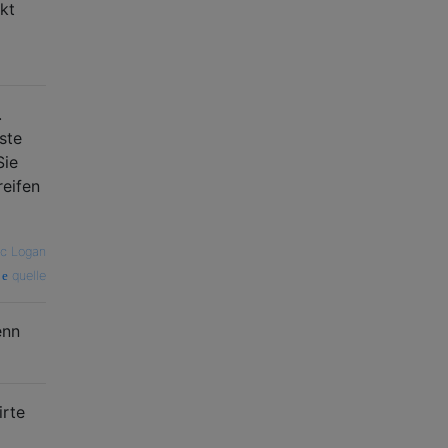
kt
.
ste
Sie
reifen
ic Logan
quelle
enn
irte