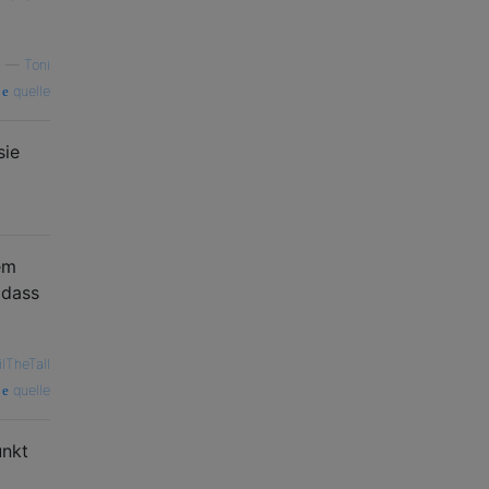
—
Toni
quelle
sie
rem
 dass
ilTheTall
quelle
unkt