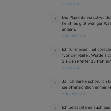
—
Cos Callis
Die Plazenta verschwinde
heißt, es gibt weniger Was
ändern.
—
ElendilTheTall
Ich für meinen Teil sprech
"vor der Reife". Würde si
Sie den Pfeffer zu früh ern
—
Cos Callis
Ja, ich denke schon. Ich 
sie offensichtlich immer re
—
ElendilTheTall
Ich betrachte es auch aus