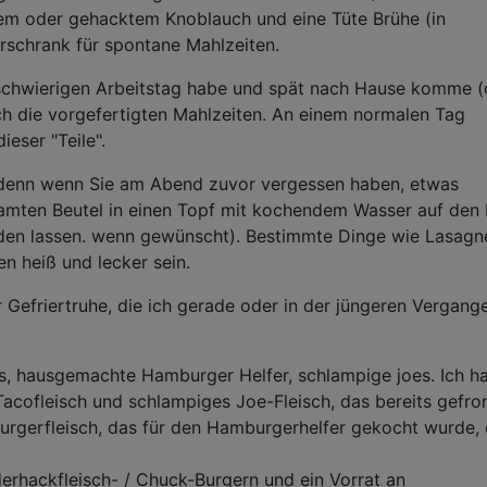
nem oder gehacktem Knoblauch und eine Tüte Brühe (in
rschrank für spontane Mahlzeiten.
schwierigen Arbeitstag habe und spät nach Hause komme (
ich die vorgefertigten Mahlzeiten. An einem normalen Tag
eser "Teile".
 denn wenn Sie am Abend zuvor vergessen haben, etwas
amten Beutel in einen Topf mit kochendem Wasser auf den
rden lassen. wenn gewünscht). Bestimmte Dinge wie Lasagn
 heiß und lecker sein.
r Gefriertruhe, die ich gerade oder in der jüngeren Vergang
s, hausgemachte Hamburger Helfer, schlampige joes. Ich h
acofleisch und schlampiges Joe-Fleisch, das bereits gefrore
rgerfleisch, das für den Hamburgerhelfer gekocht wurde,
derhackfleisch- / Chuck-Burgern und ein Vorrat an