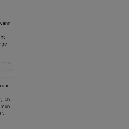
 wenn
cht
nge
—
Joe
quelle
truhe
, ich
kamen
r.