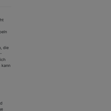
ht
beln
, die
-
ich
h kann
nd
ge