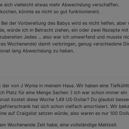
ie sich vielleicht etwas mehr Abwechslung verschaffen.
 kochen, könnte es nicht so gut funktionieren).
: Bei der Vorbereitung des Babys wird es nicht helfen, aber
, würde ich in Betracht ziehen, ein oder zwei Rezepte mit
ubereiten Jedes ... also war ich umwerfend und musste ni
zes Wochenende) damit verbringen, genug verschiedene Di
Monat lang Abwechslung zu haben.
 der von J Wynia in meinem Haus. Wir haben eine Tiefkühl
ch Platz für eine Menge Sachen :) Ich war schon immer ein
brust kostet diese Woche 1,49 US-Dollar? Du glaubst besser
gefrierschrank hat sich schon vielfach amortisiert. Wir be
ne auf Craigslist setzen würde, also waren es nur 100 Dolla
am Wochenende Zeit habe, eine vollständige Mahlzeit