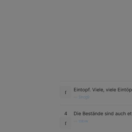
Eintopf. Viele, viele Eintöpf
—
Shog9
4
Die Bestände sind auch e
—
tobiw