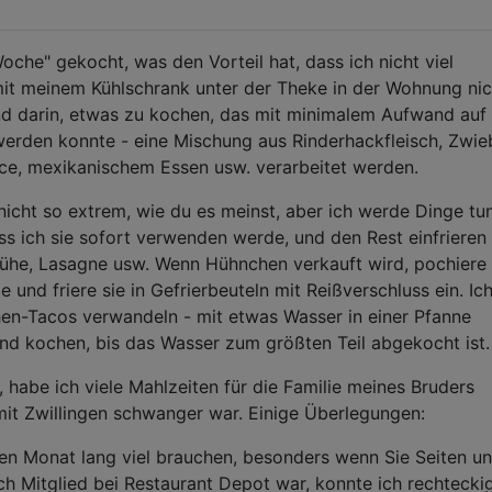
oche" gekocht, was den Vorteil hat, dass ich nicht viel
mit meinem Kühlschrank unter der Theke in der Wohnung nic
tand darin, etwas zu kochen, das mit minimalem Aufwand auf
erden konnte - eine Mischung aus Rinderhackfleisch, Zwie
ce, mexikanischem Essen usw. verarbeitet werden.
icht so extrem, wie du es meinst, aber ich werde Dinge tun
dass ich sie sofort verwenden werde, und den Rest einfrieren 
rühe, Lasagne usw. Wenn Hühnchen verkauft wird, pochiere 
 und friere sie in Gefrierbeuteln mit Reißverschluss ein. Ic
hen-Tacos verwandeln - mit etwas Wasser in einer Pfanne
nd kochen, bis das Wasser zum größten Teil abgekocht ist.
 habe ich viele Mahlzeiten für die Familie meines Bruders
mit Zwillingen schwanger war. Einige Überlegungen:
en Monat lang viel brauchen, besonders wenn Sie Seiten u
ich Mitglied bei Restaurant Depot war, konnte ich rechtecki