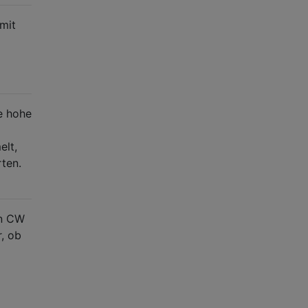
mit
e hohe
elt,
ten.
in CW
r, ob