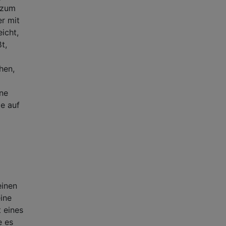
 zum
r mit
icht,
t,
hen,
ine
e auf
einen
ine
 eines
e es