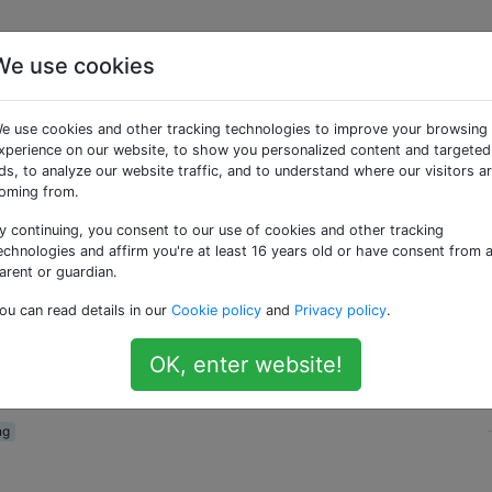
We use cookies
 kochen
e use cookies and other tracking technologies to improve your browsing
xperience on our website, to show you personalized content and targeted
ds, to analyze our website traffic, and to understand where our visitors a
ochen" oder "Gefriertruhe kochen" gehört, bei der Sie im 
oming from.
Gefriertruhe mit den Lebensmitteln des nächsten Monats fül
y continuing, you consent to our use of cookies and other tracking
in, wenn Sie sich auf ein Baby vorbereiten. (Essen zum
echnologies and affirm you're at least 16 years old or have consent from 
weilig.)
arent or guardian.
ou can read details in our
Cookie policy
and
Privacy policy
.
er Ressourcen für einmal im Monat kochen?
 muss nicht für einen ganzen Monat
per se
zum Kochen sein 
OK, enter website!
engen zu kochen.
ng