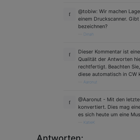
@tobiw: Wir machen Lager 
einem Druckscanner. Gibt 
bezeichnen?
—
Dinah
Dieser Kommentar ist eine
Qualität der Antworten hi
rechtfertigt. Beachten Si
diese automatisch in CW k
—
Aaronut
@Aaronut - Mit den letzt
konvertiert. Dies mag eine
es sich heute um eine Mus
—
KatieK
Antworten: