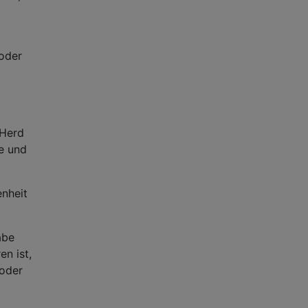
oder
 Herd
e und
enheit
abe
n ist,
 oder