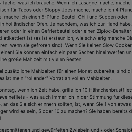
4-fache, was ich brauche. Wenn ich Lasagne mache, mache 
eisch für Tacos oder Sloppy Joes mache, mache ich 4 Pfund
e, mache ich einen 5-Pfund-Beutel. Chili und Suppen oder
ein holländischer Ofen. Je nachdem, was ich zur Hand habe,
ren oder in einen Gefrierbeutel oder einen Ziploc-Behälter
d etikettiert ist (es ist erstaunlich, wie schwierig manche D
ieren, wenn sie gefroren sind). Wenn Sie keinen Slow Cooker
h einen! Sie können einfach ein paar Sachen hineinwerfen un
ne große Mahlzeit mit vielen Resten.
 zusätzliche Mahlzeiten für einen Monat zubereite, sind d
as ist mein "rollender" Vorrat an vollen Mahlzeiten.
ntag, wenn ich Zeit habe, grille ich 10 Hähnchenbrustfilet
weinefilets - was auch immer ich in der Stimmung für dies
an das Sie sich erinnern sollten, ist, wenn Sie 1 von etwas
iger wird es sein, 5 oder 10 zu machen? Sie haben bereits 
!
geschnittenen und gewürfelten Zwiebeln und / oder Schalot