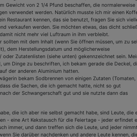
em Gewicht von 2 1/4 Pfund beschaffen, die normalerweise
n verwendet werden. Natürlich musste ich mir einen Koffe
in Restaurant kennen, das sie benutzt, fragen Sie sich vielle
end verkaufen werden. Sie möchten etwas, das dicht schließ
damit nicht mehr viel Luftraum in ihm verbleibt.
er sollten mit dem Inhalt (wenn Sie öffnen müssen, um zu se
ält), dem Herstellungsdatum und möglicherweise
oder Zutatenlisten (siehe unten) gekennzeichnet sein. Me
 um Dinge zu beschriften, ich bekam gerade die Deckel, di
 auf der anderen Aluminium hatten.
wägerin bekam Sodbrennen von einigen Zutaten (Tomaten,
dass die Sachen, die ich gemacht hatte, nicht so gut
es nach der Schwangerschaft gut und sie nutzte dann das
abe, die ich aber nie selbst gemacht habe, sind Leute, die 
- eine Art Kekstausch für die Feiertage - jeder erfindet e
ch immer, und dann treffen sich die Leute, und jeder nimmt
 wenn Sie darüber nachdenken und andere Leute kennen, di