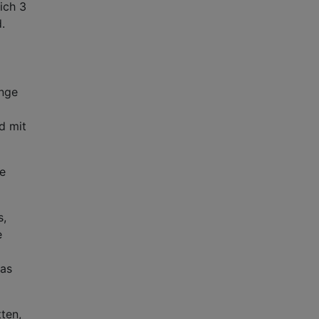
ich 3
.
inge
d mit
ie
s,
e
das
ten,