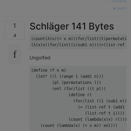
—
Billywob
quelle
Schläger 141 Bytes
1
(count(λ(x)(= x m))(for/list((t(permutation
Ungolfed:
(define (f n m)

  (let* ((l (range 1 (add1 n)))            
         (pl (permutations l))             
         (enl (for/list ((t pl))           
                (define rl

                  (for/list ((i (sub1 n))) 
                    (> (list-ref t (add1 i)
                       (list-ref t i))))

                (count (lambda(x)x) rl)))) 
    (count (lambda(x) (= x m)) enl)))      