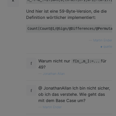
Und hier ist eine 59-Byte-Version, die die
Definition wörtlicher implementiert:
—
Martin Ender
quelle
Warum nicht nur
für
f[n_,m_]:=...
49?
—
Jonathan Allan
@ JonathanAllan Ich bin nicht sicher,
ob ich das verstehe. Wie geht das
mit dem Base Case um?
—
Martin Ender