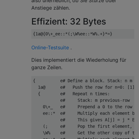
also unerheblich, ob Sie Stürze oder
Anstiege zählen.
Effizient: 32 Bytes
Online-Testsuite
.
Dies implementiert die Wiederholung für
ganze Zeilen.
{          e# Define a block. Stack: n m

  1a@      e#   Push the row for n=0: [1]; 
  {        e#   Repeat n times:

           e#     Stack: m previous-row

    0\+_   e#     Prepend a 0 to the row an
    ee::*  e#     Multiply each element by 
           e#     This gives A[j] = j * E(i
    (;     e#     Pop the first element, so
    \W%    e#     Get the other copy of the