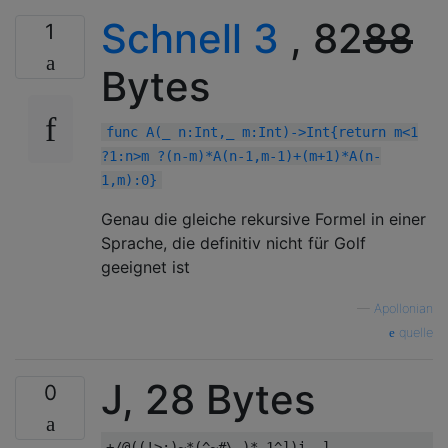
Schnell 3
, 82
88
1
Bytes
func A(_ n:Int,_ m:Int)->Int{return m<1
?1:n>m ?(n-m)*A(n-1,m-1)+(m+1)*A(n-
1,m):0}
Genau die gleiche rekursive Formel in einer
Sprache, die definitiv nicht für Golf
geeignet ist
—
Apollonian
quelle
J, 28 Bytes
0