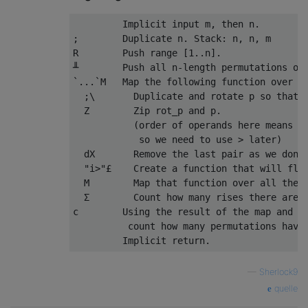
         Implicit input m, then n.

;        Duplicate n. Stack: n, n, m

R        Push range [1..n].

╨        Push all n-length permutations of 
`...`M   Map the following function over ea
  ;\       Duplicate and rotate p so that w
  Z        Zip rot_p and p.

           (order of operands here means th
            so we need to use > later)

  dX       Remove the last pair as we don't
  "i>"£    Create a function that will flat
  M        Map that function over all the p
  Σ        Count how many rises there are i
c        Using the result of the map and th
          count how many permutations have 
—
Sherlock9
quelle