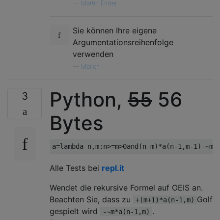
—
Martin Ender
Sie können Ihre eigene
Argumentationsreihenfolge
verwenden
—
Meilen
Python,
55
56
3
Bytes
a
=
lambda
 n
,
m
:
n
>=
m
>
0and
(
n
-
m
)*
a
(
n
-
1
,
m
-
1
)-~
m
*
Alle Tests bei
repl.it
Wendet die rekursive Formel auf OEIS an.
Beachten Sie, dass zu
Golf
+(m+1)*a(n-1,m)
gespielt wird
.
-~m*a(n-1,m)