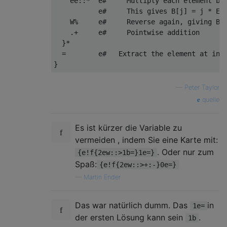
    ee::*  e#     Multiply each element by 
           e#     This gives B[j] = j * E(i
    W%     e#     Reverse again, giving B[j
    .+     e#     Pointwise addition

  }*

  =        e#   Extract the element at inde
—
Peter Taylor
quelle
Es ist kürzer die Variable zu
vermeiden , indem Sie eine Karte mit:
. Oder nur zum
{e!f{2ew::>1b=}1e=}
Spaß:
{e!f{2ew::>+:-}0e=}
—
Martin Ender
Das war natürlich dumm. Das
in
1e=
der ersten Lösung kann sein
.
1b