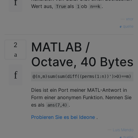
Wert aus,
als
ob
.
True
1
n==k
—
xnor
quelle
MATLAB /
2
Octave, 40 Bytes
Dies ist ein Port meiner MATL-Antwort in
Form einer anonymen Funktion. Nennen Sie
es als
.
ans(7,4)
Probieren Sie es bei Ideone
.
—
Luis Mendo
quelle