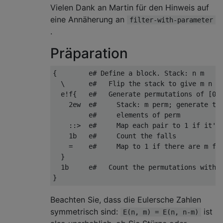
Vielen Dank an Martin für den Hinweis auf
eine Annäherung an
filter-with-parameter
.
Präparation
{        e# Define a block. Stack: n m

  \      e#   Flip the stack to give m n

  e!f{   e#   Generate permutations of [0 .
    2ew  e#     Stack: m perm; generate the
         e#     elements of perm

    ::>  e#     Map each pair to 1 if it's 
    1b   e#     Count the falls

    =    e#     Map to 1 if there are m fal
  }

  1b     e#   Count the permutations with m
Beachten Sie, dass die Eulersche Zahlen
symmetrisch sind:
ist
E(n, m) = E(n, n-m)