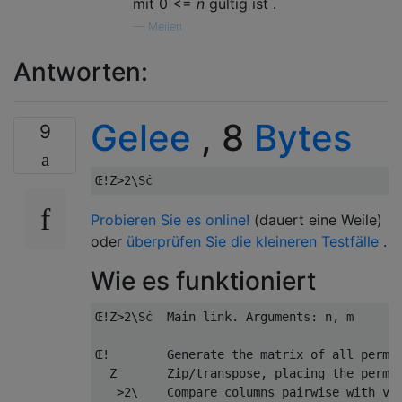
mit 0 <=
n
gültig ist .
—
Meilen
Antworten:
Gelee
, 8
Bytes
9
Probieren Sie es online!
(dauert eine Weile)
oder
überprüfen Sie die kleineren Testfälle
.
Wie es funktioniert
Œ!Z>2\Sċ  Main link. Arguments: n, m

Œ!        Generate the matrix of all permut
  Z       Zip/transpose, placing the permut
   >2\    Compare columns pairwise with vec