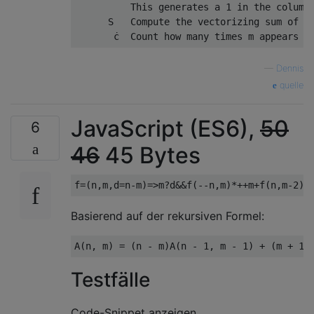
          This generates a 1 in the column 
      S   Compute the vectorizing sum of th
—
Dennis
quelle
JavaScript (ES6),
50
6
46
45 Bytes
Basierend auf der rekursiven Formel:
Testfälle
Code-Snippet anzeigen