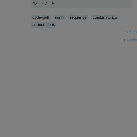
code-golf
math
sequence
combinatorics
permutations
—
Meilen
quelle