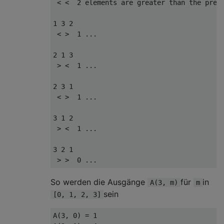
 < <  2 elements are greater than the previ
1 3 2

 < >  1 ...

2 1 3

 > <  1 ...

2 3 1

 < >  1 ...

3 1 2

 > <  1 ...

3 2 1

So werden die Ausgänge
für
in
A(3, m)
m
sein
[0, 1, 2, 3]
A(3, 0) = 1
