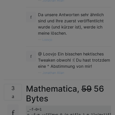
—
Jonathan Allan
Da unsere Antworten sehr ähnlich
sind und Ihre zuerst veröffentlicht
wurde (und kürzer ist), werde ich
meine löschen.
—
Loovjo
@ Loovjo Ein bisschen hektisches
Tweaken obwohl :( Du hast trotzdem
eine ^ Abstimmung von mir!
—
Jonathan Allan
Mathematica,
59
56
3
Bytes
_~f~0=1
