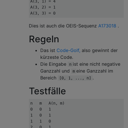
A(3, 1) = 4

A(3, 2) = 1

Dies ist auch die OEIS-Sequenz
A173018
.
Regeln
Das ist
Code-Golf,
also gewinnt der
kürzeste Code.
Die Eingabe
ist eine nicht negative
n
Ganzzahl und
eine Ganzzahl im
m
Bereich
.
[0, 1, ..., n]
Testfälle
n   m   A(n, m)

0   0   1

1   0   1

1   1   0

2   0   1
