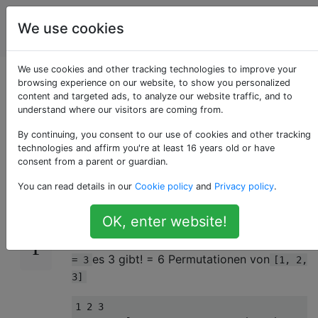
Programmierrätsel
Tags
We use cookies
Account
& Code Golf
We use cookies and other tracking technologies to improve your
Berechnen Sie die
browsing experience on our website, to show you personalized
content and targeted ads, to analyze our website traffic, and to
understand where our visitors are coming from.
Eulersche Zahl
By continuing, you consent to our use of cookies and other tracking
technologies and affirm you're at least 16 years old or have
consent from a parent or guardian.
Die
Eulersche Zahl
ist die Anzahl
17
A(n, m)
You can read details in our
Cookie policy
and
Privacy policy
.
der Permutationen,
bei denen
[1, 2, ..., n]
genau
Elemente größer als das vorherige
m
OK, enter website!
Element sind. Diese werden auch als
Aufstiege bezeichnet
. Zum Beispiel, wenn
n
es 3 gibt! = 6 Permutationen von
= 3
[1, 2,
3]
1 2 3
