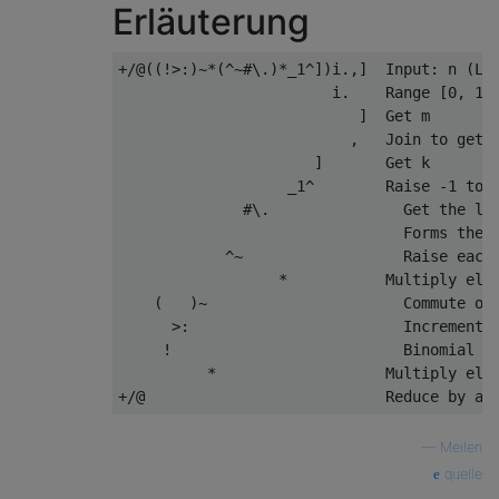
Erläuterung
+/@((!>:)~*(^~#\.)*_1^])i.,]  Input: n (LHS
                        i.    Range [0, 1, 
                           ]  Get m

                          ,   Join to get k
                      ]       Get k

                   _1^        Raise -1 to e
              #\.               Get the len
                                Forms the r
            ^~                  Raise each 
                  *           Multiply elem
    (   )~                      Commute ope
      >:                        Increment n
     !                          Binomial co
          *                   Multiply elem
—
Meilen
quelle