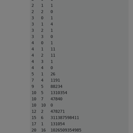
2   1   1

2   2   0

3   0   1

3   1   4

3   2   1

3   3   0

4   0   1

4   1   11

4   2   11

4   3   1

4   4   0

5   1   26

7   4   1191

9   5   88234

10  5   1310354

10  7   47840

10  10  0

12  2   478271

15  6   311387598411

17  1   131054

20  16  1026509354985
