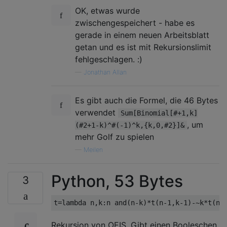
OK, etwas wurde
zwischengespeichert - habe es
gerade in einem neuen Arbeitsblatt
getan und es ist mit Rekursionslimit
fehlgeschlagen. :)
—
Jonathan Allan
Es gibt auch die Formel, die 46 Bytes
verwendet
Sum[Binomial[#+1,k]
, um
(#2+1-k)^#(-1)^k,{k,0,#2}]&
mehr Golf zu spielen
—
Meilen
Python, 53 Bytes
3
t
=
lambda
 n
,
k
:
n 
and
(
n
-
k
)*
t
(
n
-
1
,
k
-
1
)-~
k
*
t
(
n
-
Rekursion von OEIS. Gibt einen Booleschen