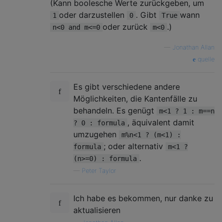
(Kann boolesche Werte zurückgeben, um
oder darzustellen
. Gibt
wann
1
0
True
oder zurück
.)
n<0 and m<=0
m<0
—
Jonathan Allan
quelle
Es gibt verschiedene andere
Möglichkeiten, die Kantenfälle zu
behandeln. Es genügt
m<1 ? 1 : m==n
, äquivalent damit
? 0 : formula
umzugehen
m%n<1 ? (m<1) :
; oder alternativ
formula
m<1 ?
.
(n>=0) : formula
—
Peter Taylor
Ich habe es bekommen, nur danke zu
aktualisieren