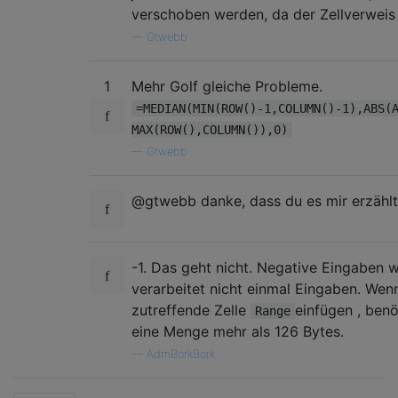
verschoben werden, da der Zellverweis n
—
Gtwebb
1
Mehr Golf gleiche Probleme.
=MEDIAN(MIN(ROW()-1,COLUMN()-1),ABS(
MAX(ROW(),COLUMN()),0)
—
Gtwebb
@gtwebb danke, dass du es mir erzählt 
-1. Das geht nicht. Negative Eingaben w
verarbeitet nicht einmal Eingaben. Wenn
zutreffende Zelle
einfügen , ben
Range
eine Menge mehr als 126 Bytes.
—
AdmBorkBork