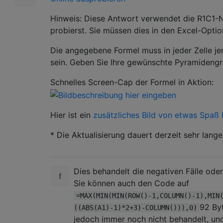
Hinweis: Diese Antwort verwendet die R1C1-N
probierst. Sie müssen dies in den Excel-Optio
Die angegebene Formel muss in jeder Zelle je
sein. Geben Sie Ihre gewünschte Pyramidengröß
Schnelles Screen-Cap der Formel in Aktion:
Hier ist ein
zusätzliches Bild von etwas Spaß
* Die Aktualisierung dauert derzeit sehr lange
Dies behandelt die negativen Fälle oder 
Sie können auch den Code auf
=MAX(MIN(MIN(ROW()-1,COLUMN()-1),MIN
92 Byt
((ABS(A1)-1)*2+3)-COLUMN())),0)
jedoch immer noch nicht behandelt, und