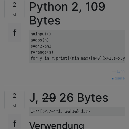
Python 2, 109
2
Bytes
n
=
input
()
a
=
abs
(
n
)
s
=
a
*
2
-
a
%
2
r
=
range
(
s
)
for
 y 
in
 r
:
print
[(
min
,
max
)[
n
<
0
](
x
+
1
,
s
-
x
,
y
+
—
Lynn
quelle
J,
29
26 Bytes
2
Verwendung