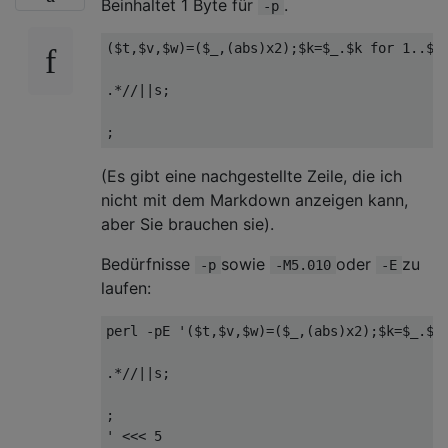
Beinhaltet 1 Byte für
.
-p
(
$t
,
$v
,
$w
)=(
$_
,(
abs
)
x2
);
$k
=
$_
.
$k 
for
1.
.
$v
.*//||
s
;
;
(Es gibt eine nachgestellte Zeile, die ich
nicht mit dem Markdown anzeigen kann,
aber Sie brauchen sie).
Bedürfnisse
sowie
oder
zu
-p
-M5.010
-E
laufen:
perl -pE '($t,$v,$w)=($_,(abs)x2);$k=$_.$k 
.*//||s;

;
