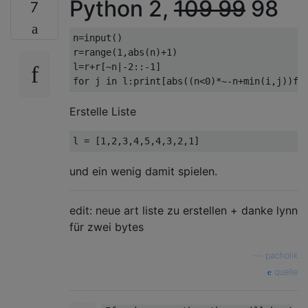
Python 2,
109
99
98
7
n
=
input
()
r
=
range
(
1
,
abs
(
n
)+
1
)
l
=
r
+
r
[~
n
|-
2
::-
1
]
for
 j 
in
 l
:
print
[
abs
((
n
<
0
)*~-
n
+
min
(
i
,
j
))
fo
Erstelle Liste
l 
=
[
1
,
2
,
3
,
4
,
5
,
4
,
3
,
2
,
1
]
und ein wenig damit spielen.
edit: neue art liste zu erstellen + danke lynn
für zwei bytes
—
pacholik
quelle