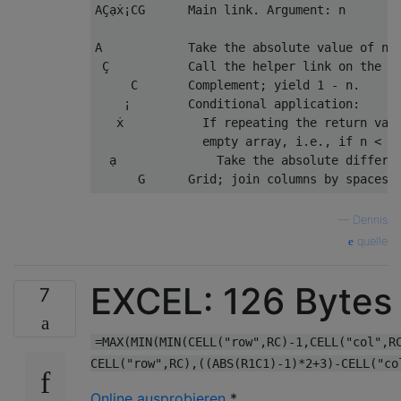
AÇạẋ¡CG      Main link. Argument: n

A            Take the absolute value of n.

 Ç           Call the helper link on the re
     C       Complement; yield 1 - n.

    ¡        Conditional application:

   ẋ           If repeating the return valu
               empty array, i.e., if n < 1:
  ạ              Take the absolute differen
—
Dennis
quelle
EXCEL: 126 Bytes
7
=MAX(MIN(MIN(CELL("row",RC)-1,CELL("col",R
CELL("row",RC),((ABS(R1C1)-1)*2+3)-CELL("co
Online ausprobieren
*