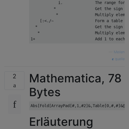
            i.              The range for n
          *                 Get the sign of
           *                Multiply elemen
    [:<./~                  Form a table of
  *                         Get the sign of
   *                        Multiply elemen
—
Meilen
quelle
Mathematica, 78
2
Bytes
Erläuterung