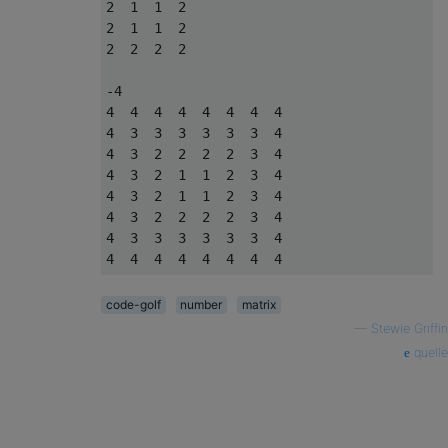
2  1  1  2

2  1  1  2

2  2  2  2

-4

4  4  4  4  4  4  4  4

4  3  3  3  3  3  3  4

4  3  2  2  2  2  3  4

4  3  2  1  1  2  3  4

4  3  2  1  1  2  3  4

4  3  2  2  2  2  3  4

4  3  3  3  3  3  3  4

code-golf
number
matrix
—
Stewie Griffin
quelle