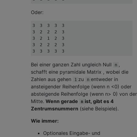
Oder:
3  3  3  3  3

3  2  2  2  3

3  2  1  2  3

3  2  2  2  3

Bei einer ganzen Zahl ungleich Null
,
n
schafft eine pyramidale Matrix , wobei die
Zahlen aus gehen
zu
entweder in
1
n
ansteigender Reihenfolge (wenn n <0) oder
absteigende Reihenfolge (wenn n> 0) von der
Mitte.
Wenn gerade
ist, gibt es 4
n
Zentrumsnummern
(siehe Beispiele).
Wie immer:
Optionales Eingabe- und