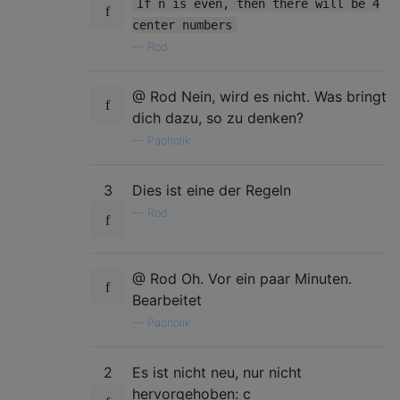
If n is even, then there will be 4
center numbers
—
Rod
@ Rod Nein, wird es nicht. Was bringt
dich dazu, so zu denken?
—
Pacholik
3
Dies ist eine der Regeln
—
Rod
@ Rod Oh. Vor ein paar Minuten.
Bearbeitet
—
Pacholik
2
Es ist nicht neu, nur nicht
hervorgehoben: c