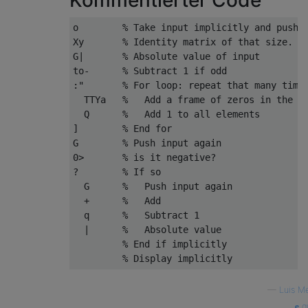
o        % Take input implicitly and push 0
Xy       % Identity matrix of that size. Gi
G|       % Absolute value of input

to-      % Subtract 1 if odd

:"       % For loop: repeat that many times
  TTYa   %   Add a frame of zeros in the tw
  Q      %   Add 1 to all elements

]        % End for

G        % Push input again

0>       % is it negative?

?        % If so

  G      %   Push input again

  +      %   Add

  q      %   Subtract 1

  |      %   Absolute value

         % End if implicitly

—
Luis M
qu