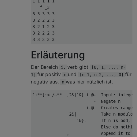
1 1 1 1 1

   f _3

3 3 3 3 3

3 2 2 2 3

3 2 1 2 3

3 2 2 2 3

Erläuterung
Der Bereich
verb gibt
i.
[0, 1, ..., n-
für positiv
und
für
1]
n
[n-1, n-2, ..., 0]
negativ aus,
was hier nützlich ist.
n
1+**[:<./~**i.,2&|1&}.i.@-  Input: integer 
                         -  Negate n

                      i.@   Creates range f
               2&|          Take n modulo 2
                  1&}.      If n is odd, dr
                            Else do nothing
              ,             Append it to
