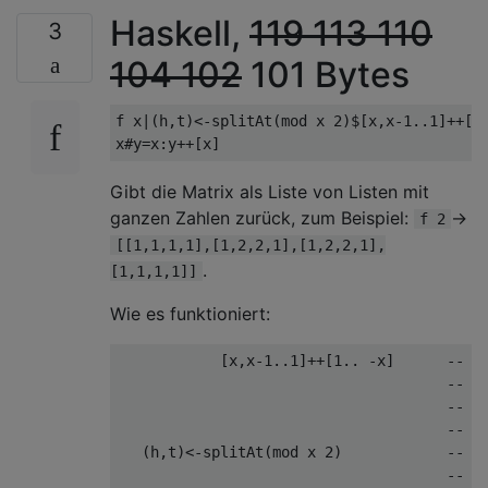
Haskell,
119
113
110
3
104
102
101 Bytes
f x|(h,t)<-splitAt(mod x 2)$[x,x-1..1]++[1.
Gibt die Matrix als Liste von Listen mit
ganzen Zahlen zurück, zum Beispiel:
->
f 2
[[1,1,1,1],[1,2,2,1],[1,2,2,1],
.
[1,1,1,1]]
Wie es funktioniert:
            [x,x-1..1]++[1.. -x]      -- ma
                                      -- 1 
                                      -- em
                                      -- nu
   (h,t)<-splitAt(mod x 2)            -- bi
                                      -- or