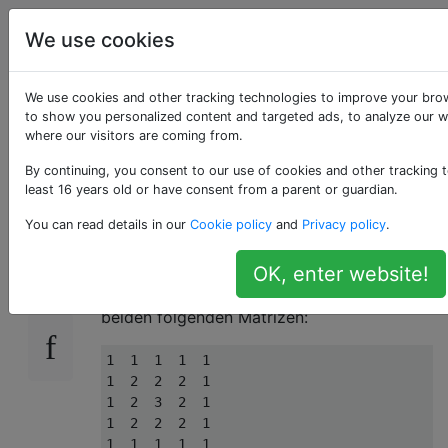
Programmierrätsel
Tags
We use cookies
Account
& Code Golf
We use cookies and other tracking technologies to improve your bro
Erstellen Sie eine
to show you personalized content and targeted ads, to analyze our we
where our visitors are coming from.
Pyramidenmatrix
By continuing, you consent to our use of cookies and other tracking t
least 16 years old or have consent from a parent or guardian.
You can read details in our
Cookie policy
and
Privacy policy
.
Eine Pyramidenmatrix ist eine quadratische
23
Matrix, bei der alle Zahlen vom Mittelpunkt
OK, enter website!
aus zunehmen oder abnehmen, wie die
beiden folgenden Matrizen:
1  1  1  1  1

1  2  2  2  1

1  2  3  2  1

1  2  2  2  1
