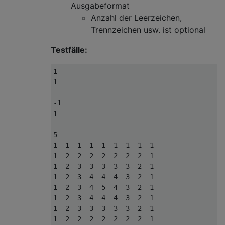
Ausgabeformat
Anzahl der Leerzeichen,
Trennzeichen usw. ist optional
Testfälle:
1

1

-1

1

5

1  1  1  1  1  1  1  1  1

1  2  2  2  2  2  2  2  1

1  2  3  3  3  3  3  2  1

1  2  3  4  4  4  3  2  1

1  2  3  4  5  4  3  2  1

1  2  3  4  4  4  3  2  1

1  2  3  3  3  3  3  2  1

1  2  2  2  2  2  2  2  1
