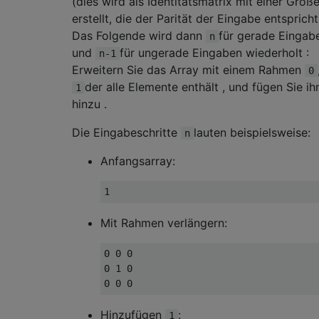
(dies wird als Identitätsmatrix mit einer Größ
erstellt, die der Parität der Eingabe entspricht
Das Folgende wird dann
für gerade Eingab
n
und
für ungerade Eingaben wiederholt :
n-1
Erweitern Sie das Array mit einem Rahmen
0
der alle Elemente enthält , und fügen Sie ih
1
hinzu .
Die Eingabeschritte
lauten beispielsweise:
n
Anfangsarray:
Mit Rahmen verlängern:
0 0 0

0 1 0

Hinzufügen
:
1