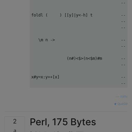
                                      -- bi
foldl (     ) [[y]|y<-h] t            -- fo
                                      -- st
                                      -- [[
   \m n ->                            -- th
                                      -- n 
               (n#)<$>(n<$m)#m        -- pr
                                      -- m 
x#y=x:y++[x]                          -- he
—
nimi
quelle
Perl, 175 Bytes
2