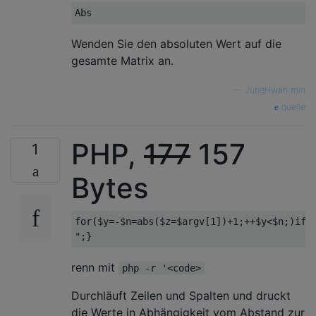
Wenden Sie den absoluten Wert auf die
gesamte Matrix an.
—
JungHwan min
quelle
PHP,
177
157
1
Bytes
for($y=-$n=abs($z=$argv[1])+1;++$y<$n;)if($
renn mit
php -r '<code>
Durchläuft Zeilen und Spalten und druckt
die Werte in Abhängigkeit vom Abstand zur