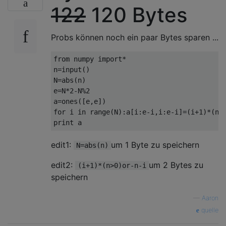
122
120 Bytes
Probs können noch ein paar Bytes sparen ...
from
 numpy 
import
*
n
=
input
()
N
=
abs
(
n
)
e
=
N
*
2
-
N
%
2
a
=
ones
([
e
,
e
])
for
 i 
in
 range
(
N
):
a
[
i
:
e
-
i
,
i
:
e
-
i
]=(
i
+
1
)*(
n
>
print
 a
edit1:
um 1 Byte zu speichern
N=abs(n)
edit2:
um 2 Bytes zu
(i+1)*(n>0)or-n-i
speichern
—
Aaron
quelle