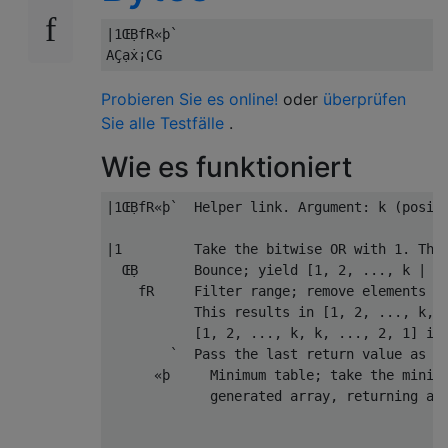
|1ŒḄfR«þ`

Probieren Sie es online!
oder
überprüfen
Sie alle Testfälle
.
Wie es funktioniert
|1ŒḄfR«þ`  Helper link. Argument: k (positi
|1         Take the bitwise OR with 1. This
  ŒḄ       Bounce; yield [1, 2, ..., k | 1,
    fR     Filter range; remove elements no
           This results in [1, 2, ..., k, .
           [1, 2, ..., k, k, ..., 2, 1] if 
        `  Pass the last return value as le
      «þ     Minimum table; take the minimu
             generated array, returning a 2